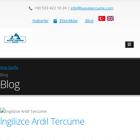
+90 533 422 10 24
|
info@kutuptercume.com
Haberler
Etkinlikler
Blog
Ana Sayfa
Blog
Blog
İngilizce Ardıl Tercüme