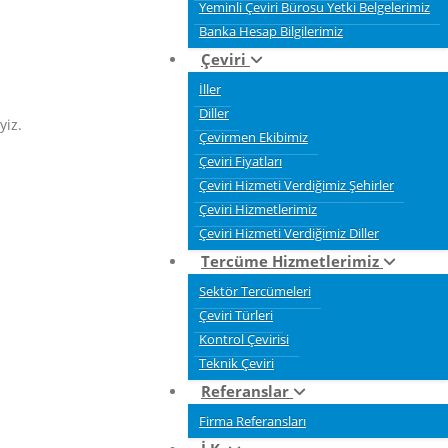
Yeminli Çeviri Bürosu Yetki Belgelerimiz
Banka Hesap Bilgilerimiz
Çeviri
İller
Diller
yiz.
Çevirmen Ekibimiz
Çeviri Fiyatları
Çeviri Hizmeti Verdiğimiz Şehirler
Çeviri Hizmetlerimiz
Çeviri Hizmeti Verdiğimiz Diller
Tercüme Hizmetlerimiz
Sektör Tercümeleri
Çeviri Türleri
Kontrol Çevirisi
Teknik Çeviri
Referanslar
Firma Referansları