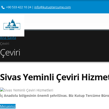
+90 533 422 10 24
|
info@kutuptercume.com
Ana Sayfa
Çeviri
Çeviri
Sivas Yeminli Çeviri Hizmet
İç Anadolu bölgesinin önemli şehriSivas. Biz Kutup Tercüme Büro
Mesajınız