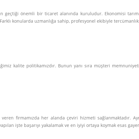
ın geçtiği önemli bir ticaret alanında kuruludur. Ekonomisi tar
. Farklı konularda uzmanlığa sahip, profesyonel ekibiyle tercümanlık 
ğimiz kalite politikamızdır. Bunun yanı sıra müşteri memnuniyeti 
em veren firmamızda her alanda çeviri hizmeti sağlanmaktadır. 
 yapılan işte başarıyı yakalamak ve en iyiyi ortaya koymak esas gaye