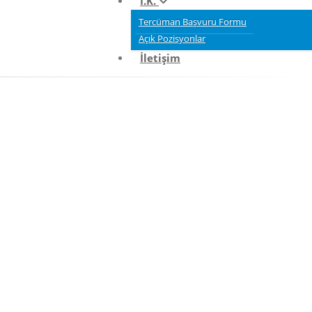
İ.K.
Tercüman Başvuru Formu
Açık Pozisyonlar
İletişim