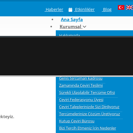
Haberler
Etkinlikler
Blog
Ana Sayfa
Kurumsal
Hakkımızda
Neden Kutup Tercüme
Çeviri Hizmeti Verdiğimiz Sektörler
Tercümelerde bilgi gizliliği ve güvenliği
3 Aşamalı Tercüme Süreci
Kaliteli Çevirmenler
Geniş tercüman kadrosu
Zamanında Çeviri Teslimi
Sürekli Ulaşılabilir Tercüme Ofisi
Çeviri Federasyonu Üyesi
Çeviri Taleplerinizde Sizi Dinliyoruz
Tercümelerinize Çözüm Üretiyoruz
kteyiz.
Kutup Çeviri Bürosu
Bizi Tercih Etmeniz İçin Nedenler