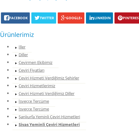
FACEBOOK
TWITTER
GOOGLE+
LINKEDIN
PINTERES
Ürünlerimiz
İller
Diller
Çevirmen Ekibimiz
Çeviri Fiyatları
Çeviri Hizmeti Verdiğimiz Şehirler
Çeviri Hizmetlerimiz
Çeviri Hizmeti Verdiğimiz Diller
İsveççe Tercüme
İsveççe Tercüme
Şanlıurfa Yeminli Çeviri Hizmetleri
Sivas Yeminli Çeviri Hizmetleri