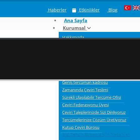
Haberler
Etkinlikler
Blog
Ana Sayfa
Kurumsal
Hakkımızda
Neden Kutup Tercüme
Çeviri Hizmeti Verdiğimiz Sektörler
Tercümelerde bilgi gizliliği ve güvenliği
3 Aşamalı Tercüme Süreci
Kaliteli Çevirmenler
Geniş tercüman kadrosu
Zamanında Çeviri Teslimi
Sürekli Ulaşılabilir Tercüme Ofisi
Çeviri Federasyonu Üyesi
Çeviri Taleplerinizde Sizi Dinliyoruz
Tercümelerinize Çözüm Üretiyoruz
Kutup Çeviri Bürosu
Bizi Tercih Etmeniz İçin Nedenler