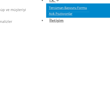
İ.K.
Tercüman Başvuru Formu
nüp ve müşteriyi
Açık Pozisyonlar
İletişim
nalizler