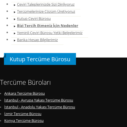
Çeviri Taleplerinizde Sizi Dinliyoruz
Tercümelerinize Çözüm Üretiyoruz
Kutup Çeviri Bürosu
Bizi Tercih Etmeniz İçin Nedenler
Yeminli Çeviri Bürosu Yetki Belgelerimiz
Banka Hesap Bilgilerimiz
Kutup Tercüme Bürosu
Tercüme Büroları
Ankara Tercüme Bürosu
İstanbul - Avrupa Yakası Tercüme Bürosu
İstanbul - Anadolu Yakası Tercüme Bürosu
İzmir Tercüme Bürosu
Konya Tercüme Bürosu