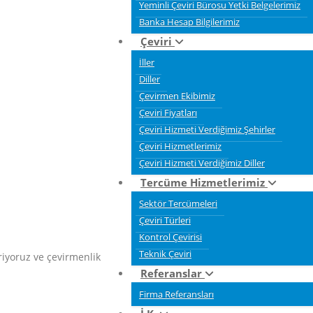
Yeminli Çeviri Bürosu Yetki Belgelerimiz
Banka Hesap Bilgilerimiz
Çeviri
İller
Diller
Çevirmen Ekibimiz
Çeviri Fiyatları
Çeviri Hizmeti Verdiğimiz Şehirler
Çeviri Hizmetlerimiz
Çeviri Hizmeti Verdiğimiz Diller
Tercüme Hizmetlerimiz
Sektör Tercümeleri
Çeviri Türleri
Kontrol Çevirisi
Teknik Çeviri
eriyoruz ve çevirmenlik
Referanslar
Firma Referansları