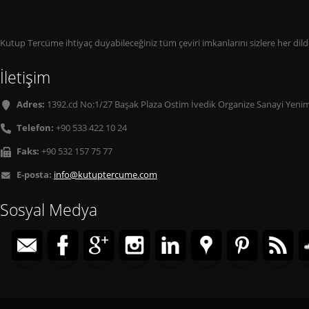
Kutup Tercüme ihtiyaç duyabileceğiniz tüm çeviri imkanlarını sizlere her di
İletişim
Adres:
1392.cd No:1/27 Başak Plaza Ostim İvedik Organize Sanayi Yenim
Telefon:
+90 533 422 10 24
Faks:
+90 532 157 75 77
E-posta:
info@kutuptercume.com
Sosyal Medya