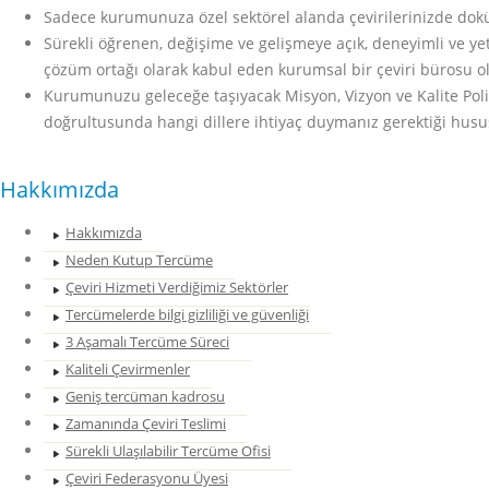
Sadece kurumunuza özel sektörel alanda çevirilerinizde dok
Sürekli öğrenen, değişime ve gelişmeye açık, deneyimli ve yet
çözüm ortağı olarak kabul eden kurumsal bir çeviri bürosu ol
Kurumunuzu geleceğe taşıyacak Misyon, Vizyon ve Kalite Poli
doğrultusunda hangi dillere ihtiyaç duymanız gerektiği husus
Hakkımızda
Hakkımızda
Neden Kutup Tercüme
Çeviri Hizmeti Verdiğimiz Sektörler
Tercümelerde bilgi gizliliği ve güvenliği
3 Aşamalı Tercüme Süreci
Kaliteli Çevirmenler
Geniş tercüman kadrosu
Zamanında Çeviri Teslimi
Sürekli Ulaşılabilir Tercüme Ofisi
Çeviri Federasyonu Üyesi