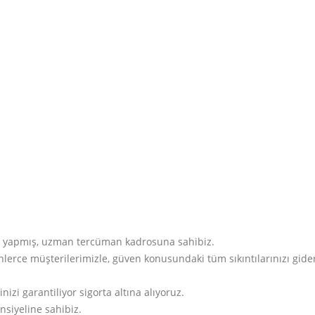
iri yapmış, uzman tercüman kadrosuna sahibiz.
binlerce müşterilerimizle, güven konusundaki tüm sıkıntılarınızı gid
zi garantiliyor sigorta altına alıyoruz.
nsiyeline sahibiz.