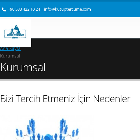
+90 533 422 10 24
|
info@kutuptercume.com
Ana Sayfa
Kurumsal
Kurumsal
Bizi Tercih Etmeniz İçin Nedenler