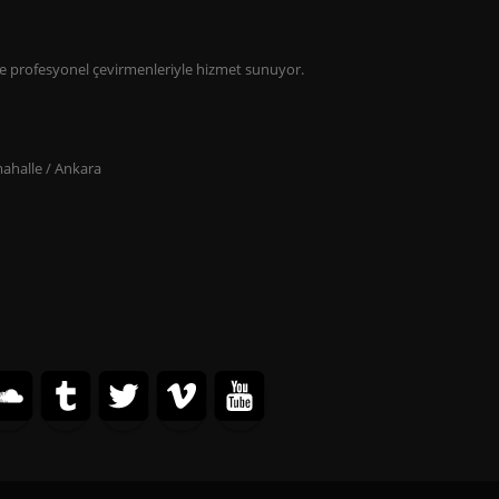
lde profesyonel çevirmenleriyle hizmet sunuyor.
ahalle / Ankara