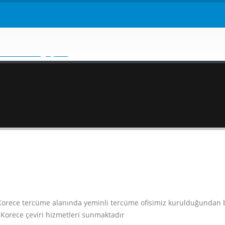
si Korece tercüme alanında yeminli tercüme ofisimiz kurulduğundan 
Korece çeviri hizmetleri sunmaktadır