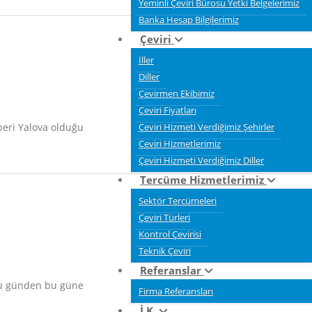
Yeminli Çeviri Bürosu Yetki Belgelerimiz
Banka Hesap Bilgilerimiz
Çeviri
İller
Diller
Çevirmen Ekibimiz
Çeviri Fiyatları
beri Yalova olduğu
Çeviri Hizmeti Verdiğimiz Şehirler
Çeviri Hizmetlerimiz
Çeviri Hizmeti Verdiğimiz Diller
Tercüme Hizmetlerimiz
Sektör Tercümeleri
Çeviri Türleri
Kontrol Çevirisi
Teknik Çeviri
Referanslar
uğu günden bu güne
Firma Referansları
İ.K.