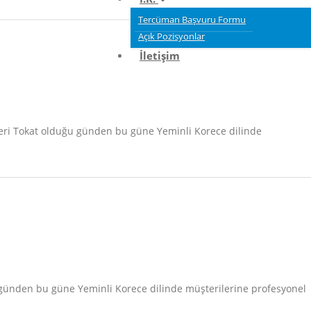
Tercüman Başvuru Formu
Açık Pozisyonlar
İletişim
beri Tokat olduğu günden bu güne Yeminli Korece dilinde
u günden bu güne Yeminli Korece dilinde müşterilerine profesyonel