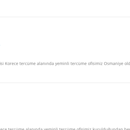
e
ofisi Korece tercüme alanında yeminli tercüme ofisimiz Osmaniye o
 Korece tercüme alanında yeminli tercüme ofisimiz kurulduğundan b