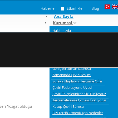
Haberler
Etkinlikler
Blog
Ana Sayfa
Kurumsal
Hakkımızda
Neden Kutup Tercüme
Çeviri Hizmeti Verdiğimiz Sektörler
Tercümelerde bilgi gizliliği ve güvenliği
3 Aşamalı Tercüme Süreci
Kaliteli Çevirmenler
Geniş tercüman kadrosu
Zamanında Çeviri Teslimi
Sürekli Ulaşılabilir Tercüme Ofisi
Çeviri Federasyonu Üyesi
Çeviri Taleplerinizde Sizi Dinliyoruz
Tercümelerinize Çözüm Üretiyoruz
beri Yozgat olduğu
Kutup Çeviri Bürosu
Bizi Tercih Etmeniz İçin Nedenler