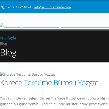
+90 533 422 10 24
|
info@kutuptercume.com
Ana Sayfa
Blog
Blog
Korece Tercüme Bürosu Yozgat
Yozgat ilinde ve ilçelerinde, semtlerinde Kutup Çeviri Bürosu ofi
günden bu güne Yeminli Korece dilinde müşterilerine profesyonel 