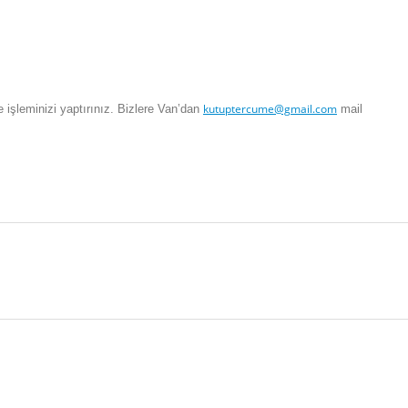
kutuptercume@gmail.com
şleminizi yaptırınız. Bizlere
Van
’dan
mail