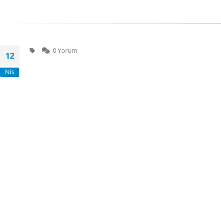
0 Yorum
12
Nis