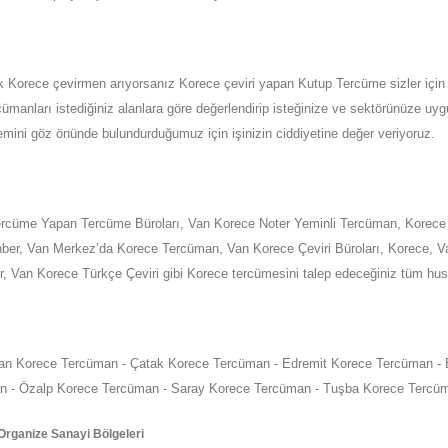
k
Korece
çevirmen arıyorsanız Korece çeviri yapan Kutup Tercüme sizler için 
ümanları istediğiniz alanlara göre değerlendirip isteğinize ve sektörünüze uy
nemini göz önünde bulundurduğumuz için işinizin ciddiyetine değer veriyoruz.
rcüme Yapan Tercüme Büroları,
Van
Korece Noter Yeminli Tercüman, Korec
ber,
Van
Merkez’da
Korece Tercüman,
Van
Korece Çeviri Büroları, Korece,
V
r,
Van
Korece Türkçe Çeviri gibi Korece tercümesini talep edeceğiniz tüm hus
an Korece Tercüman - Çatak Korece Tercüman - Edremit Korece Tercüman - 
an - Özalp Korece Tercüman - Saray Korece Tercüman - Tuşba Korece Tercü
rganize Sanayi Bölgeleri