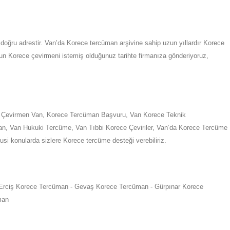
doğru adrestir.
Van
’da
Korece tercüman arşivine sahip uzun yıllardır Korece
gun
Korece
çevirmeni istemiş olduğunuz tarihte firmanıza gönderiyoruz,
e Çevirmen
Van
,
Korece Tercüman Başvuru,
Van
Korece Teknik
an
,
Van
Hukuki Tercüme,
Van
Tıbbi Korece Çeviriler,
Van
’da
Korece Tercüme
usi konularda sizlere
Korece
tercüme desteği verebiliriz.
Erciş Korece Tercüman - Gevaş Korece Tercüman - Gürpınar Korece
man