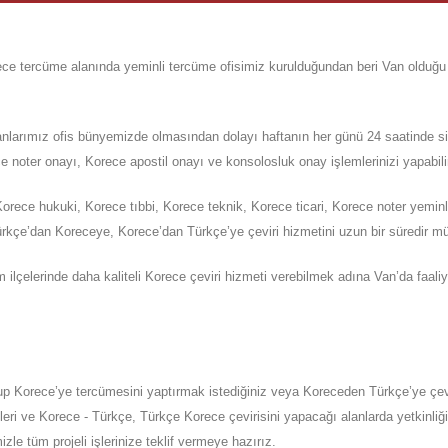
ece
tercüme alanında yeminli tercüme ofisimiz kurulduğundan beri Van olduğ
manlarımız ofis bünyemizde olmasından dolayı haftanın her günü 24 saatinde 
 noter onayı, Korece apostil onayı ve konsolosluk onay işlemlerinizi yapabili
ece hukuki, Korece tıbbi, Korece teknik, Korece ticari, Korece noter yeminl
rkçe’dan Koreceye, Korece’dan Türkçe’ye çeviri hizmetini uzun bir süredir müş
 ilçelerinde daha kaliteli Korece çeviri hizmeti verebilmek adına
Van
’da
faali
up
Korece’ye
tercümesini yaptırmak istediğiniz veya Koreceden
Türkçe’ye
çev
eri ve Korece - Türkçe, Türkçe Korece çevirisini yapacağı alanlarda yetkinliği
izle tüm projeli işlerinize teklif vermeye hazırız.