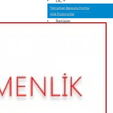
İ.K.
Tercüman Başvuru Formu
Açık Pozisyonlar
İletişim