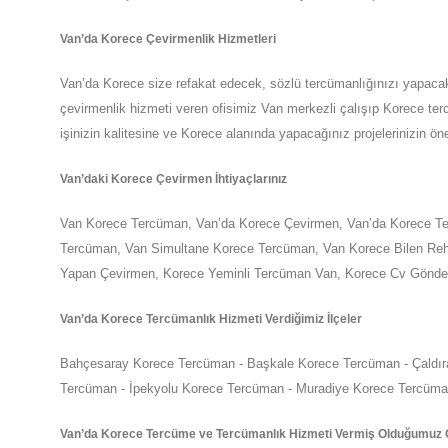
Van
’da
Korece Çevirmenlik Hizmetleri
Van
’da
Korece size refakat edecek, sözlü tercümanlığınızı yapaca
çevirmenlik hizmeti veren ofisimiz
Van
merkezli çalışıp Korece terc
işinizin kalitesine ve
Korece
alanında yapacağınız projelerinizin ö
Van
’daki
Korece Çevirmen İhtiyaçlarınız
Van
Korece Tercüman,
Van
’da
Korece Çevirmen,
Van
’da
Korece Te
Tercüman,
Van
Simultane Korece Tercüman,
Van
Korece Bilen Reh
Yapan Çevirmen, Korece Yeminli Tercüman
Van
,
Korece Cv Gönde
Van
’da
Korece Tercümanlık Hizmeti Verdiğimiz İlçeler
Bahçesaray Korece Tercüman - Başkale Korece Tercüman - Çaldır
Tercüman - İpekyolu Korece Tercüman - Muradiye Korece Tercüm
Van
’da
Korece Tercüme ve Tercümanlık Hizmeti Vermiş Olduğumuz O