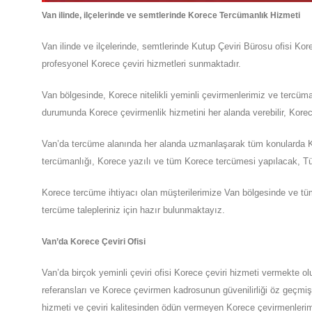
Van
ilinde, ilçelerinde ve semtlerinde Korece Tercümanlık Hizmeti
Van
ilinde ve ilçelerinde, semtlerinde
Kutup Çeviri Bürosu
ofisi
Kor
profesyonel
Korece
çeviri hizmetleri sunmaktadır.
Van
bölgesinde, Korece nitelikli yeminli çevirmenlerimiz ve tercü
durumunda Korece çevirmenlik hizmetini her alanda verebilir, Korece
Van’da tercüme alanında her alanda uzmanlaşarak tüm konularda Kor
tercümanlığı, Korece yazılı ve tüm Korece tercümesi yapılacak, Tü
Korece tercüme ihtiyacı olan müşterilerimize
Van
bölgesinde ve tüm
tercüme talepleriniz için hazır bulunmaktayız.
Van
’da
Korece Çeviri Ofisi
Van
’da
birçok yeminli çeviri ofisi
Korece
çeviri hizmeti vermekte ol
referansları ve Korece çevirmen kadrosunun güvenilirliği öz geçmişl
hizmeti ve çeviri kalitesinden ödün vermeyen
Korece
çevirmenlerim