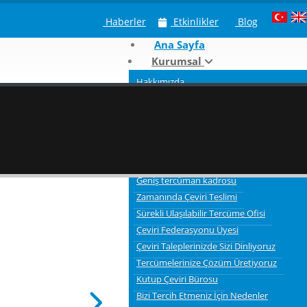
Haberler
Etkinlikler
Blog
Ana Sayfa
Kurumsal
Hakkımızda
Neden Kutup Tercüme
Çeviri Hizmeti Verdiğimiz Sektörler
Tercümelerde bilgi gizliliği ve güvenliği
3 Aşamalı Tercüme Süreci
Kaliteli Çevirmenler
Geniş tercüman kadrosu
Zamanında Çeviri Teslimi
Sürekli Ulaşılabilir Tercüme Ofisi
Çeviri Federasyonu Üyesi
Çeviri Taleplerinizde Sizi Dinliyoruz
Tercümelerinize Çözüm Üretiyoruz
Kutup Çeviri Bürosu
Bizi Tercih Etmeniz İçin Nedenler