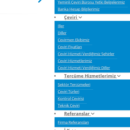
Yeminli Çeviri Bürosu Yetki Belgelerimiz
Banka Hesap Bilgilerimiz
Çeviri
İller
Diller
Çevirmen Ekibimiz
Çeviri Fiyatları
Çeviri Hizmeti Verdiğimiz Şehirler
Çeviri Hizmetlerimiz
Çeviri Hizmeti Verdiğimiz Diller
Tercüme Hizmetlerimiz
Sektör Tercümeleri
Çeviri Türleri
Kontrol Çevirisi
Teknik Çeviri
Referanslar
Firma Referansları