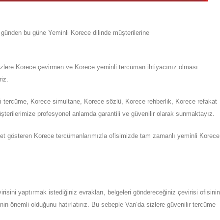
u günden bu güne
Yeminli
Korece
dilinde müşterilerine
sizlere Korece çevirmen ve Korece yeminli tercüman ihtiyacınız olması
riz.
i tercüme, Korece simultane, Korece sözlü, Korece rehberlik, Korece refakat
terilerimize profesyonel anlamda garantili ve güvenilir olarak sunmaktayız.
yet gösteren Korece tercümanlarımızla ofisimizde tam zamanlı yeminli Korece
irisini yaptırmak istediğiniz evrakları, belgeleri göndereceğiniz çevirisi ofisinin
nin önemli olduğunu hatırlatırız. Bu sebeple
Van
’da
sizlere güvenilir tercüme