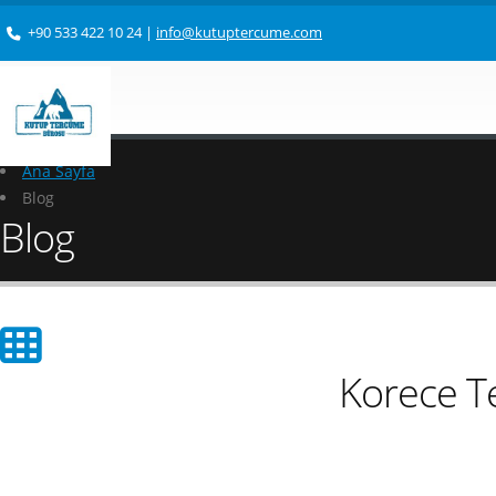
+90 533 422 10 24
|
info@kutuptercume.com
Ana Sayfa
Blog
Blog
Korece T