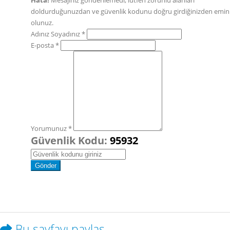
Hata!
Mesajınız gönderilemedi, lütfen zorunlu alanları
doldurduğunuzdan ve güvenlik kodunu doğru girdiğinizden emin
olunuz.
Adınız Soyadınız *
E-posta *
Yorumunuz *
Güvenlik Kodu:
95932
Bu sayfayı paylaş