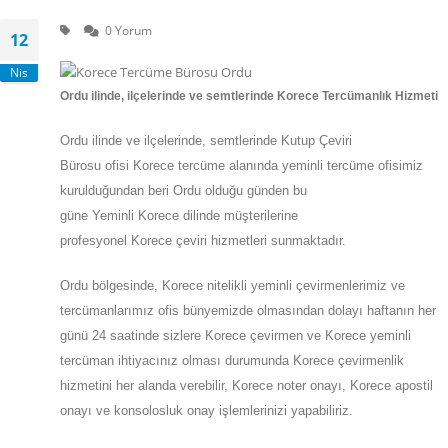
0 Yorum
12
Nis
Ordu
ilinde, ilçelerinde ve semtlerinde Korece Tercümanlık Hizmeti
Ordu
ilinde ve ilçelerinde, semtlerinde
Kutup Çeviri
Bürosu
ofisi
Korece
tercüme alanında yeminli tercüme ofisimiz
kurulduğundan beri Ordu olduğu günden bu
güne
Yeminli
Korece
dilinde müşterilerine
profesyonel
Korece
çeviri hizmetleri sunmaktadır.
Ordu
bölgesinde, Korece nitelikli yeminli çevirmenlerimiz ve
tercümanlarımız ofis bünyemizde olmasından dolayı haftanın her
günü 24 saatinde sizlere Korece çevirmen ve Korece yeminli
tercüman ihtiyacınız olması durumunda Korece çevirmenlik
hizmetini her alanda verebilir, Korece noter onayı, Korece apostil
onayı ve konsolosluk onay işlemlerinizi yapabiliriz.