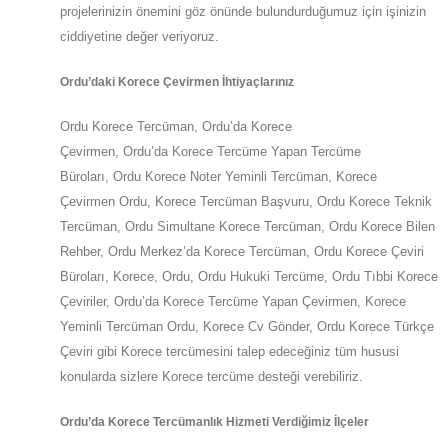
projelerinizin önemini göz önünde bulundurduğumuz için işinizin
ciddiyetine değer veriyoruz.
Ordu
’daki
Korece Çevirmen İhtiyaçlarınız
Ordu
Korece Tercüman,
Ordu
’da
Korece
Çevirmen,
Ordu
’da
Korece Tercüme Yapan Tercüme
Büroları,
Ordu
Korece Noter Yeminli Tercüman, Korece
Çevirmen
Ordu
,
Korece Tercüman Başvuru,
Ordu
Korece Teknik
Tercüman,
Ordu
Simultane Korece Tercüman,
Ordu
Korece Bilen
Rehber,
Ordu
Merkez’da
Korece Tercüman,
Ordu
Korece Çeviri
Büroları, Korece,
Ordu
,
Ordu
Hukuki Tercüme,
Ordu
Tıbbi Korece
Çeviriler,
Ordu
’da
Korece Tercüme Yapan Çevirmen, Korece
Yeminli Tercüman
Ordu
,
Korece Cv Gönder,
Ordu
Korece Türkçe
Çeviri gibi Korece tercümesini talep edeceğiniz tüm hususi
konularda sizlere
Korece
tercüme desteği verebiliriz.
Ordu
’da
Korece Tercümanlık Hizmeti Verdiğimiz İlçeler