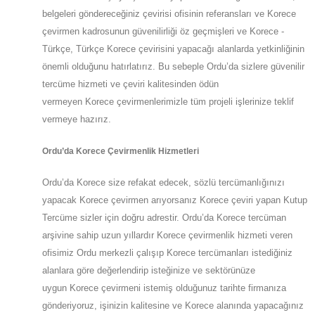
belgeleri göndereceğiniz çevirisi ofisinin referansları ve Korece
çevirmen kadrosunun güvenilirliği öz geçmişleri ve Korece -
Türkçe, Türkçe Korece çevirisini yapacağı alanlarda yetkinliğinin
önemli olduğunu hatırlatırız. Bu sebeple
Ordu
’da
sizlere güvenilir
tercüme hizmeti ve çeviri kalitesinden ödün
vermeyen
Korece
çevirmenlerimizle tüm projeli işlerinize teklif
vermeye hazırız.
Ordu
’da
Korece Çevirmenlik Hizmetleri
Ordu
’da
Korece size refakat edecek, sözlü tercümanlığınızı
yapacak
Korece
çevirmen arıyorsanız Korece çeviri yapan Kutup
Tercüme sizler için doğru adrestir.
Ordu
’da
Korece tercüman
arşivine sahip uzun yıllardır Korece çevirmenlik hizmeti veren
ofisimiz
Ordu
merkezli çalışıp Korece tercümanları istediğiniz
alanlara göre değerlendirip isteğinize ve sektörünüze
uygun
Korece
çevirmeni istemiş olduğunuz tarihte firmanıza
gönderiyoruz, işinizin kalitesine ve
Korece
alanında yapacağınız