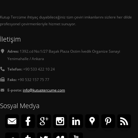
Kutup Tercüme ihtiyaç duyabileceğiniz tüm çeviri imkanlarını sizlere her dilde
profesyonel çevirmenleriyle hizmet sunuyor.
İletişim
Adres:
1392.cd No:1/27 Başak Plaza Ostim İvedik Organize Sanayi
Yenimahalle / Ankara
Telefon:
+90 533 422 10 24
Faks:
+90 532 157 75 77
E-posta:
info@kutuptercume.com
Sosyal Medya