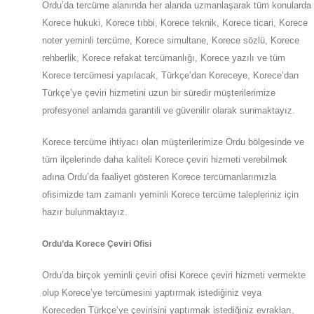
Ordu’da tercüme alanında her alanda uzmanlaşarak tüm konularda
Korece hukuki, Korece tıbbi, Korece teknik, Korece ticari, Korece
noter yeminli tercüme, Korece simultane, Korece sözlü, Korece
rehberlik, Korece refakat tercümanlığı, Korece yazılı ve tüm
Korece tercümesi yapılacak, Türkçe’dan Koreceye, Korece’dan
Türkçe’ye çeviri hizmetini uzun bir süredir müşterilerimize
profesyonel anlamda garantili ve güvenilir olarak sunmaktayız.
Korece tercüme ihtiyacı olan müşterilerimize
Ordu
bölgesinde ve
tüm ilçelerinde daha kaliteli Korece çeviri hizmeti verebilmek
adına
Ordu
’da
faaliyet gösteren Korece tercümanlarımızla
ofisimizde tam zamanlı yeminli Korece tercüme talepleriniz için
hazır bulunmaktayız.
Ordu
’da
Korece Çeviri Ofisi
Ordu
’da
birçok yeminli çeviri ofisi
Korece
çeviri hizmeti vermekte
olup
Korece’ye
tercümesini yaptırmak istediğiniz veya
Koreceden
Türkçe’ye
çevirisini yaptırmak istediğiniz evrakları,