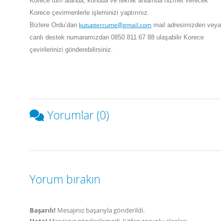
Korece tüm alanda, konuda ve teknik anlamda hizmet verecek
Korece çevirmenlerle işleminizi yaptırınız.
kutuptercume@gmail.com
Bizlere
Ordu
’dan
mail adresimizden veya
canlı destek numaramızdan 0850 811 67 88 ulaşabilir Korece
çevirilerinizi gönderebilirsiniz.
Yorumlar (0)
Yorum bırakın
Başarılı!
Mesajınız başarıyla gönderildi.