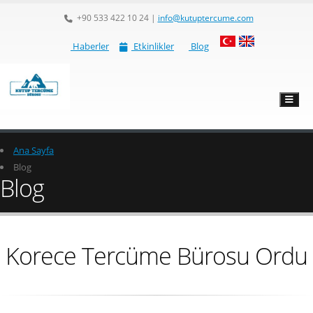
+90 533 422 10 24
|
info@kutuptercume.com
Haberler
Etkinlikler
Blog
Ana Sayfa
Blog
Blog
Korece Tercüme Bürosu Ordu