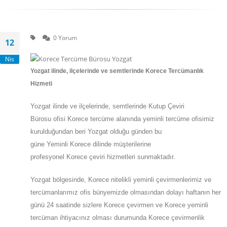
0 Yorum
12
Nis
Yozgat
ilinde, ilçelerinde ve semtlerinde Korece Tercümanlık
Hizmeti
Yozgat
ilinde ve ilçelerinde, semtlerinde
Kutup Çeviri
Bürosu
ofisi
Korece
tercüme alanında yeminli tercüme ofisimiz
kurulduğundan beri Yozgat olduğu günden bu
güne
Yeminli
Korece
dilinde müşterilerine
profesyonel
Korece
çeviri hizmetleri sunmaktadır.
Yozgat
bölgesinde, Korece nitelikli yeminli çevirmenlerimiz ve
tercümanlarımız ofis bünyemizde olmasından dolayı haftanın her
günü 24 saatinde sizlere Korece çevirmen ve Korece yeminli
tercüman ihtiyacınız olması durumunda Korece çevirmenlik