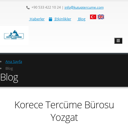
+90 533 422 10 24
|
info@kutuptercume.com
Haberler
Etkinlikler
Blog
Ana Sayfa
Blog
Blog
Korece Tercüme Bürosu
Yozgat