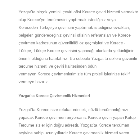
Yozgat
’ta
birçok yeminli çeviri ofisi
Korece
çeviri hizmeti vermekte
olup
Korece’ye
tercümesini yaptırmak istediğiniz veya
Koreceden
Türkçe’ye
çevirisini yaptırmak istediğiniz evrakları,
belgeleri göndereceğiniz çevirisi ofisinin referansları ve Korece
çevirmen kadrosunun güvenilirliği öz geçmişleri ve Korece -
Türkçe, Türkçe Korece çevirisini yapacağı alanlarda yetkinliğinin
önemli olduğunu hatırlatırız. Bu sebeple
Yozgat
’ta
sizlere güvenilir
tercüme hizmeti ve çeviri kalitesinden ödün
vermeyen
Korece
çevirmenlerimizle tüm projeli işlerinize teklif
vermeye hazırız.
Yozgat
’ta
Korece Çevirmenlik Hizmetleri
Yozgat
’ta
Korece size refakat edecek, sözlü tercümanlığınızı
yapacak
Korece
çevirmen arıyorsanız Korece çeviri yapan Kutup
Tercüme sizler için doğru adrestir.
Yozgat
’ta
Korece tercüman
arşivine sahip uzun yıllardır Korece çevirmenlik hizmeti veren