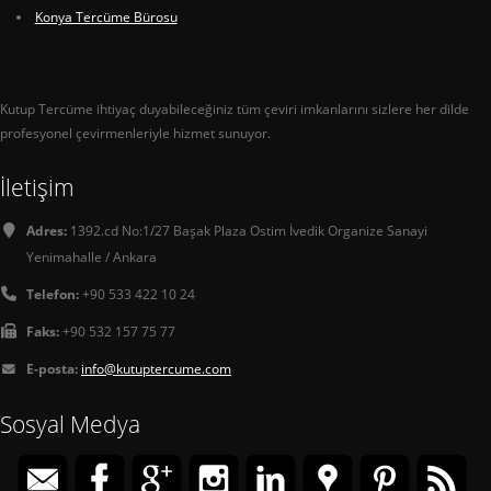
Konya Tercüme Bürosu
Kutup Tercüme ihtiyaç duyabileceğiniz tüm çeviri imkanlarını sizlere her dilde
profesyonel çevirmenleriyle hizmet sunuyor.
İletişim
Adres:
1392.cd No:1/27 Başak Plaza Ostim İvedik Organize Sanayi
Yenimahalle / Ankara
Telefon:
+90 533 422 10 24
Faks:
+90 532 157 75 77
E-posta:
info@kutuptercume.com
Sosyal Medya