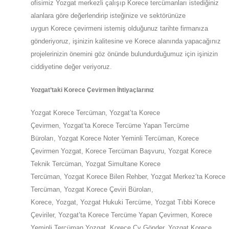
ofisimiz
Yozgat
merkezli çalışıp Korece tercümanları istediğiniz
alanlara göre değerlendirip isteğinize ve sektörünüze
uygun
Korece
çevirmeni istemiş olduğunuz tarihte firmanıza
gönderiyoruz, işinizin kalitesine ve
Korece
alanında yapacağınız
projelerinizin önemini göz önünde bulundurduğumuz için işinizin
ciddiyetine değer veriyoruz.
Yozgat
’taki
Korece Çevirmen İhtiyaçlarınız
Yozgat
Korece Tercüman,
Yozgat
’ta
Korece
Çevirmen,
Yozgat
’ta
Korece Tercüme Yapan Tercüme
Büroları,
Yozgat
Korece Noter Yeminli Tercüman, Korece
Çevirmen
Yozgat
,
Korece Tercüman Başvuru,
Yozgat
Korece
Teknik Tercüman,
Yozgat
Simultane Korece
Tercüman,
Yozgat
Korece Bilen Rehber,
Yozgat
Merkez’ta
Korece
Tercüman,
Yozgat
Korece Çeviri Büroları,
Korece,
Yozgat
,
Yozgat
Hukuki Tercüme,
Yozgat
Tıbbi Korece
Çeviriler,
Yozgat
’ta
Korece Tercüme Yapan Çevirmen, Korece
Yeminli Tercüman
Yozgat
,
Korece Cv Gönder,
Yozgat
Korece