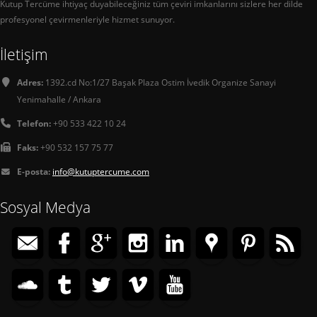
Kutup Tercüme ihtiyaç duyabileceğiniz tüm çeviri imkanlarını sizlere her dilde
profesyonel çevirmenleriyle hizmet sunuyor.
İletişim
Adres:
1392.cd No:1/27 Başak Plaza Ostim İvedik Organize Sanayi
Yenimahalle / Ankara
Telefon:
+90 533 422 10 24
Faks:
+90 532 157 75 77
E-posta:
info@kutuptercume.com
Sosyal Medya