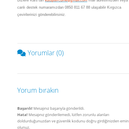
kutuptercume@gmail.com
Bizlere
Kars
’tan
mail adresimizden veya
canlı destek numaramızdan 0850 811 67 88 ulaşabilir Kırgızca
çevirilerinizi gönderebilirsiniz.
Yorumlar (0)
Yorum bırakın
Başarılı!
Mesajınız başarıyla gönderildi.
Hata!
Mesajınız gönderilemedi, lütfen zorunlu alanları
doldurduğunuzdan ve güvenlik kodunu doğru girdiğinizden emin
olunuz.