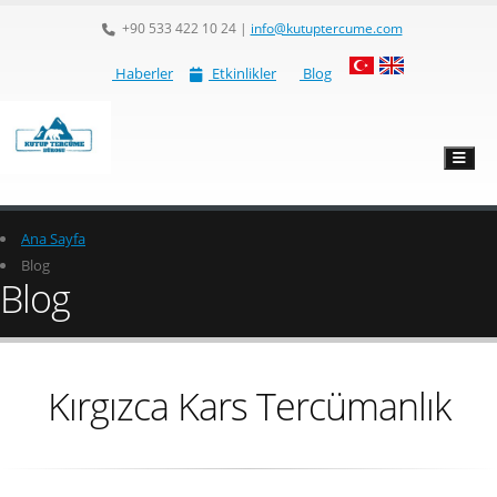
+90 533 422 10 24
|
info@kutuptercume.com
Haberler
Etkinlikler
Blog
Ana Sayfa
Blog
Blog
Kırgızca Kars Tercümanlık