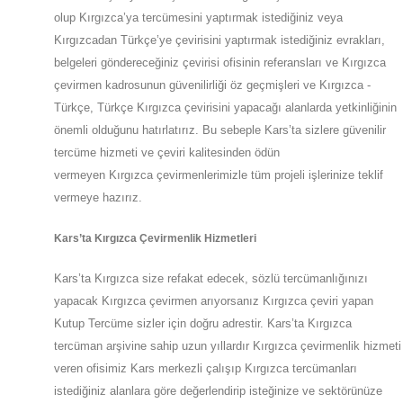
olup
Kırgızca’ya
tercümesini yaptırmak istediğiniz veya
Kırgızcadan
Türkçe’ye
çevirisini yaptırmak istediğiniz evrakları,
belgeleri göndereceğiniz çevirisi ofisinin referansları ve Kırgızca
çevirmen kadrosunun güvenilirliği öz geçmişleri ve Kırgızca -
Türkçe, Türkçe Kırgızca çevirisini yapacağı alanlarda yetkinliğinin
önemli olduğunu hatırlatırız. Bu sebeple
Kars
’ta
sizlere güvenilir
tercüme hizmeti ve çeviri kalitesinden ödün
vermeyen
Kırgızca
çevirmenlerimizle tüm projeli işlerinize teklif
vermeye hazırız.
Kars
’ta
Kırgızca Çevirmenlik Hizmetleri
Kars
’ta
Kırgızca size refakat edecek, sözlü tercümanlığınızı
yapacak
Kırgızca
çevirmen arıyorsanız Kırgızca çeviri yapan
Kutup Tercüme sizler için doğru adrestir.
Kars
’ta
Kırgızca
tercüman arşivine sahip uzun yıllardır Kırgızca çevirmenlik hizmeti
veren ofisimiz
Kars
merkezli çalışıp Kırgızca tercümanları
istediğiniz alanlara göre değerlendirip isteğinize ve sektörünüze