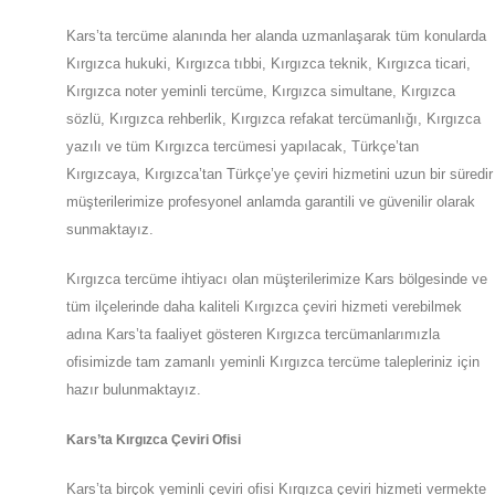
Kars’ta tercüme alanında her alanda uzmanlaşarak tüm konularda
Kırgızca hukuki, Kırgızca tıbbi, Kırgızca teknik, Kırgızca ticari,
Kırgızca noter yeminli tercüme, Kırgızca simultane, Kırgızca
sözlü, Kırgızca rehberlik, Kırgızca refakat tercümanlığı, Kırgızca
yazılı ve tüm Kırgızca tercümesi yapılacak, Türkçe’tan
Kırgızcaya, Kırgızca’tan Türkçe’ye çeviri hizmetini uzun bir süredir
müşterilerimize profesyonel anlamda garantili ve güvenilir olarak
sunmaktayız.
Kırgızca tercüme ihtiyacı olan müşterilerimize
Kars
bölgesinde ve
tüm ilçelerinde daha kaliteli Kırgızca çeviri hizmeti verebilmek
adına
Kars
’ta
faaliyet gösteren Kırgızca tercümanlarımızla
ofisimizde tam zamanlı yeminli Kırgızca tercüme talepleriniz için
hazır bulunmaktayız.
Kars
’ta
Kırgızca Çeviri Ofisi
Kars
’ta
birçok yeminli çeviri ofisi
Kırgızca
çeviri hizmeti vermekte