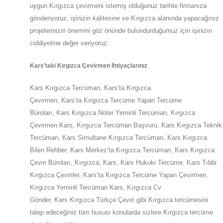
uygun
Kırgızca
çevirmeni istemiş olduğunuz tarihte firmanıza
gönderiyoruz, işinizin kalitesine ve
Kırgızca
alanında yapacağınız
projelerinizin önemini göz önünde bulundurduğumuz için işinizin
ciddiyetine değer veriyoruz.
Kars
’taki
Kırgızca Çevirmen İhtiyaçlarınız
Kars
Kırgızca Tercüman,
Kars
’ta
Kırgızca
Çevirmen,
Kars
’ta
Kırgızca Tercüme Yapan Tercüme
Büroları,
Kars
Kırgızca Noter Yeminli Tercüman, Kırgızca
Çevirmen
Kars
,
Kırgızca Tercüman Başvuru,
Kars
Kırgızca Teknik
Tercüman,
Kars
Simultane Kırgızca Tercüman,
Kars
Kırgızca
Bilen Rehber,
Kars
Merkez’ta
Kırgızca Tercüman,
Kars
Kırgızca
Çeviri Büroları, Kırgızca,
Kars
,
Kars
Hukuki Tercüme,
Kars
Tıbbi
Kırgızca Çeviriler,
Kars
’ta
Kırgızca Tercüme Yapan Çevirmen,
Kırgızca Yeminli Tercüman
Kars
,
Kırgızca Cv
Gönder,
Kars
Kırgızca Türkçe Çeviri gibi Kırgızca tercümesini
talep edeceğiniz tüm hususi konularda sizlere
Kırgızca
tercüme