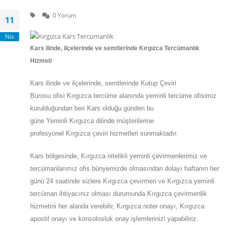
0 Yorum
11
Nis
Kars
ilinde, ilçelerinde ve semtlerinde Kırgızca Tercümanlık
Hizmeti
Kars
ilinde ve ilçelerinde, semtlerinde
Kutup Çeviri
Bürosu
ofisi
Kırgızca
tercüme alanında yeminli tercüme ofisimiz
kurulduğundan beri Kars olduğu günden bu
güne
Yeminli
Kırgızca
dilinde müşterilerine
profesyonel
Kırgızca
çeviri hizmetleri sunmaktadır.
Kars
bölgesinde, Kırgızca nitelikli yeminli çevirmenlerimiz ve
tercümanlarımız ofis bünyemizde olmasından dolayı haftanın her
günü 24 saatinde sizlere Kırgızca çevirmen ve Kırgızca yeminli
tercüman ihtiyacınız olması durumunda Kırgızca çevirmenlik
hizmetini her alanda verebilir, Kırgızca noter onayı, Kırgızca
apostil onayı ve konsolosluk onay işlemlerinizi yapabiliriz.