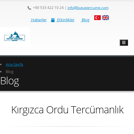
+90 533 422 10 24
|
info@kutuptercume.com
Haberler
Etkinlikler
Blog
Ana Sayfa
Blog
Blog
Kırgızca Ordu Tercümanlık