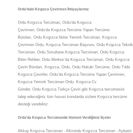
Ordu
’daki
Kırgızca Çevirmen İhtiyaçlarınız
Ordu
Kırgızca Tercüman,
Ordu
’da
Kırgızca
Çevirmen,
Ordu
’da
Kırgızca Tercüme Yapan Tercüme
Büroları,
Ordu
Kırgızca Noter Yeminli Tercüman, Kırgızca
Çevirmen
Ordu
,
Kırgızca Tercüman Başvuru,
Ordu
Kırgızca Teknik
Tercüman,
Ordu
Simultane Kırgızca Tercüman,
Ordu
Kırgızca
Bilen Rehber,
Ordu
Merkez’da
Kırgızca Tercüman,
Ordu
Kırgızca
Çeviri Büroları, Kırgızca,
Ordu
,
Ordu
Hukuki Tercüme,
Ordu
Tıbbi
Kırgızca Çeviriler,
Ordu
’da
Kırgızca Tercüme Yapan Çevirmen,
Kırgızca Yeminli Tercüman
Ordu
,
Kırgızca Cv
Gönder,
Ordu
Kırgızca Türkçe Çeviri gibi Kırgızca tercümesini
talep edeceğiniz tüm hususi konularda sizlere
Kırgızca
tercüme
desteği verebiliriz.
Ordu
’da
Kırgızca Tercümanlık Hizmeti Verdiğimiz İlçeler
Akkuş Kırgızca Tercüman - Altınordu Kırgızca Tercüman - Aybastı