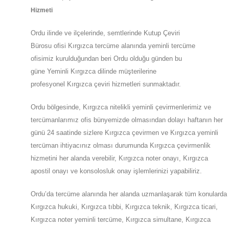
Hizmeti
Ordu
ilinde ve ilçelerinde, semtlerinde
Kutup Çeviri
Bürosu
ofisi
Kırgızca
tercüme alanında yeminli tercüme
ofisimiz
kurulduğundan beri
Ordu olduğu günden bu
güne
Yeminli
Kırgızca
dilinde müşterilerine
profesyonel
Kırgızca
çeviri hizmetleri sunmaktadır.
Ordu
bölgesinde, Kırgızca nitelikli yeminli çevirmenlerimiz ve
tercümanlarımız ofis bünyemizde olmasından dolayı haftanın her
günü 24 saatinde sizlere Kırgızca çevirmen ve Kırgızca yeminli
tercüman ihtiyacınız olması durumunda Kırgızca çevirmenlik
hizmetini her alanda verebilir, Kırgızca noter onayı, Kırgızca
apostil onayı ve konsolosluk onay işlemlerinizi yapabiliriz.
Ordu’da tercüme alanında her alanda uzmanlaşarak tüm konularda
Kırgızca hukuki, Kırgızca tıbbi, Kırgızca teknik, Kırgızca ticari,
Kırgızca noter yeminli tercüme, Kırgızca simultane, Kırgızca