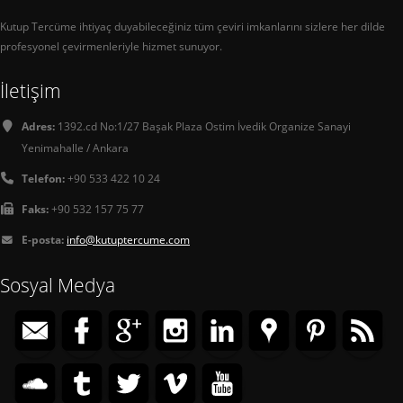
Kutup Tercüme ihtiyaç duyabileceğiniz tüm çeviri imkanlarını sizlere her dilde
profesyonel çevirmenleriyle hizmet sunuyor.
İletişim
Adres:
1392.cd No:1/27 Başak Plaza Ostim İvedik Organize Sanayi
Yenimahalle / Ankara
Telefon:
+90 533 422 10 24
Faks:
+90 532 157 75 77
E-posta:
info@kutuptercume.com
Sosyal Medya