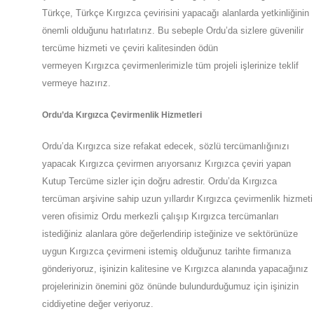
Türkçe, Türkçe Kırgızca çevirisini yapacağı alanlarda yetkinliğinin
önemli olduğunu hatırlatırız. Bu sebeple
Ordu
’da
sizlere güvenilir
tercüme hizmeti ve çeviri kalitesinden ödün
vermeyen
Kırgızca
çevirmenlerimizle tüm projeli işlerinize teklif
vermeye hazırız.
Ordu
’da
Kırgızca Çevirmenlik Hizmetleri
Ordu
’da
Kırgızca size refakat edecek, sözlü tercümanlığınızı
yapacak
Kırgızca
çevirmen arıyorsanız Kırgızca çeviri yapan
Kutup Tercüme sizler için doğru adrestir.
Ordu
’da
Kırgızca
tercüman arşivine sahip uzun yıllardır Kırgızca çevirmenlik hizmeti
veren ofisimiz
Ordu
merkezli çalışıp Kırgızca tercümanları
istediğiniz alanlara göre değerlendirip isteğinize ve sektörünüze
uygun
Kırgızca
çevirmeni istemiş olduğunuz tarihte firmanıza
gönderiyoruz, işinizin kalitesine ve
Kırgızca
alanında yapacağınız
projelerinizin önemini göz önünde bulundurduğumuz için işinizin
ciddiyetine değer veriyoruz.