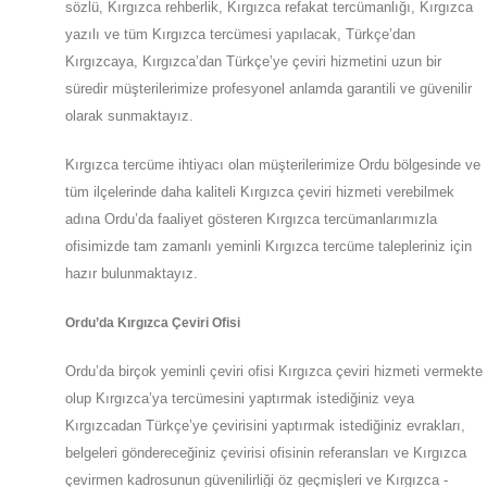
sözlü, Kırgızca rehberlik, Kırgızca refakat tercümanlığı, Kırgızca
yazılı ve tüm Kırgızca tercümesi yapılacak, Türkçe’dan
Kırgızcaya, Kırgızca’dan Türkçe’ye çeviri hizmetini uzun bir
süredir müşterilerimize profesyonel anlamda garantili ve güvenilir
olarak sunmaktayız.
Kırgızca tercüme ihtiyacı olan müşterilerimize
Ordu
bölgesinde ve
tüm ilçelerinde daha kaliteli Kırgızca çeviri hizmeti verebilmek
adına
Ordu
’da
faaliyet gösteren Kırgızca tercümanlarımızla
ofisimizde tam zamanlı yeminli Kırgızca tercüme talepleriniz için
hazır bulunmaktayız.
Ordu
’da
Kırgızca Çeviri Ofisi
Ordu
’da
birçok yeminli çeviri ofisi
Kırgızca
çeviri hizmeti vermekte
olup
Kırgızca’ya
tercümesini yaptırmak istediğiniz veya
Kırgızcadan
Türkçe’ye
çevirisini yaptırmak istediğiniz evrakları,
belgeleri göndereceğiniz çevirisi ofisinin referansları ve Kırgızca
çevirmen kadrosunun güvenilirliği öz geçmişleri ve Kırgızca -