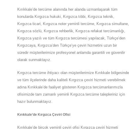
Kırıkkale’de tercüme alanında her alanda uzmanlaşarak tüm
konularda Kırgızca hukuki, Kırgızca tıbbi, Kırgızca teknik,
Kırgızca ticari, Kırgızca noter yeminli tercüme, Kırgızca simultane,
Kırgızca sözlü, Kırgızca rehberlik, Kırgızca refakat tercümanlığı,
Kırgızca yazılı ve tüm Kırgızca tercümesi yapılacak, Türkçe’den
Kırgızcaya, Kırgızca’den Türkçe’ye çeviri hizmetini uzun bir
süredir müşterilerimize profesyonel anlamda garantili ve güvenilir
olarak sunmaktayız.
Kırgızca tercüme ihtiyacı olan müşterilerimize
Kırıkkale
bölgesinde
ve tüm ilçelerinde daha kaliteli Kırgızca çeviri hizmeti verebilmek
adına
Kırıkkale
’de
faaliyet gösteren Kırgızca tercümanlarımızla
ofisimizde tam zamanlı yeminli Kırgızca tercüme talepleriniz için
hazır bulunmaktayız.
Kırıkkale
’de
Kırgızca Çeviri Ofisi
Kırıkkale
’de
birçok yeminli çeviri ofisi
Kırgızca
çeviri hizmeti