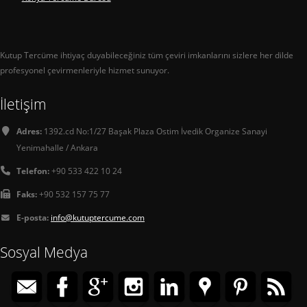
Kutup Tercüme ihtiyaç duyabileceğiniz tüm çeviri imkanlarını sizlere her dilde
profesyonel çevirmenleriyle hizmet sunuyor.
İletişim
Adres:
1392.cd No:1/27 Başak Plaza Ostim İvedik Organize Sanayi
Yenimahalle / Ankara
Telefon:
+90 533 422 10 24
Faks:
+90 532 157 75 77
E-posta:
info@kutuptercume.com
Sosyal Medya