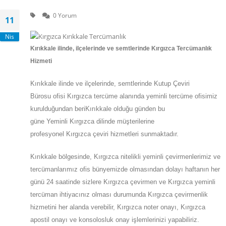
0 Yorum
11
Nis
Kırıkkale
ilinde, ilçelerinde ve semtlerinde Kırgızca Tercümanlık
Hizmeti
Kırıkkale
ilinde ve ilçelerinde, semtlerinde
Kutup Çeviri
Bürosu
ofisi
Kırgızca
tercüme alanında yeminli tercüme ofisimiz
kurulduğundan beriKırıkkale olduğu günden bu
güne
Yeminli
Kırgızca
dilinde müşterilerine
profesyonel
Kırgızca
çeviri hizmetleri sunmaktadır.
Kırıkkale
bölgesinde, Kırgızca nitelikli yeminli çevirmenlerimiz ve
tercümanlarımız ofis bünyemizde olmasından dolayı haftanın her
günü 24 saatinde sizlere Kırgızca çevirmen ve Kırgızca yeminli
tercüman ihtiyacınız olması durumunda Kırgızca çevirmenlik
hizmetini her alanda verebilir, Kırgızca noter onayı, Kırgızca
apostil onayı ve konsolosluk onay işlemlerinizi yapabiliriz.