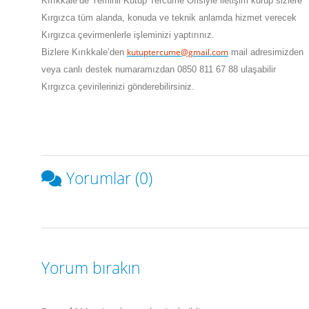
Kırıkkale
’de
Yeminli Kutup Tercüme Ofisiyle iletişim kurup sizlere
Kırgızca tüm alanda, konuda ve teknik anlamda hizmet verecek
Kırgızca çevirmenlerle işleminizi yaptırınız.
kutuptercume@gmail.com
Bizlere
Kırıkkale
’den
mail adresimizden
veya canlı destek numaramızdan 0850 811 67 88 ulaşabilir
Kırgızca çevirilerinizi gönderebilirsiniz.
Yorumlar (0)
Yorum bırakın