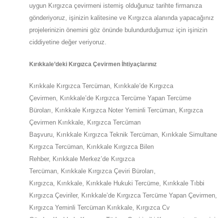
uygun
Kırgızca
çevirmeni istemiş olduğunuz tarihte firmanıza
gönderiyoruz, işinizin kalitesine ve
Kırgızca
alanında yapacağınız
projelerinizin önemini göz önünde bulundurduğumuz için işinizin
ciddiyetine değer veriyoruz.
Kırıkkale
’deki
Kırgızca Çevirmen İhtiyaçlarınız
Kırıkkale
Kırgızca Tercüman,
Kırıkkale
’de
Kırgızca
Çevirmen,
Kırıkkale
’de
Kırgızca Tercüme Yapan Tercüme
Büroları,
Kırıkkale
Kırgızca Noter Yeminli Tercüman, Kırgızca
Çevirmen
Kırıkkale
,
Kırgızca Tercüman
Başvuru,
Kırıkkale
Kırgızca Teknik Tercüman,
Kırıkkale
Simultane
Kırgızca Tercüman,
Kırıkkale
Kırgızca Bilen
Rehber,
Kırıkkale
Merkez’de
Kırgızca
Tercüman,
Kırıkkale
Kırgızca Çeviri Büroları,
Kırgızca,
Kırıkkale
,
Kırıkkale
Hukuki Tercüme,
Kırıkkale
Tıbbi
Kırgızca Çeviriler,
Kırıkkale
’de
Kırgızca Tercüme Yapan Çevirmen,
Kırgızca Yeminli Tercüman
Kırıkkale
,
Kırgızca Cv