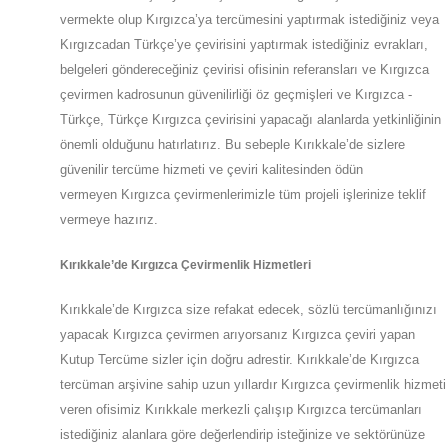
vermekte olup
Kırgızca’ya
tercümesini yaptırmak istediğiniz veya
Kırgızcadan
Türkçe’ye
çevirisini yaptırmak istediğiniz evrakları,
belgeleri göndereceğiniz çevirisi ofisinin referansları ve Kırgızca
çevirmen kadrosunun güvenilirliği öz geçmişleri ve Kırgızca -
Türkçe, Türkçe Kırgızca çevirisini yapacağı alanlarda yetkinliğinin
önemli olduğunu hatırlatırız. Bu sebeple
Kırıkkale
’de
sizlere
güvenilir tercüme hizmeti ve çeviri kalitesinden ödün
vermeyen
Kırgızca
çevirmenlerimizle tüm projeli işlerinize teklif
vermeye hazırız.
Kırıkkale
’de
Kırgızca Çevirmenlik Hizmetleri
Kırıkkale
’de
Kırgızca size refakat edecek, sözlü tercümanlığınızı
yapacak
Kırgızca
çevirmen arıyorsanız Kırgızca çeviri yapan
Kutup Tercüme sizler için doğru adrestir.
Kırıkkale
’de
Kırgızca
tercüman arşivine sahip uzun yıllardır Kırgızca çevirmenlik hizmeti
veren ofisimiz
Kırıkkale
merkezli çalışıp Kırgızca tercümanları
istediğiniz alanlara göre değerlendirip isteğinize ve sektörünüze