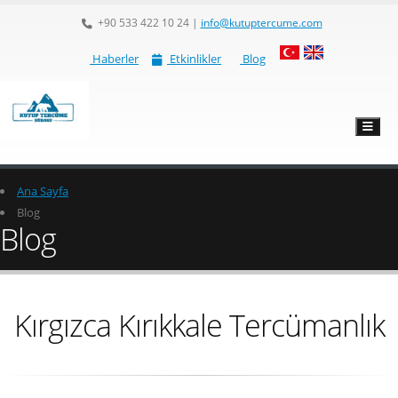
+90 533 422 10 24
|
info@kutuptercume.com
Haberler
Etkinlikler
Blog
Ana Sayfa
Blog
Blog
Kırgızca Kırıkkale Tercümanlık