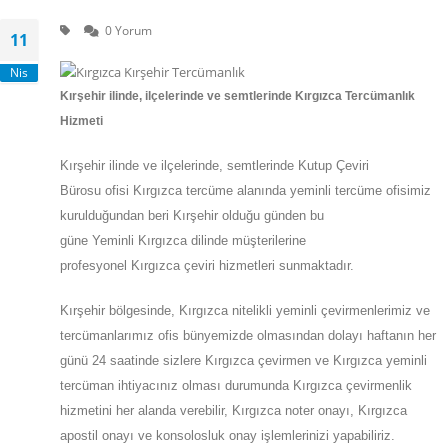
0 Yorum
11
Nis
Kırşehir
ilinde, ilçelerinde ve semtlerinde Kırgızca Tercümanlık
Hizmeti
Kırşehir
ilinde ve ilçelerinde, semtlerinde
Kutup Çeviri
Bürosu
ofisi
Kırgızca
tercüme alanında yeminli tercüme ofisimiz
kurulduğundan beri Kırşehir olduğu günden bu
güne
Yeminli
Kırgızca
dilinde müşterilerine
profesyonel
Kırgızca
çeviri hizmetleri sunmaktadır.
Kırşehir
bölgesinde, Kırgızca nitelikli yeminli çevirmenlerimiz ve
tercümanlarımız ofis bünyemizde olmasından dolayı haftanın her
günü 24 saatinde sizlere Kırgızca çevirmen ve Kırgızca yeminli
tercüman ihtiyacınız olması durumunda Kırgızca çevirmenlik
hizmetini her alanda verebilir, Kırgızca noter onayı, Kırgızca
apostil onayı ve konsolosluk onay işlemlerinizi yapabiliriz.