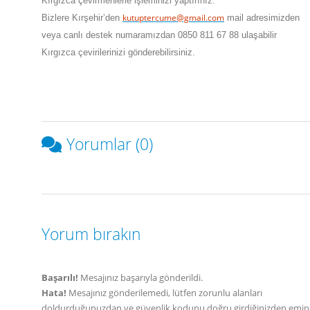
Kırgızca çevirmenlerle işleminizi yaptırınız.
kutuptercume@gmail.com
Bizlere
Kırşehir
’den
mail adresimizden
veya canlı destek numaramızdan 0850 811 67 88 ulaşabilir
Kırgızca çevirilerinizi gönderebilirsiniz.
Yorumlar (0)
Yorum bırakın
Başarılı!
Mesajınız başarıyla gönderildi.
Hata!
Mesajınız gönderilemedi, lütfen zorunlu alanları
doldurduğunuzdan ve güvenlik kodunu doğru girdiğinizden emin