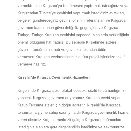
vermekte olup
Kırgızca’ya
tercümesini yaptırmak istediğiniz veya
Kırgızcadan
Türkçe’ye
çevirisini yaptırmak istediğiniz evrakları,
belgeleri göndereceğiniz çevirisi ofisinin referansları ve Kırgızca
çevirmen kadrosunun güvenilirliği öz geçmişleri ve Kırgızca -
Türkçe, Türkçe Kırgızca çevirisini yapacağı alanlarda yetkinliğinin
önemli olduğunu hatırlatırız. Bu sebeple
Kırşehir
’de
sizlere
güvenilir tercüme hizmeti ve çeviri kalitesinden ödün
vermeyen
Kırgızca
çevirmenlerimizle tüm projeli işlerinize teklif
vermeye hazırız.
Kırşehir
’de
Kırgızca Çevirmenlik Hizmetleri
Kırşehir
’de
Kırgızca size refakat edecek, sözlü tercümanlığınızı
yapacak
Kırgızca
çevirmen arıyorsanız Kırgızca çeviri yapan
Kutup Tercüme sizler için doğru adrestir.
Kırşehir
’de
Kırgızca
tercüman arşivine sahip uzun yıllardır Kırgızca çevirmenlik hizmeti
veren ofisimiz
Kırşehir
merkezli çalışıp Kırgızca tercümanları
istediğiniz alanlara göre değerlendirip isteğinize ve sektörünüze