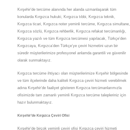
Kırşehir’de tercüme alanında her alanda uzmanlaşarak tüm
konularda Kırgızca hukuki, Kırgızca tıbbi, Kırgızca teknik,
Kırgızca ticari, Kırgızca noter yeminli tercüme, Kırgızca simultane,
Kırgızca sözlü, Kırgızca rehberlik, Kırgızca refakat tercümanlığı,
Kırgızca yazılı ve tüm Kırgızca tercümesi yapılacak, Türkçe’den
Kırgızcaya, Kırgızca’den Türkçe’ye çeviri hizmetini uzun bir
süredir müşterilerimize profesyonel anlamda garantili ve güvenilir
olarak sunmaktayız.
Kırgızca tercüme ihtiyacı olan müşterilerimize
Kırşehir
bölgesinde
ve tüm ilçelerinde daha kaliteli Kırgızca çeviri hizmeti verebilmek
adına
Kırşehir
’de
faaliyet gösteren Kırgızca tercümanlarımızla
ofisimizde tam zamanlı yeminli Kırgızca tercüme talepleriniz için
hazır bulunmaktayız.
Kırşehir
’de
Kırgızca Çeviri Ofisi
Kırşehir
’de
birçok yeminli çeviri ofisi
Kırgızca
çeviri hizmeti