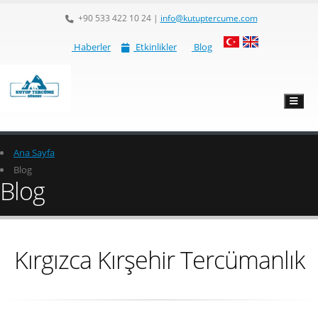
+90 533 422 10 24
|
info@kutuptercume.com
Haberler
Etkinlikler
Blog
Ana Sayfa
Blog
Blog
Kırgızca Kırşehir Tercümanlık