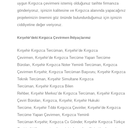
uygun
Kırgızca
çevirmeni istemiş olduğunuz tarihte firmanıza
gönderiyoruz, işinizin kalitesine ve
Kırgızca
alanında yapacağınız
projelerinizin önemini göz önünde bulundurduğumuz için işinizin
ciddiyetine değer veriyoruz.
Kırşehir
’deki
Kırgızca Çevirmen İhtiyaçlarınız
Kırşehir
Kırgızca Tercüman,
Kırşehir
’de
Kırgızca
Çevirmen,
Kırşehir
’de
Kırgızca Tercüme Yapan Tercüme
Büroları,
Kırşehir
Kırgızca Noter Yeminli Tercüman, Kırgızca
Çevirmen
Kırşehir
,
Kırgızca Tercüman Başvuru,
Kırşehir
Kırgızca
Teknik Tercüman,
Kırşehir
Simultane Kırgızca
Tercüman,
Kırşehir
Kırgızca Bilen
Rehber,
Kırşehir
Merkez’de
Kırgızca Tercüman,
Kırşehir
Kırgızca
Çeviri Büroları, Kırgızca,
Kırşehir
,
Kırşehir
Hukuki
Tercüme,
Kırşehir
Tıbbi Kırgızca Çeviriler,
Kırşehir
’de
Kırgızca
Tercüme Yapan Çevirmen, Kırgızca Yeminli
Tercüman
Kırşehir
,
Kırgızca Cv Gönder,
Kırşehir
Kırgızca Türkçe