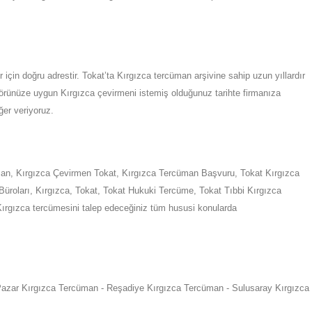
için doğru adrestir.
Tokat
’ta
Kırgızca tercüman arşivine sahip uzun yıllardır
ktörünüze uygun
Kırgızca
çevirmeni istemiş olduğunuz tarihte firmanıza
ğer veriyoruz.
man, Kırgızca Çevirmen
Tokat
,
Kırgızca Tercüman Başvuru,
Tokat
Kırgızca
Büroları, Kırgızca,
Tokat
,
Tokat
Hukuki Tercüme,
Tokat
Tıbbi Kırgızca
 Kırgızca tercümesini talep edeceğiniz tüm hususi konularda
Pazar Kırgızca Tercüman - Reşadiye Kırgızca Tercüman - Sulusaray Kırgızca