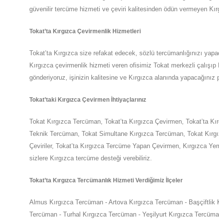
güvenilir tercüme hizmeti ve çeviri kalitesinden ödün vermeyen
Kır
Tokat
’ta
Kırgızca Çevirmenlik Hizmetleri
Tokat
’ta
Kırgızca size refakat edecek, sözlü tercümanlığınızı yap
Kırgızca çevirmenlik hizmeti veren ofisimiz
Tokat
merkezli çalışıp 
gönderiyoruz, işinizin kalitesine ve
Kırgızca
alanında yapacağınız p
Tokat
’taki
Kırgızca Çevirmen İhtiyaçlarınız
Tokat
Kırgızca Tercüman,
Tokat
’ta
Kırgızca Çevirmen,
Tokat
’ta
Kı
Teknik Tercüman,
Tokat
Simultane Kırgızca Tercüman,
Tokat
Kırg
Çeviriler,
Tokat
’ta
Kırgızca Tercüme Yapan Çevirmen, Kırgızca Yem
sizlere
Kırgızca
tercüme desteği verebiliriz.
Tokat
’ta
Kırgızca Tercümanlık Hizmeti Verdiğimiz İlçeler
Almus Kırgızca Tercüman - Artova Kırgızca Tercüman - Başçiftlik
Tercüman - Turhal Kırgızca Tercüman - Yeşilyurt Kırgızca Tercüma