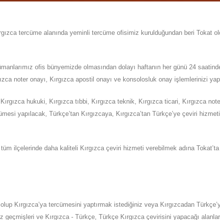
rgızca
tercüme alanında yeminli tercüme ofisimiz kurulduğundan beri Tokat 
rcümanlarımız ofis bünyemizde olmasından dolayı haftanın her günü 24 saatind
ızca noter onayı, Kırgızca apostil onayı ve konsolosluk onay işlemlerinizi yapa
gızca hukuki, Kırgızca tıbbi, Kırgızca teknik, Kırgızca ticari, Kırgızca note
ümesi yapılacak, Türkçe’tan Kırgızcaya, Kırgızca’tan Türkçe’ye çeviri hizmetin
tüm ilçelerinde daha kaliteli Kırgızca çeviri hizmeti verebilmek adına
Tokat
’ta
 olup
Kırgızca’ya
tercümesini yaptırmak istediğiniz veya Kırgızcadan
Türkçe’
öz geçmişleri ve Kırgızca - Türkçe, Türkçe Kırgızca çevirisini yapacağı alanlar