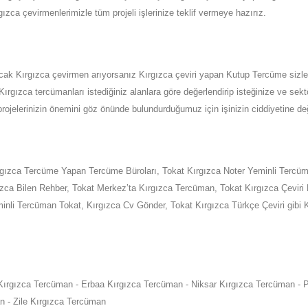
gızca
çevirmenlerimizle tüm projeli işlerinize teklif vermeye hazırız.
acak
Kırgızca
çevirmen arıyorsanız Kırgızca çeviri yapan Kutup Tercüme sizler 
Kırgızca tercümanları istediğiniz alanlara göre değerlendirip isteğinize ve se
rojelerinizin önemini göz önünde bulundurduğumuz için işinizin ciddiyetine de
rgızca Tercüme Yapan Tercüme Büroları,
Tokat
Kırgızca Noter Yeminli Tercü
ızca Bilen Rehber,
Tokat
Merkez’ta
Kırgızca Tercüman,
Tokat
Kırgızca Çeviri 
inli Tercüman
Tokat
,
Kırgızca Cv Gönder,
Tokat
Kırgızca Türkçe Çeviri gibi
 Kırgızca Tercüman - Erbaa Kırgızca Tercüman - Niksar Kırgızca Tercüman - 
n - Zile Kırgızca Tercüman