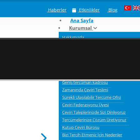
Haberler
Etkinlikler
Blog
Ana Sayfa
Kurumsal
Hakkımızda
Neden Kutup Tercüme
Çeviri Hizmeti Verdiğimiz Sektörler
Tercümelerde bilgi gizliliği ve güvenliği
3 Aşamalı Tercüme Süreci
Kaliteli Çevirmenler
Geniş tercüman kadrosu
Zamanında Çeviri Teslimi
Sürekli Ulaşılabilir Tercüme Ofisi
Çeviri Federasyonu Üyesi
Çeviri Taleplerinizde Sizi Dinliyoruz
Tercümelerinize Çözüm Üretiyoruz
Kutup Çeviri Bürosu
Bizi Tercih Etmeniz İçin Nedenler