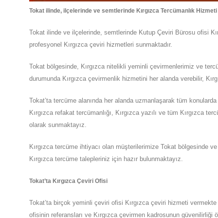
Tokat
ilinde, ilçelerinde ve semtlerinde Kırgızca Tercümanlık Hizmeti
Tokat
ilinde ve ilçelerinde, semtlerinde
Kutup Çeviri Bürosu
ofisi
Kı
profesyonel
Kırgızca
çeviri hizmetleri sunmaktadır.
Tokat
bölgesinde, Kırgızca nitelikli yeminli çevirmenlerimiz ve te
durumunda Kırgızca çevirmenlik hizmetini her alanda verebilir, Kırg
Tokat’ta tercüme alanında her alanda uzmanlaşarak tüm konularda Kır
Kırgızca refakat tercümanlığı, Kırgızca yazılı ve tüm Kırgızca terc
olarak sunmaktayız.
Kırgızca tercüme ihtiyacı olan müşterilerimize
Tokat
bölgesinde ve 
Kırgızca tercüme talepleriniz için hazır bulunmaktayız.
Tokat
’ta
Kırgızca Çeviri Ofisi
Tokat
’ta
birçok yeminli çeviri ofisi
Kırgızca
çeviri hizmeti vermekte
ofisinin referansları ve Kırgızca çevirmen kadrosunun güvenilirliği 