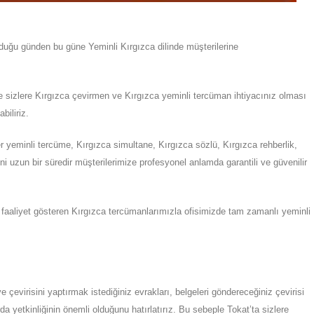
olduğu günden bu güne
Yeminli
Kırgızca
dilinde müşterilerine
e sizlere Kırgızca çevirmen ve Kırgızca yeminli tercüman ihtiyacınız olması
biliriz.
r yeminli tercüme, Kırgızca simultane, Kırgızca sözlü, Kırgızca rehberlik,
i uzun bir süredir müşterilerimize profesyonel anlamda garantili ve güvenilir
faaliyet gösteren Kırgızca tercümanlarımızla ofisimizde tam zamanlı yeminli
ye
çevirisini yaptırmak istediğiniz evrakları, belgeleri göndereceğiniz çevirisi
da yetkinliğinin önemli olduğunu hatırlatırız. Bu sebeple
Tokat
’ta
sizlere