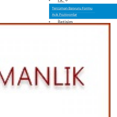
İ.K.
Tercüman Başvuru Formu
Açık Pozisyonlar
İletişim