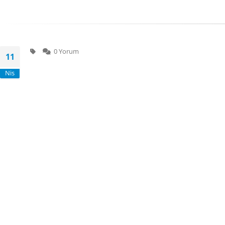
0 Yorum
11
Nis