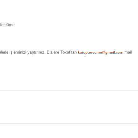
Zile Osb Kırgızca Tercüme
kutuptercume@gmail.com
le işleminizi yaptırınız. Bizlere
Tokat
’tan
mail