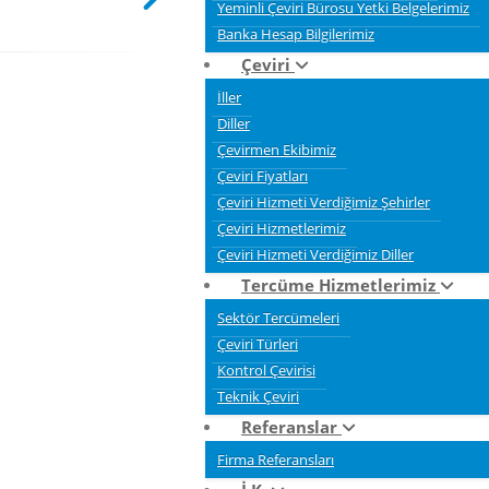
Yeminli Çeviri Bürosu Yetki Belgelerimiz
Banka Hesap Bilgilerimiz
Çeviri
İller
Diller
Çevirmen Ekibimiz
Çeviri Fiyatları
Çeviri Hizmeti Verdiğimiz Şehirler
Çeviri Hizmetlerimiz
Çeviri Hizmeti Verdiğimiz Diller
Tercüme Hizmetlerimiz
Sektör Tercümeleri
Çeviri Türleri
Kontrol Çevirisi
Teknik Çeviri
Referanslar
Firma Referansları