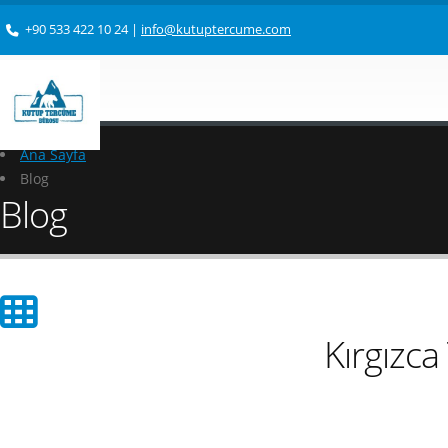
+90 533 422 10 24
|
info@kutuptercume.com
Ana Sayfa
Blog
Blog
Kırgızca