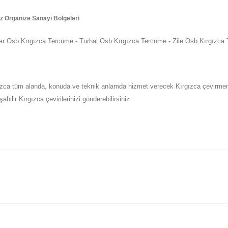
 Organize Sanayi Bölgeleri
 - Niksar Osb Kırgızca Tercüme - Turhal Osb Kırgızca Tercüme - 
ızca tüm alanda, konuda ve teknik anlamda hizmet verecek Kırgızca çevirmenler
ir Kırgızca çevirilerinizi gönderebilirsiniz.