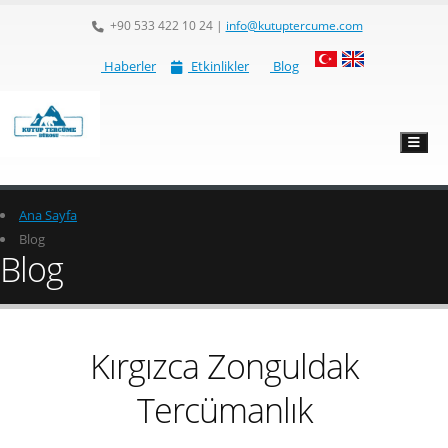
+90 533 422 10 24
|
info@kutuptercume.com
Haberler
Etkinlikler
Blog
Ana Sayfa
Blog
Blog
Kırgızca Zonguldak
Tercümanlık