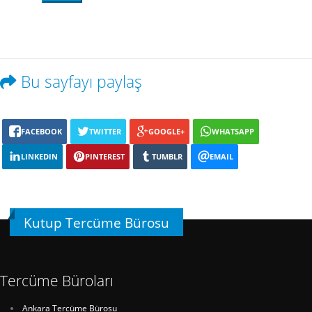
Bu sayfayı paylaş
FACEBOOK
TWITTER
GOOGLE+
WHATSAPP
LINKEDIN
PINTEREST
TUMBLR
EMAIL
Kutup Tercüme Bürosu
Tercüme Büroları
Ankara Tercüme Bürosu