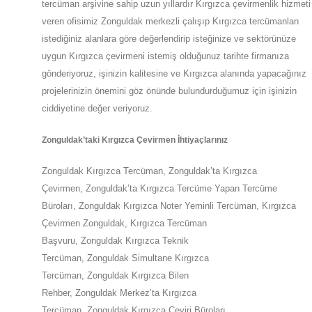
tercüman arşivine sahip uzun yıllardır Kırgızca çevirmenlik hizmeti
veren ofisimiz
Zonguldak
merkezli çalışıp Kırgızca tercümanları
istediğiniz alanlara göre değerlendirip isteğinize ve sektörünüze
uygun
Kırgızca
çevirmeni istemiş olduğunuz tarihte firmanıza
gönderiyoruz, işinizin kalitesine ve
Kırgızca
alanında yapacağınız
projelerinizin önemini göz önünde bulundurduğumuz için işinizin
ciddiyetine değer veriyoruz.
Zonguldak
’taki
Kırgızca Çevirmen İhtiyaçlarınız
Zonguldak
Kırgızca Tercüman,
Zonguldak
’ta
Kırgızca
Çevirmen,
Zonguldak
’ta
Kırgızca Tercüme Yapan Tercüme
Büroları,
Zonguldak
Kırgızca Noter Yeminli Tercüman, Kırgızca
Çevirmen
Zonguldak
,
Kırgızca Tercüman
Başvuru,
Zonguldak
Kırgızca Teknik
Tercüman,
Zonguldak
Simultane Kırgızca
Tercüman,
Zonguldak
Kırgızca Bilen
Rehber,
Zonguldak
Merkez’ta
Kırgızca
Tercüman,
Zonguldak
Kırgızca Çeviri Büroları,