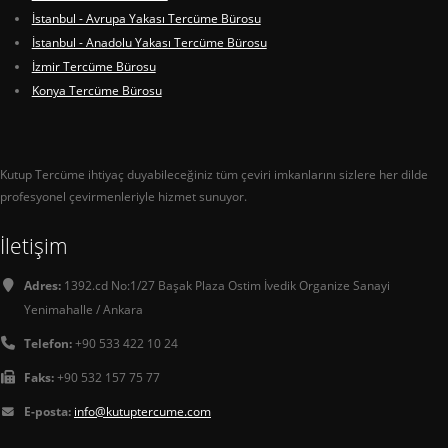
İstanbul - Avrupa Yakası Tercüme Bürosu
İstanbul - Anadolu Yakası Tercüme Bürosu
İzmir Tercüme Bürosu
Konya Tercüme Bürosu
Kutup Tercüme ihtiyaç duyabileceğiniz tüm çeviri imkanlarını sizlere her dilde
profesyonel çevirmenleriyle hizmet sunuyor.
İletişim
Adres:
1392.cd No:1/27 Başak Plaza Ostim İvedik Organize Sanayi
Yenimahalle / Ankara
Telefon:
+90 533 422 10 24
Faks:
+90 532 157 75 77
E-posta:
info@kutuptercume.com