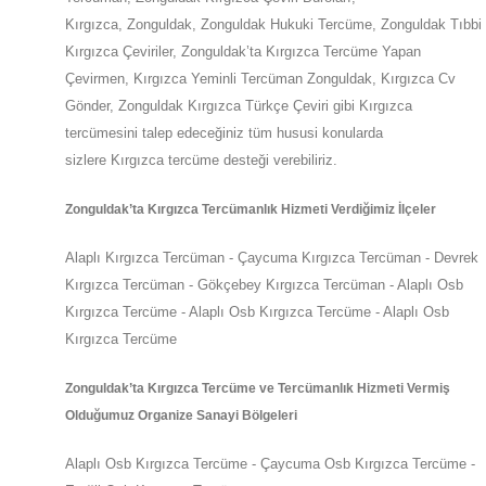
Kırgızca,
Zonguldak
,
Zonguldak
Hukuki Tercüme,
Zonguldak
Tıbbi
Kırgızca Çeviriler,
Zonguldak
’ta
Kırgızca Tercüme Yapan
Çevirmen, Kırgızca Yeminli Tercüman
Zonguldak
,
Kırgızca Cv
Gönder,
Zonguldak
Kırgızca Türkçe Çeviri gibi Kırgızca
tercümesini talep edeceğiniz tüm hususi konularda
sizlere
Kırgızca
tercüme desteği verebiliriz.
Zonguldak
’ta
Kırgızca Tercümanlık Hizmeti Verdiğimiz İlçeler
Alaplı Kırgızca Tercüman - Çaycuma Kırgızca Tercüman - Devrek
Kırgızca Tercüman - Gökçebey Kırgızca Tercüman - Alaplı Osb
Kırgızca Tercüme - Alaplı Osb Kırgızca Tercüme - Alaplı Osb
Kırgızca Tercüme
Zonguldak
’ta
Kırgızca Tercüme ve Tercümanlık Hizmeti Vermiş
Olduğumuz Organize Sanayi Bölgeleri
Alaplı Osb Kırgızca Tercüme - Çaycuma Osb Kırgızca Tercüme -