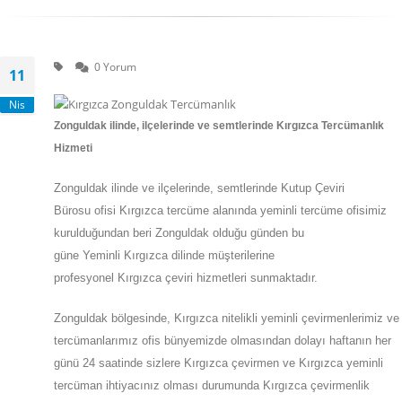
0 Yorum
11
Nis
Zonguldak
ilinde, ilçelerinde ve semtlerinde Kırgızca Tercümanlık
Hizmeti
Zonguldak
ilinde ve ilçelerinde, semtlerinde
Kutup Çeviri
Bürosu
ofisi
Kırgızca
tercüme alanında yeminli tercüme ofisimiz
kurulduğundan beri Zonguldak olduğu günden bu
güne
Yeminli
Kırgızca
dilinde müşterilerine
profesyonel
Kırgızca
çeviri hizmetleri sunmaktadır.
Zonguldak
bölgesinde, Kırgızca nitelikli yeminli çevirmenlerimiz ve
tercümanlarımız ofis bünyemizde olmasından dolayı haftanın her
günü 24 saatinde sizlere Kırgızca çevirmen ve Kırgızca yeminli
tercüman ihtiyacınız olması durumunda Kırgızca çevirmenlik