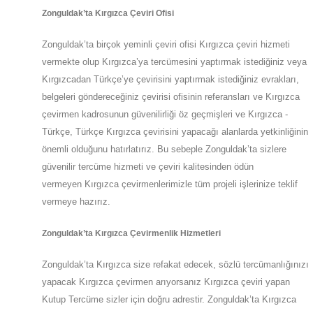
Zonguldak
’ta
Kırgızca Çeviri Ofisi
Zonguldak
’ta
birçok yeminli çeviri ofisi
Kırgızca
çeviri hizmeti
vermekte olup
Kırgızca’ya
tercümesini yaptırmak istediğiniz veya
Kırgızcadan
Türkçe’ye
çevirisini yaptırmak istediğiniz evrakları,
belgeleri göndereceğiniz çevirisi ofisinin referansları ve Kırgızca
çevirmen kadrosunun güvenilirliği öz geçmişleri ve Kırgızca -
Türkçe, Türkçe Kırgızca çevirisini yapacağı alanlarda yetkinliğinin
önemli olduğunu hatırlatırız. Bu sebeple
Zonguldak
’ta
sizlere
güvenilir tercüme hizmeti ve çeviri kalitesinden ödün
vermeyen
Kırgızca
çevirmenlerimizle tüm projeli işlerinize teklif
vermeye hazırız.
Zonguldak
’ta
Kırgızca Çevirmenlik Hizmetleri
Zonguldak
’ta
Kırgızca size refakat edecek, sözlü tercümanlığınızı
yapacak
Kırgızca
çevirmen arıyorsanız Kırgızca çeviri yapan
Kutup Tercüme sizler için doğru adrestir.
Zonguldak
’ta
Kırgızca