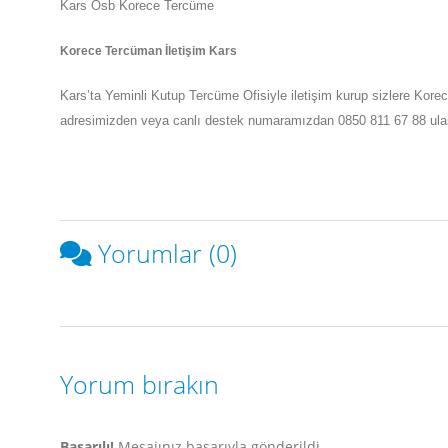
Kars Osb Korece Tercüme
Korece Tercüman İletişim Kars
Kars
’ta
Yeminli Kutup Tercüme Ofisiyle iletişim kurup sizlere Kore
adresimizden veya canlı destek numaramızdan 0850 811 67 88 ulaşabi
Yorumlar (0)
Yorum bırakın
Başarılı!
Mesajınız başarıyla gönderildi.