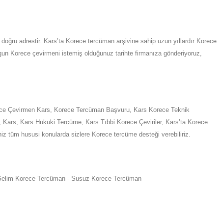
doğru adrestir.
Kars
’ta
Korece tercüman arşivine sahip uzun yıllardır Korece
gun
Korece
çevirmeni istemiş olduğunuz tarihte firmanıza gönderiyoruz,
ece Çevirmen
Kars
,
Korece Tercüman Başvuru,
Kars
Korece Teknik
,
Kars
,
Kars
Hukuki Tercüme,
Kars
Tıbbi Korece Çeviriler,
Kars
’ta
Korece
niz tüm hususi konularda sizlere
Korece
tercüme desteği verebiliriz.
Selim Korece Tercüman - Susuz Korece Tercüman