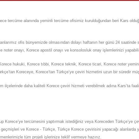
rece
tercüme alanında yeminli tercüme ofisimiz kurulduğundan beri Kars old
ümanlarımız ofis bünyemizde olmasından dolayı haftanın her günü 24 saatinde 
 noter onayı, Korece apostil onayı ve konsolosluk onay işlemlerinizi yapabili
rece hukuki, Korece tıbbi, Korece teknik, Korece ticari, Korece noter yeminl
kçe’tan Koreceye, Korece’tan Türkçe’ye çeviri hizmetini uzun bir süredir müş
m ilçelerinde daha kaliteli Korece çeviri hizmeti verebilmek adına
Kars
’ta
faal
lup
Korece’ye
tercümesini yaptırmak istediğiniz veya Koreceden
Türkçe’ye
çe
z geçmişleri ve Korece - Türkçe, Türkçe Korece çevirisini yapacağı alanlarda ye
rmenlerimizle tüm projeli işlerinize teklif vermeye hazırız.