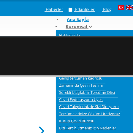
Haberler
Etkinlikler
Blog
Ana Sayfa
Kurumsal
Hakkımızda
Neden Kutup Tercüme
Çeviri Hizmeti Verdiğimiz Sektörler
Tercümelerde bilgi gizliliği ve güvenliği
3 Aşamalı Tercüme Süreci
Kaliteli Çevirmenler
Geniş tercüman kadrosu
Zamanında Çeviri Teslimi
Sürekli Ulaşılabilir Tercüme Ofisi
Çeviri Federasyonu Üyesi
Çeviri Taleplerinizde Sizi Dinliyoruz
Tercümelerinize Çözüm Üretiyoruz
Kutup Çeviri Bürosu
Bizi Tercih Etmeniz İçin Nedenler