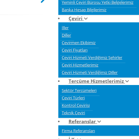
Yeminli Çeviri Bürosu Yetki Belgelerimiz
Banka Hesap Bilgilerimiz
Çeviri
İller
Diller
Çevirmen Ekibimiz
Çeviri Fiyatları
Çeviri Hizmeti Verdiğimiz Şehirler
Çeviri Hizmetlerimiz
Çeviri Hizmeti Verdiğimiz Diller
Tercüme Hizmetlerimiz
Sektör Tercümeleri
Çeviri Türleri
Kontrol Çevirisi
Teknik Çeviri
Referanslar
Firma Referansları