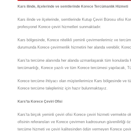
Kars
ilinde, ilçelerinde ve semtlerinde Korece Tercümanlık Hizmeti
Kars
ilinde ve ilçelerinde, semtlerinde
Kutup Çeviri Bürosu
ofisi
Ko
profesyonel
Korece
çeviri hizmetleri sunmaktadır.
Kars
bölgesinde, Korece nitelikli yeminli çevirmenlerimiz ve terc
durumunda Korece çevirmenlik hizmetini her alanda verebilir, Korece
Kars’ta tercüme alanında her alanda uzmanlaşarak tüm konularda Ko
tercümanlığı, Korece yazılı ve tüm Korece tercümesi yapılacak, Tür
Korece tercüme ihtiyacı olan müşterilerimize
Kars
bölgesinde ve tü
Korece tercüme talepleriniz için hazır bulunmaktayız.
Kars
’ta
Korece Çeviri Ofisi
Kars
’ta
birçok yeminli çeviri ofisi
Korece
çeviri hizmeti vermekte o
ofisinin referansları ve Korece çevirmen kadrosunun güvenilirliği ö
tercüme hizmeti ve çeviri kalitesinden ödün vermeyen
Korece
çevi