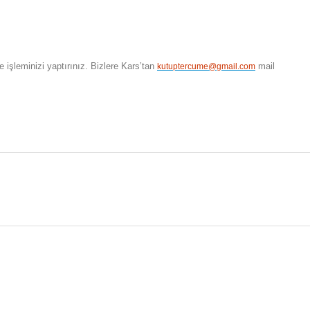
işleminizi yaptırınız. Bizlere
Kars
’tan
mail
kutuptercume@gmail.com