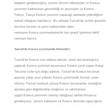
belgeleri göndereceğiniz çevirisi ofisinin referansları ve Korece
çevirmen kadrosunun güvenilirliği öz geçmişleri ve Korece -
Türkçe, Türkçe Korece çevirisini yapacağı alanlarda yetkinliğinin
önemli olduğunu hatırlatırız. Bu sebeple
Tunceli
’de
sizlere güvenilir
tercüme hizmeti ve çeviri kalitesinden ödün
vermeyen
Korece
çevirmenlerimizle tüm projeli işlerinize teklif
vermeye hazırız.
Tunceli
’de
Korece Çevirmenlik Hizmetleri
Tunceli
’de
Korece size refakat edecek, sözlü tercümanlığınızı
yapacak
Korece
çevirmen arıyorsanız Korece çeviri yapan Kutup
Tercüme sizler için doğru adrestir.
Tunceli
’de
Korece tercüman
arşivine sahip uzun yıllardır Korece çevirmenlik hizmeti veren
ofisimiz
Tunceli
merkezli çalışıp Korece tercümanları istediğiniz
alanlara göre değerlendirip isteğinize ve sektörünüze
uygun
Korece
çevirmeni istemiş olduğunuz tarihte firmanıza
gönderiyoruz, işinizin kalitesine ve
Korece
alanında yapacağınız