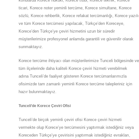
konularda Korece hukuki, Korece tıbbi, Korece teknik, Korece
ticari, Korece noter yeminli tercüme, Korece simultane, Korece
sözlü, Korece rehberlik, Korece refakat tercümanlığı, Korece yazılı
ve tüm Korece tercümesi yapılacak, Türkçe’den Koreceye,
Korece’den Türkçe’ye çeviri hizmetini uzun bir süredir
müşterilerimize profesyonel anlamda garantili ve güvenilir olarak
sunmaktayız.
Korece tercüme ihtiyacı olan müşterilerimize
Tunceli
bölgesinde ve
tüm ilçelerinde daha kaliteli Korece çeviri hizmeti verebilmek
adına
Tunceli
’de
faaliyet gösteren Korece tercümanlarımızla
ofisimizde tam zamanlı yeminli Korece tercüme talepleriniz için
hazır bulunmaktayız.
Tunceli
’de
Korece Çeviri Ofisi
Tunceli
’de
birçok yeminli çeviri ofisi
Korece
çeviri hizmeti
vermekte olup
Korece’ye
tercümesini yaptırmak istediğiniz veya
Koreceden
Türkçe’ye
çevirisini yaptırmak istediğiniz evrakları,