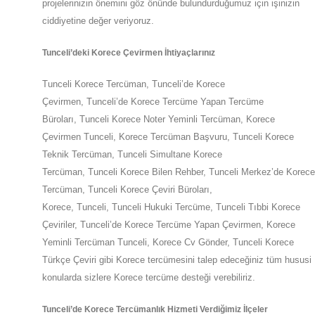
projelerinizin önemini göz önünde bulundurduğumuz için işinizin
ciddiyetine değer veriyoruz.
Tunceli
’deki
Korece Çevirmen İhtiyaçlarınız
Tunceli
Korece Tercüman,
Tunceli
’de
Korece
Çevirmen,
Tunceli
’de
Korece Tercüme Yapan Tercüme
Büroları,
Tunceli
Korece Noter Yeminli Tercüman, Korece
Çevirmen
Tunceli
,
Korece Tercüman Başvuru,
Tunceli
Korece
Teknik Tercüman,
Tunceli
Simultane Korece
Tercüman,
Tunceli
Korece Bilen Rehber,
Tunceli
Merkez’de
Korece
Tercüman,
Tunceli
Korece Çeviri Büroları,
Korece,
Tunceli
,
Tunceli
Hukuki Tercüme,
Tunceli
Tıbbi Korece
Çeviriler,
Tunceli
’de
Korece Tercüme Yapan Çevirmen, Korece
Yeminli Tercüman
Tunceli
,
Korece Cv Gönder,
Tunceli
Korece
Türkçe Çeviri gibi Korece tercümesini talep edeceğiniz tüm hususi
konularda sizlere
Korece
tercüme desteği verebiliriz.
Tunceli
’de
Korece Tercümanlık Hizmeti Verdiğimiz İlçeler