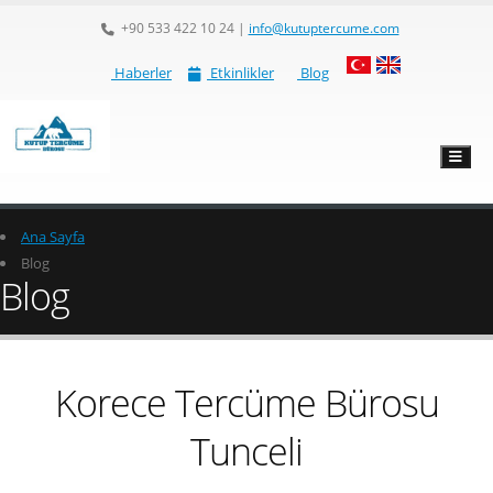
+90 533 422 10 24
|
info@kutuptercume.com
Haberler
Etkinlikler
Blog
Ana Sayfa
Blog
Blog
Korece Tercüme Bürosu
Tunceli