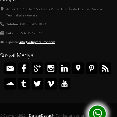
Adres:
1392.cd No:1/27 Başak Plaza Ostim İvedik Organize Sanayi
Yenimahalle / Ankara
Telefon:
+90 533 422 10 24
Faks:
+90 532 157 75 77
E-posta:
info@kutuptercume.com
Sosyal Medya
© Copyright 2026 |
DörtgenDizayn®
. Tüm hakları saklıdır.