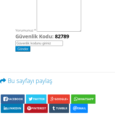
Yorumunuz *
Güvenlik Kodu:
82789
Bu sayfayı paylaş
FACEBOOK
TWITTER
GOOGLE+
WHATSAPP
LINKEDIN
PINTEREST
TUMBLR
EMAIL