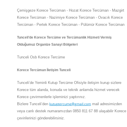
Çemişgeze Korece Tercüman - Hozat Korece Tercüman - Mazgirt
Korece Tercüman - Nazimiye Korece Tercüman - Ovacık Korece
Tercüman - Pertek Korece Tercüman - Pülümür Korece Tercüman
Tunceli
’de
Korece Tercüme ve Tercümanlık Hizmeti Vermiş
Olduğumuz Organize Sanayi Bölgeleri
Tunceli Osb Korece Tercüme
Korece Tercüman İletişim Tunceli
Tunceli
’de
Yeminli Kutup Tercüme Ofisiyle iletişim kurup sizlere
Korece tüm alanda, konuda ve teknik anlamda hizmet verecek
Korece çevirmenlerle işleminizi yaptırınız.
kutuptercume@gmail.com
Bizlere
Tunceli
’den
mail adresimizden
veya canlı destek numaramızdan 0850 811 67 88 ulaşabilir Korece
çevirilerinizi gönderebilirsiniz.