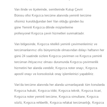
Van
ilinde ve ilçelerinde, semtlerinde
Kutup Çeviri
Bürosu
ofisi
Kırgızca
tercüme alanında yeminli tercüme
ofisimiz
kurulduğundan beri
Van olduğu günden bu
güne
Yeminli
Kırgızca
dilinde müşterilerine
profesyonel
Kırgızca
çeviri hizmetleri sunmaktadır.
Van
bölgesinde, Kırgızca nitelikli yeminli çevirmenlerimiz ve
tercümanlarımız ofis bünyemizde olmasından dolayı haftanın her
günü 24 saatinde sizlere Kırgızca çevirmen ve Kırgızca yeminli
tercüman ihtiyacınız olması durumunda Kırgızca çevirmenlik
hizmetini her alanda verebilir, Kırgızca noter onayı, Kırgızca
apostil onayı ve konsolosluk onay işlemlerinizi yapabiliriz.
Van’da tercüme alanında her alanda uzmanlaşarak tüm konularda
Kırgızca hukuki, Kırgızca tıbbi, Kırgızca teknik, Kırgızca ticari,
Kırgızca noter yeminli tercüme, Kırgızca simultane, Kırgızca
sözlü, Kırgızca rehberlik, Kırgızca refakat tercümanlığı, Kırgızca