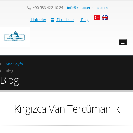
+90 533 422 10 24
|
info@kutuptercume.com
Haberler
Etkinlikler
Blog
Ana Sayfa
Blog
Blog
Kırgızca Van Tercümanlık