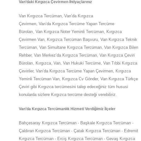
Van
’daki
Kırgızca Çevirmen İhtiyaçlarınız
Van
Kırgızca Tercüman,
Van
’da
Kırgızca
Çevirmen,
Van
’da
Kırgızca Tercüme Yapan Tercüme
Büroları,
Van
Kırgızca Noter Yeminli Tercüman, Kırgızca
Çevirmen
Van
,
Kırgızca Tercüman Başvuru,
Van
Kırgızca Teknik
Tercüman,
Van
Simultane Kırgızca Tercüman,
Van
Kırgızca Bilen
Rehber,
Van
Merkez’da
Kırgızca Tercüman,
Van
Kırgızca Çeviri
Büroları, Kırgızca,
Van
,
Van
Hukuki Tercüme,
Van
Tıbbi Kırgızca
Çeviriler,
Van
’da
Kırgızca Tercüme Yapan Çevirmen, Kırgızca
Yeminli Tercüman
Van
,
Kırgızca Cv Gönder,
Van
Kırgızca Türkçe
Çeviri gibi Kırgızca tercümesini talep edeceğiniz tüm hususi
konularda sizlere
Kırgızca
tercüme desteği verebiliriz.
Van
’da
Kırgızca Tercümanlık Hizmeti Verdiğimiz İlçeler
Bahçesaray Kırgızca Tercüman - Başkale Kırgızca Tercüman -
Çaldıran Kırgızca Tercüman - Çatak Kırgızca Tercüman - Edremit
Kırgızca Tercüman - Erciş Kırgızca Tercüman - Gevaş Kırgızca