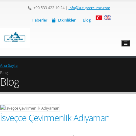
+90 533 422 10 24
|
info@kutuptercume.com
Haberler
Etkinlikler
Blog
Ana Sayfa
Blog
Blog
İsveçce Çevirmenlik Adıyaman