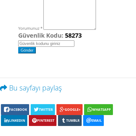
Yorumunuz *
Güvenlik Kodu:
58273
Bu sayfayı paylaş
FACEBOOK
TWITTER
GOOGLE+
WHATSAPP
LINKEDIN
PINTEREST
TUMBLR
EMAIL