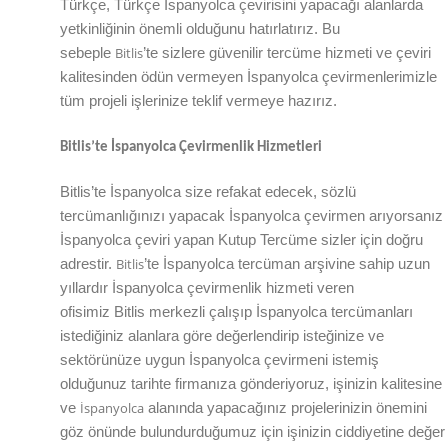
Türkçe, Türkçe İspanyolca çevirisini yapacağı alanlarda
yetkinliğinin önemli olduğunu hatırlatırız. Bu
Bitlis
sebeple
’te
sizlere güvenilir tercüme hizmeti ve çeviri
kalitesinden ödün vermeyen
İspanyolca
çevirmenlerimizle
tüm projeli işlerinize teklif vermeye hazırız.
Bitlis
’te
İspanyolca Çevirmenlik Hizmetleri
Bitlis
’te
İspanyolca size refakat edecek, sözlü
tercümanlığınızı yapacak
İspanyolca
çevirmen arıyorsanız
İspanyolca çeviri yapan Kutup Tercüme sizler için doğru
Bitlis
adrestir.
’te
İspanyolca tercüman arşivine sahip uzun
yıllardır İspanyolca çevirmenlik hizmeti veren
ofisimiz
Bitlis
merkezli çalışıp İspanyolca tercümanları
istediğiniz alanlara göre değerlendirip isteğinize ve
sektörünüze uygun
İspanyolca
çevirmeni istemiş
olduğunuz tarihte firmanıza gönderiyoruz, işinizin kalitesine
İspanyolca
ve
alanında yapacağınız projelerinizin önemini
göz önünde bulundurduğumuz için işinizin ciddiyetine değer