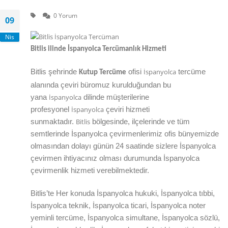
0 Yorum
09
Nis
Bitlis
ilinde İspanyolca Tercümanlık Hizmeti
İspanyolca
Bitlis
şehrinde
ofisi
tercüme
Kutup Tercüme
alanında çeviri büromuz kurulduğundan bu
İspanyolca
yana
dilinde müşterilerine
İspanyolca
profesyonel
çeviri hizmeti
Bitlis
sunmaktadır.
bölgesinde, ilçelerinde ve tüm
semtlerinde İspanyolca çevirmenlerimiz ofis bünyemizde
olmasından dolayı günün 24 saatinde sizlere İspanyolca
çevirmen ihtiyacınız olması durumunda İspanyolca
çevirmenlik hizmeti verebilmektedir.
Bitlis’te Her konuda İspanyolca hukuki, İspanyolca tıbbi,
İspanyolca teknik, İspanyolca ticari, İspanyolca noter
yeminli tercüme, İspanyolca simultane, İspanyolca sözlü,