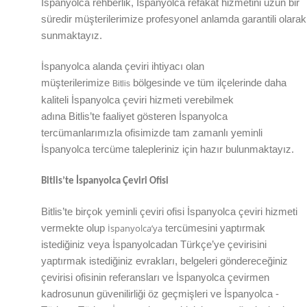
İspanyolca rehberlik, İspanyolca refakat hizmetini uzun bir
süredir müşterilerimize profesyonel anlamda garantili olarak
sunmaktayız.
İspanyolca alanda çeviri ihtiyacı olan
müşterilerimize
bölgesinde ve tüm ilçelerinde daha
Bitlis
kaliteli İspanyolca çeviri hizmeti verebilmek
adına
Bitlis
’te
faaliyet gösteren İspanyolca
tercümanlarımızla ofisimizde tam zamanlı yeminli
İspanyolca tercüme talepleriniz için hazır bulunmaktayız.
Bitlis
’te
İspanyolca Çeviri Ofisi
Bitlis
’te
birçok yeminli çeviri ofisi
İspanyolca
çeviri hizmeti
İspanyolca’ya
vermekte olup
tercümesini yaptırmak
istediğiniz veya İspanyolcadan
Türkçe’ye
çevirisini
yaptırmak istediğiniz evrakları, belgeleri göndereceğiniz
çevirisi ofisinin referansları ve İspanyolca çevirmen
kadrosunun güvenilirliği öz geçmişleri ve İspanyolca -