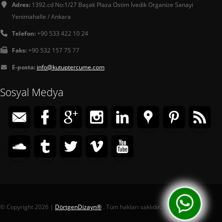
Adres:
1392.cd No:1/27 Başak Plaza Ostim İvedik Organize Sanayi
Yenimahalle / Ankara
Telefon:
+90 533 422 10 24
Faks:
+90 532 157 75 77
E-posta:
info@kutuptercume.com
Sosyal Medya
© Copyright 2026 |
DörtgenDizayn®
. Tüm hakları saklıdır.