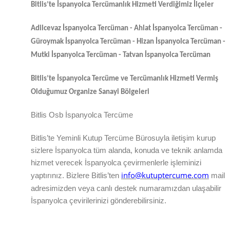
Bitlis
’te
İspanyolca Tercümanlık Hizmeti Verdiğimiz İlçeler
Adilcevaz İspanyolca Tercüman - Ahlat İspanyolca Tercüman -
Güroymak İspanyolca Tercüman - Hizan İspanyolca Tercüman -
Mutki İspanyolca Tercüman - Tatvan İspanyolca Tercüman
Bitlis
’te
İspanyolca Tercüme ve Tercümanlık Hizmeti Vermiş
Olduğumuz Organize Sanayi Bölgeleri
Bitlis Osb İspanyolca Tercüme
Bitlis
’te
Yeminli Kutup Tercüme Bürosuyla iletişim kurup
sizlere İspanyolca tüm alanda, konuda ve teknik anlamda
hizmet verecek İspanyolca çevirmenlerle işleminizi
info@kutuptercume.com
yaptırınız. Bizlere
Bitlis
’ten
mail
adresimizden veya canlı destek numaramızdan ulaşabilir
İspanyolca çevirilerinizi gönderebilirsiniz.