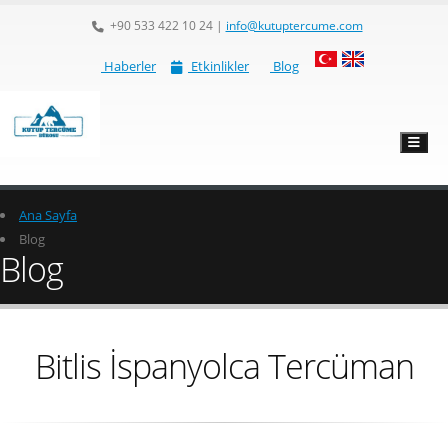
+90 533 422 10 24
|
info@kutuptercume.com
Haberler
Etkinlikler
Blog
Ana Sayfa
Blog
Blog
Bitlis İspanyolca Tercüman