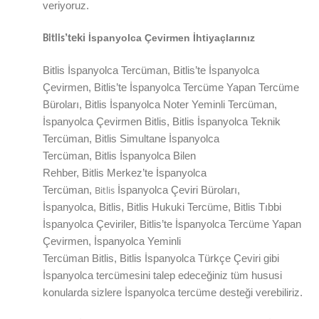
veriyoruz.
’teki
İspanyolca Çevirmen İhtiyaçlarınız
Bitlis
Bitlis
İspanyolca Tercüman,
Bitlis
’te
İspanyolca
Çevirmen,
Bitlis
’te
İspanyolca Tercüme Yapan Tercüme
Büroları,
Bitlis
İspanyolca Noter Yeminli Tercüman,
İspanyolca Çevirmen
Bitlis
,
Bitlis
İspanyolca Teknik
Tercüman,
Bitlis
Simultane İspanyolca
Tercüman,
Bitlis
İspanyolca Bilen
Rehber,
Bitlis
Merkez’te
İspanyolca
Bitlis
Tercüman,
İspanyolca Çeviri Büroları,
İspanyolca,
Bitlis
,
Bitlis
Hukuki Tercüme,
Bitlis
Tıbbi
İspanyolca Çeviriler,
Bitlis
’te
İspanyolca Tercüme Yapan
Çevirmen, İspanyolca Yeminli
Tercüman
Bitlis
,
Bitlis
İspanyolca Türkçe Çeviri gibi
İspanyolca tercümesini talep edeceğiniz tüm hususi
konularda sizlere
İspanyolca
tercüme desteği verebiliriz.