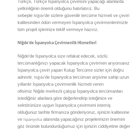
Türkçe, Türkçe İspanyolca çevirisini yapacağı alanlarda
yetkinliğinin önemli olduğunu hatırlatırız. Bu
Niğde
sebeple
’de
sizlere güvenilir tercüme hizmeti ve çeviri
kalitesinden ödün vermeyen
İspanyolca
çevirmenlerimizle
tüm projeli işlerinize teklif vermeye hazırız.
Niğde
’de
İspanyolca Çevirmenlik Hizmetleri
Niğde
’de
İspanyolca size refakat edecek, sözlü
tercümanlığınızı yapacak
İspanyolca
çevirmen arıyorsanız
İspanyolca çeviri yapan Kutup Tercüme sizler için doğru
Niğde
adrestir.
’de
İspanyolca tercüman arşivine sahip uzun
yıllardır İspanyolca çevirmenlik hizmeti veren
ofisimiz
Niğde
merkezli çalışıp İspanyolca tercümanları
istediğiniz alanlara göre değerlendirip isteğinize ve
sektörünüze uygun
İspanyolca
çevirmeni istemiş
olduğunuz tarihte firmanıza gönderiyoruz, işinizin kalitesine
İspanyolca
ve
alanında yapacağınız projelerinizin önemini
göz önünde bulundurduğumuz için işinizin ciddiyetine değer