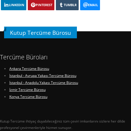
LINKEDIN
PINTEREST
TUMBLR
EMAIL
Kutup Tercüme Bürosu
Tercüme Büroları
Ankara Tercüme Bürosu
İstanbul - Avrupa Yakası Tercüme Bürosu
İstanbul - Anadolu Yakası Tercüme Bürosu
İzmir Tercüme Bürosu
Konya Tercüme Bürosu
Kutup Tercüme ihtiyaç duyabileceğiniz tüm çeviri imkanlarını sizlere her dilde
profesyonel çevirmenleriyle hizmet sunuyor.