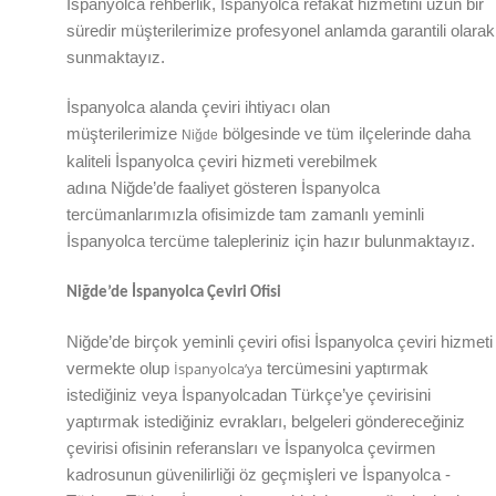
İspanyolca rehberlik, İspanyolca refakat hizmetini uzun bir
süredir müşterilerimize profesyonel anlamda garantili olarak
sunmaktayız.
İspanyolca alanda çeviri ihtiyacı olan
müşterilerimize
bölgesinde ve tüm ilçelerinde daha
Niğde
kaliteli İspanyolca çeviri hizmeti verebilmek
adına
Niğde
’de
faaliyet gösteren İspanyolca
tercümanlarımızla ofisimizde tam zamanlı yeminli
İspanyolca tercüme talepleriniz için hazır bulunmaktayız.
Niğde
’de
İspanyolca Çeviri Ofisi
Niğde
’de
birçok yeminli çeviri ofisi
İspanyolca
çeviri hizmeti
İspanyolca’ya
vermekte olup
tercümesini yaptırmak
istediğiniz veya İspanyolcadan
Türkçe’ye
çevirisini
yaptırmak istediğiniz evrakları, belgeleri göndereceğiniz
çevirisi ofisinin referansları ve İspanyolca çevirmen
kadrosunun güvenilirliği öz geçmişleri ve İspanyolca -