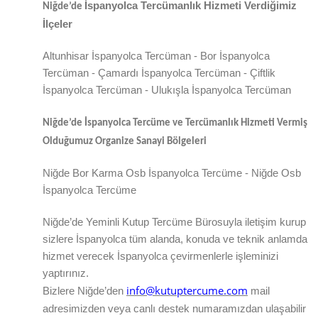
İspanyolca Tercümanlık Hizmeti Verdiğimiz
Niğde
’de
İlçeler
Altunhisar İspanyolca Tercüman - Bor İspanyolca
Tercüman - Çamardı İspanyolca Tercüman - Çiftlik
İspanyolca Tercüman - Ulukışla İspanyolca Tercüman
Niğde
’de
İspanyolca Tercüme ve Tercümanlık Hizmeti Vermiş
Olduğumuz Organize Sanayi Bölgeleri
Niğde Bor Karma Osb İspanyolca Tercüme - Niğde Osb
İspanyolca Tercüme
Niğde
’de
Yeminli Kutup Tercüme Bürosuyla iletişim kurup
sizlere İspanyolca tüm alanda, konuda ve teknik anlamda
hizmet verecek İspanyolca çevirmenlerle işleminizi
yaptırınız.
info@kutuptercume.com
Bizlere
Niğde
’den
mail
adresimizden veya canlı destek numaramızdan ulaşabilir