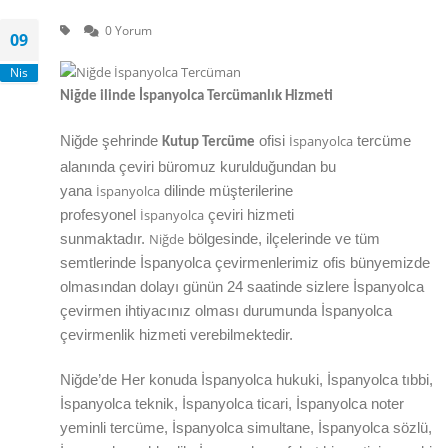
0 Yorum
09
Nis
Niğde
ilinde İspanyolca Tercümanlık Hizmeti
İspanyolca
Niğde
şehrinde
ofisi
tercüme
Kutup Tercüme
alanında çeviri büromuz kurulduğundan bu
İspanyolca
yana
dilinde müşterilerine
İspanyolca
profesyonel
çeviri hizmeti
Niğde
sunmaktadır.
bölgesinde, ilçelerinde ve tüm
semtlerinde İspanyolca çevirmenlerimiz ofis bünyemizde
olmasından dolayı günün 24 saatinde sizlere İspanyolca
çevirmen ihtiyacınız olması durumunda İspanyolca
çevirmenlik hizmeti verebilmektedir.
Niğde’de Her konuda İspanyolca hukuki, İspanyolca tıbbi,
İspanyolca teknik, İspanyolca ticari, İspanyolca noter
yeminli tercüme, İspanyolca simultane, İspanyolca sözlü,