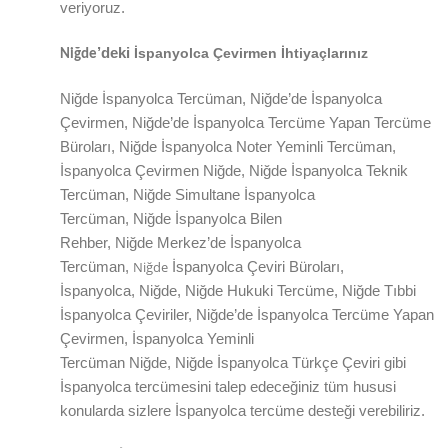
veriyoruz.
’deki
İspanyolca Çevirmen İhtiyaçlarınız
Niğde
Niğde
İspanyolca Tercüman,
Niğde
’de
İspanyolca
Çevirmen,
Niğde
’de
İspanyolca Tercüme Yapan Tercüme
Büroları,
Niğde
İspanyolca Noter Yeminli Tercüman,
İspanyolca Çevirmen
Niğde
,
Niğde
İspanyolca Teknik
Tercüman,
Niğde
Simultane İspanyolca
Tercüman,
Niğde
İspanyolca Bilen
Rehber,
Niğde
Merkez’de
İspanyolca
Niğde
Tercüman,
İspanyolca Çeviri Büroları,
İspanyolca,
Niğde
,
Niğde
Hukuki Tercüme,
Niğde
Tıbbi
İspanyolca Çeviriler,
Niğde
’de
İspanyolca Tercüme Yapan
Çevirmen, İspanyolca Yeminli
Tercüman
Niğde
,
Niğde
İspanyolca Türkçe Çeviri gibi
İspanyolca tercümesini talep edeceğiniz tüm hususi
konularda sizlere
İspanyolca
tercüme desteği verebiliriz.