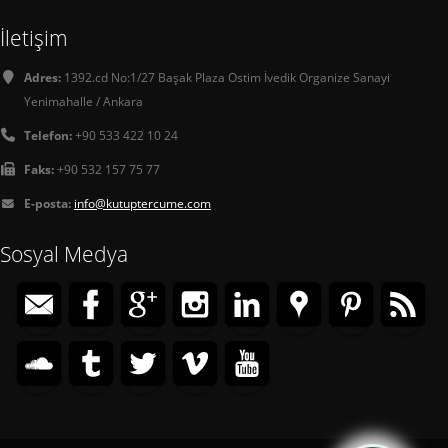
İletişim
Adres:
1392.cd No:1/27 Başak Plaza Ostim İvedik Organize Sanayi
Yenimahalle / Ankara
Telefon:
+90 533 422 10 24
Faks:
+90 532 157 75 77
E-posta:
info@kutuptercume.com
Sosyal Medya