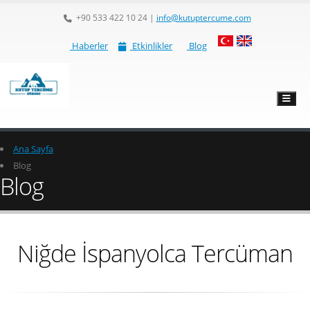
+90 533 422 10 24
|
info@kutuptercume.com
Haberler
Etkinlikler
Blog
Ana Sayfa
Blog
Blog
Niğde İspanyolca Tercüman