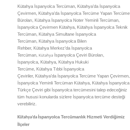
Kütahya
İspanyolca Tercüman,
Kütahya
’da
İspanyolca
Çevirmen,
Kütahya
’da
İspanyolca Tercüme Yapan Tercüme
Büroları,
Kütahya
İspanyolca Noter Yeminli Tercüman,
İspanyolca Çevirmen
Kütahya
,
Kütahya
İspanyolca Teknik
Tercüman,
Kütahya
Simultane İspanyolca
Tercüman,
Kütahya
İspanyolca Bilen
Rehber,
Kütahya
Merkez’da
İspanyolca
Kütahya
Tercüman,
İspanyolca Çeviri Büroları,
İspanyolca,
Kütahya
,
Kütahya
Hukuki
Tercüme,
Kütahya
Tıbbi İspanyolca
Çeviriler,
Kütahya
’da
İspanyolca Tercüme Yapan Çevirmen,
İspanyolca Yeminli Tercüman
Kütahya
,
Kütahya
İspanyolca
Türkçe Çeviri gibi İspanyolca tercümesini talep edeceğiniz
tüm hususi konularda sizlere
İspanyolca
tercüme desteği
verebiliriz.
İspanyolca Tercümanlık Hizmeti Verdiğimiz
Kütahya
’da
İlçeler