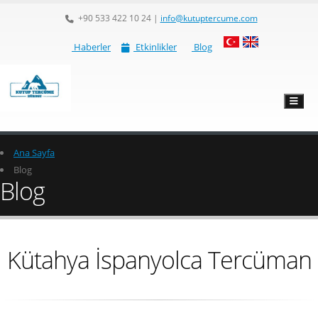
+90 533 422 10 24
|
info@kutuptercume.com
Haberler
Etkinlikler
Blog
Ana Sayfa
Blog
Blog
Kütahya İspanyolca Tercüman