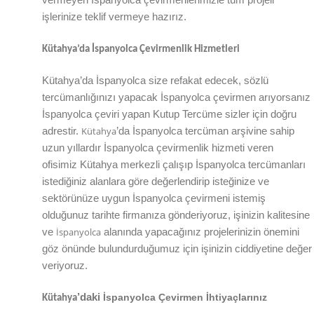
vermeyen
İspanyolca
çevirmenlerimizle tüm projeli
işlerinize teklif vermeye hazırız.
Kütahya
’da
İspanyolca Çevirmenlik Hizmetleri
Kütahya
’da
İspanyolca size refakat edecek, sözlü
tercümanlığınızı yapacak
İspanyolca
çevirmen arıyorsanız
İspanyolca çeviri yapan Kutup Tercüme sizler için doğru
Kütahya
adrestir.
’da
İspanyolca tercüman arşivine sahip
uzun yıllardır İspanyolca çevirmenlik hizmeti veren
ofisimiz
Kütahya
merkezli çalışıp İspanyolca tercümanları
istediğiniz alanlara göre değerlendirip isteğinize ve
sektörünüze uygun
İspanyolca
çevirmeni istemiş
olduğunuz tarihte firmanıza gönderiyoruz, işinizin kalitesine
İspanyolca
ve
alanında yapacağınız projelerinizin önemini
göz önünde bulundurduğumuz için işinizin ciddiyetine değer
veriyoruz.
’daki
İspanyolca Çevirmen İhtiyaçlarınız
Kütahya