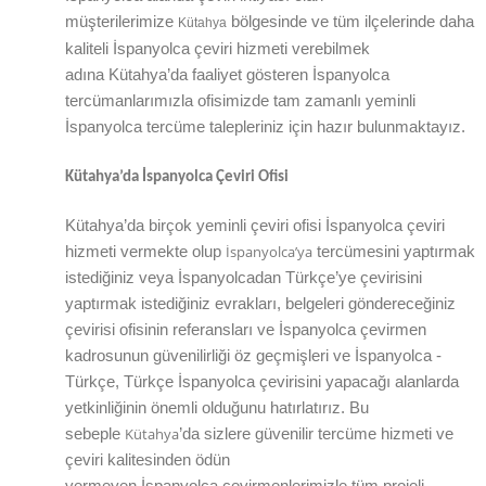
müşterilerimize
bölgesinde ve tüm ilçelerinde daha
Kütahya
kaliteli İspanyolca çeviri hizmeti verebilmek
adına
Kütahya
’da
faaliyet gösteren İspanyolca
tercümanlarımızla ofisimizde tam zamanlı yeminli
İspanyolca tercüme talepleriniz için hazır bulunmaktayız.
Kütahya
’da
İspanyolca Çeviri Ofisi
Kütahya
’da
birçok yeminli çeviri ofisi
İspanyolca
çeviri
İspanyolca’ya
hizmeti vermekte olup
tercümesini yaptırmak
istediğiniz veya İspanyolcadan
Türkçe’ye
çevirisini
yaptırmak istediğiniz evrakları, belgeleri göndereceğiniz
çevirisi ofisinin referansları ve İspanyolca çevirmen
kadrosunun güvenilirliği öz geçmişleri ve İspanyolca -
Türkçe, Türkçe İspanyolca çevirisini yapacağı alanlarda
yetkinliğinin önemli olduğunu hatırlatırız. Bu
Kütahya
sebeple
’da
sizlere güvenilir tercüme hizmeti ve
çeviri kalitesinden ödün