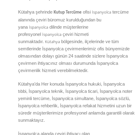
İspanyolca
Kütahya
şehrinde
ofisi
tercüme
Kutup Tercüme
alanında çeviri büromuz kurulduğundan bu
İspanyolca
yana
dilinde müşterilerine
İspanyolca
profesyonel
çeviri hizmeti
Kütahya
sunmaktadır.
bölgesinde, ilçelerinde ve tüm
semtlerinde İspanyolca çevirmenlerimiz ofis bünyemizde
olmasından dolayı günün 24 saatinde sizlere İspanyolca
çevirmen ihtiyacınız olması durumunda İspanyolca
çevirmenlik hizmeti verebilmektedir.
Kütahya’da Her konuda İspanyolca hukuki, İspanyolca
tıbbi, İspanyolca teknik, İspanyolca ticari, İspanyolca noter
yeminli tercüme, İspanyolca simultane, İspanyolca sözlü,
İspanyolca rehberlik, İspanyolca refakat hizmetini uzun bir
süredir müşterilerimize profesyonel anlamda garantili olarak
sunmaktayız.
İspanyolca alanda çeviri ihtiyacı olan