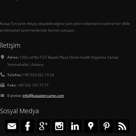
Kutup Tercüme ihtiyaç duyabileceğiniz tüm çeviri imkanlarını sizlere her dilde
profesyonel çevirmenleriyle hizmet sunuyor.
İletişim
Adres:
1392.cd No:1/27 Başak Plaza Ostim İvedik Organize Sanayi
Yenimahalle / Ankara
Telefon:
+90 533 422 10 24
Faks:
+90 532 157 75 77
E-posta:
info@kutuptercume.com
Sosyal Medya