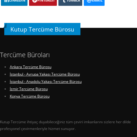
LINKEDIN
PINTEREST
TUMBLR
EMAIL
Kutup Tercüme Bürosu
Tercüme Büroları
Ankara Tercüme Bürosu
İstanbul - Avrupa Yakası Tercüme Bürosu
İstanbul - Anadolu Yakası Tercüme Bürosu
İzmir Tercüme Bürosu
Konya Tercüme Bürosu
Kutup Tercüme ihtiyaç duyabileceğiniz tüm çeviri imkanlarını sizlere her dilde
profesyonel çevirmenleriyle hizmet sunuyor.