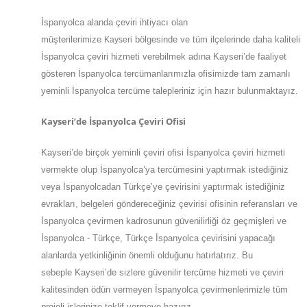
İspanyolca alanda çeviri ihtiyacı olan
müşterilerimize
bölgesinde ve tüm ilçelerinde daha kaliteli
Kayseri
İspanyolca çeviri hizmeti verebilmek adına Kayseri’de faaliyet
gösteren İspanyolca tercümanlarımızla ofisimizde tam zamanlı
yeminli İspanyolca tercüme talepleriniz için hazır bulunmaktayız.
Kayseri’de İspanyolca Çeviri Ofisi
Kayseri’de birçok yeminli çeviri ofisi İspanyolca çeviri hizmeti
vermekte olup İspanyolca’ya tercümesini yaptırmak istediğiniz
veya İspanyolcadan Türkçe’ye çevirisini yaptırmak istediğiniz
evrakları, belgeleri göndereceğiniz çevirisi ofisinin referansları ve
İspanyolca çevirmen kadrosunun güvenilirliği öz geçmişleri ve
İspanyolca - Türkçe, Türkçe İspanyolca çevirisini yapacağı
alanlarda yetkinliğinin önemli olduğunu hatırlatırız. Bu
sebeple Kayseri’de sizlere güvenilir tercüme hizmeti ve çeviri
kalitesinden ödün vermeyen İspanyolca çevirmenlerimizle tüm
projeli işlerinize teklif vermeye hazırız.