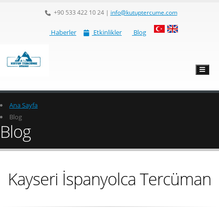
+90 533 422 10 24
|
info@kutuptercume.com
Haberler
Etkinlikler
Blog
Ana Sayfa
Blog
Blog
Kayseri İspanyolca Tercüman