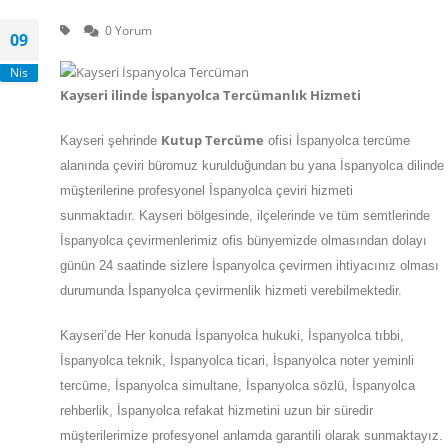
0 Yorum
09
Nis
Kayseri ilinde İspanyolca Tercümanlık Hizmeti
Kutup Tercüme
Kayseri şehrinde
ofisi İspanyolca tercüme
alanında çeviri büromuz kurulduğundan bu yana İspanyolca dilinde
müşterilerine profesyonel İspanyolca çeviri hizmeti
sunmaktadır. Kayseri bölgesinde, ilçelerinde ve tüm semtlerinde
İspanyolca çevirmenlerimiz ofis bünyemizde olmasından dolayı
günün 24 saatinde sizlere İspanyolca çevirmen ihtiyacınız olması
durumunda İspanyolca çevirmenlik hizmeti verebilmektedir.
Kayseri’de Her konuda İspanyolca hukuki, İspanyolca tıbbi,
İspanyolca teknik, İspanyolca ticari, İspanyolca noter yeminli
tercüme, İspanyolca simultane, İspanyolca sözlü, İspanyolca
rehberlik, İspanyolca refakat hizmetini uzun bir süredir
müşterilerimize profesyonel anlamda garantili olarak sunmaktayız.