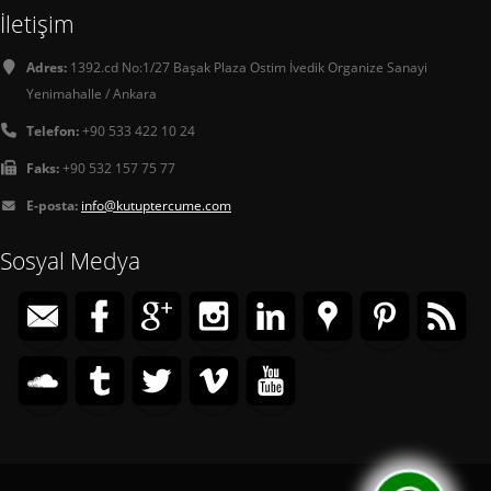
İletişim
Adres:
1392.cd No:1/27 Başak Plaza Ostim İvedik Organize Sanayi
Yenimahalle / Ankara
Telefon:
+90 533 422 10 24
Faks:
+90 532 157 75 77
E-posta:
info@kutuptercume.com
Sosyal Medya