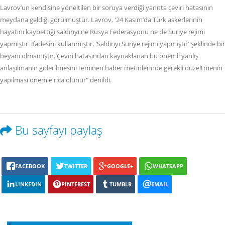
Lavrov’un kendisine yöneltilen bir soruya verdiği yanıtta çeviri hatasının
meydana geldiği görülmüştür. Lavrov, '24 Kasım’da Türk askerlerinin
hayatını kaybettiği saldırıyı ne Rusya Federasyonu ne de Suriye rejimi
yapmıştır' ifadesini kullanmıştır. 'Saldırıyı Suriye rejimi yapmıştır' şeklinde bir
beyanı olmamıştır. Çeviri hatasından kaynaklanan bu önemli yanlış
anlaşılmanın giderilmesini teminen haber metinlerinde gerekli düzeltmenin
yapılması önemle rica olunur" denildi.
Bu sayfayı paylaş
FACEBOOK
TWITTER
GOOGLE+
WHATSAPP
LINKEDIN
PINTEREST
TUMBLR
EMAIL