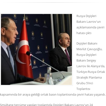
Rusya Dışişleri
Bakanı Lavrov'un
açıklamasında çeviri
hatası çıktı
Dışişleri Bakanı
Mevlüt Çavuşoğlu,
Rusya Dışişleri
Bakanı Sergey
Lavrov ile Alanya'da,
Türkiye-Rusya Ortak
Stratejik Planlama
Grubu 5’inci
Toplantısı
kapsamında bir araya geldiği ortak basın toplantısında çeviri hatası yaşandı.
Smültane tercüme yapılan toplantıda Dışişleri Bakanı Lavrov'un 24