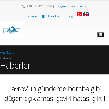
+90 533 422 10 24
|
info@kutuptercume.com
Haberler
Etkinlikler
Blog
Ana Sayfa
Haberler
Haberler
Lavrov'un gündeme bomba gibi
düşen açıklaması çeviri hatası çıktı!