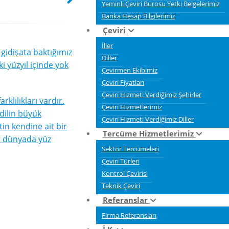
Yeminli Çeviri Bürosu Yetki Belgelerimiz
Banka Hesap Bilgilerimiz
Çeviri
İller
gidişata baktığımız
Diller
i yüzyıl içinde yok
Çevirmen Ekibimiz
Çeviri Fiyatları
Çeviri Hizmeti Verdiğimiz Şehirler
klılıkları vardır.
Çeviri Hizmetlerimiz
dilin büyük
Çeviri Hizmeti Verdiğimiz Diller
in kendine ait bir
Tercüme Hizmetlerimiz
er dünyada yüz
Sektör Tercümeleri
Çeviri Türleri
Kontrol Çevirisi
Teknik Çeviri
Referanslar
Firma Referansları