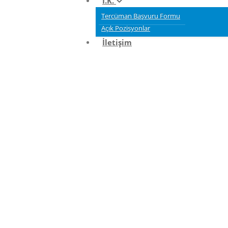
İ.K.
Tercüman Başvuru Formu
Açık Pozisyonlar
İletişim