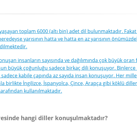
şayan toplam 6000 (altı bin) adet dil bulunmaktadır. Fakat 
 neredeyse yarısının hatta ve hatta en az yarısının önümüzdek
dilmektedir.
konuşan insanların sayısında ve dağılımında çok büyük oran far
n büyük çoğunluğu sadece birkaç dili konuşuyor. Binlerce 
sadece kabile çapında az sayıda insan konuşuyor. Her millet
la birlikte
İngilizce
, İspanyolca, Çince, Arapça gibi köklü dill
tarafından kullanılmaktadır.
esinde hangi diller konuşulmaktadır?