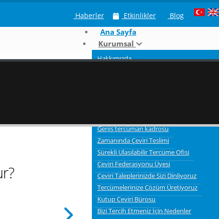
Haberler
Etkinlikler
Blog
Ana Sayfa
Kurumsal
Hakkımızda
Neden Kutup Tercüme
Çeviri Hizmeti Verdiğimiz Sektörler
Tercümelerde bilgi gizliliği ve güvenliği
3 Aşamalı Tercüme Süreci
Kaliteli Çevirmenler
Geniş tercüman kadrosu
Zamanında Çeviri Teslimi
Sürekli Ulaşılabilir Tercüme Ofisi
Çeviri Federasyonu Üyesi
ur?
Çeviri Taleplerinizde Sizi Dinliyoruz
Tercümelerinize Çözüm Üretiyoruz
Kutup Çeviri Bürosu
Bizi Tercih Etmeniz İçin Nedenler