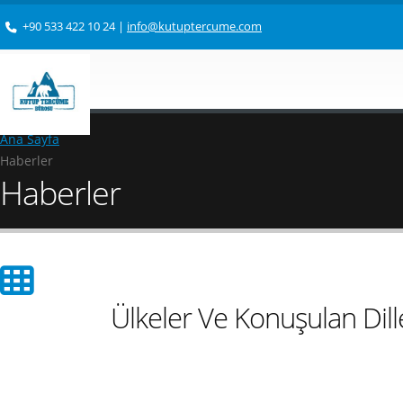
+90 533 422 10 24
|
info@kutuptercume.com
Ana Sayfa
Haberler
Haberler
Ülkeler Ve Konuşulan Dill