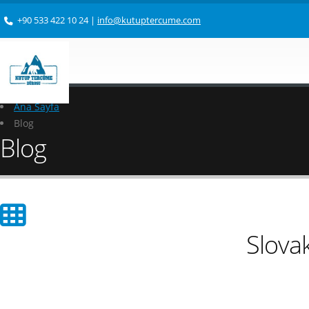
+90 533 422 10 24
|
info@kutuptercume.com
Ana Sayfa
Blog
Blog
Slovak