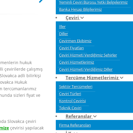
Yeminli Çeviri Bürosu Yetki Belgelerimiz
Banka Hesap Bilgilerimiz
Çeviri
İller
Diller
Çevirmen Ekibimiz
Çeviri Fiyatları
Çeviri Hizmeti Verdiğimiz Şehirler
rmenlerin hukuk
Çeviri Hizmetlerimiz
i çevirilerde çalışmış
Çeviri Hizmeti Verdiğimiz Diller
ovakca adli bilirkişi
Tercüme Hizmetlerimiz
Slovakca Hukuk
Sektör Tercümeleri
n tercümanlarımız
Çeviri Türleri
unda sizleri fiyat ve
Kontrol Çevirisi
Teknik Çeviri
Referanslar
nda Slovakca çeviri
Firma Referansları
mize
çevirisi yapılacak