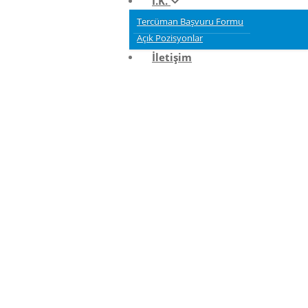
İ.K.
Tercüman Başvuru Formu
Açık Pozisyonlar
İletişim