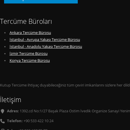
Tercüme Büroları
Ankara Tercüme Bürosu
İstanbul - Avrupa Yakası Tercüme Bürosu
İstanbul - Anadolu Yakası Tercüme Bürosu
İzmir Tercüme Bürosu
Konya Tercüme Bürosu
Kutup Tercüme ihtiyaç duyabileceğiniz tüm çeviri imkanlarını sizlere her di
İletişim
Adres:
1392.cd No:1/27 Başak Plaza Ostim İvedik Organize Sanayi Yenim
Telefon:
+90 533 422 10 24