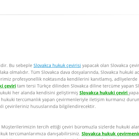
lidir. Bu sebeple
Slovakca hukuk çevirisi
yapacak olan Slovakca çevi
aka olmalıdır. Tüm Slovakca dava dosyalarında, Slovakca hukuki adl
miz profesyonellik noktasında kendilerini kanıtlamış, adliyelerde Sl
i çeviri
tam tersi Türkçe dilinden Slovakca diline tercüme yapan 
hukuki her alanda kendisini geliştirmiş
Slovakca hukuki çeviri
yapa
 hukuki tercümanlık yapan çevirmenleriyle iletişim kurmanız durum
li çevirileriniz hususlarında bilgilendirecektir.
Müşterilerimizin tercih ettiği çeviri büromuzla sizlerde hukuki ala
ukuk tercümanlarımıza danışabilirsiniz.
Slovakca hukuk çevirmeni