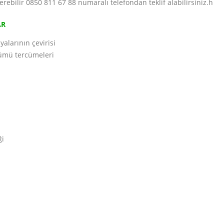
bilir 0850 811 67 88 numaralı telefondan teklif alabilirsiniz.h
AR
alarının çevirisi
zümü tercümeleri
ği