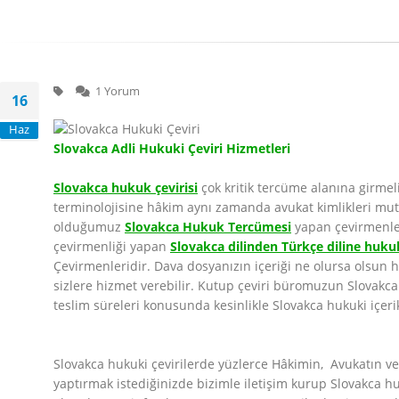
1 Yorum
16
Haz
Slovakca Adli Hukuki Çeviri Hizmetleri
Slovakca hukuk çevirisi
çok kritik tercüme alanına girme
terminolojisine hâkim aynı zamanda avukat kimlikleri mutl
olduğumuz
Slovakca Hukuk Tercümesi
yapan çevirmenleri
çevirmenliği yapan
Slovakca dilinden Türkçe diline hukuk
Çevirmenleridir. Dava dosyanızın içeriği ne olursa olsun 
sizlere hizmet verebilir. Kutup çeviri büromuzun Slovakca
teslim süreleri konusunda kesinlikle Slovakca hukuki içerik
Slovakca hukuki çevirilerde yüzlerce Hâkimin, Avukatın ve 
yaptırmak istediğinizde bizimle iletişim kurup Slovakca h