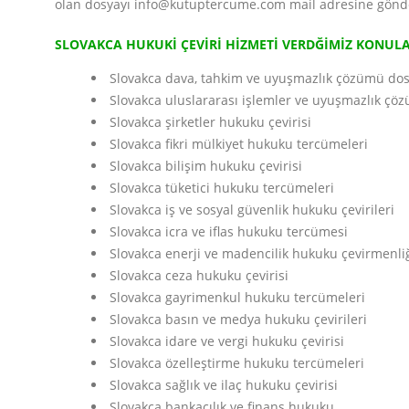
olan dosyayı info@kutuptercume.com mail adresine göndere
SLOVAKCA HUKUKİ ÇEVİRİ HİZMETİ VERDĞİMİZ KONUL
Slovakca dava, tahkim ve uyuşmazlık çözümü dosy
Slovakca uluslararası işlemler ve uyuşmazlık çö
Slovakca şirketler hukuku çevirisi
Slovakca fikri mülkiyet hukuku tercümeleri
Slovakca bilişim hukuku çevirisi
Slovakca tüketici hukuku tercümeleri
Slovakca iş ve sosyal güvenlik hukuku çevirileri
Slovakca icra ve iflas hukuku tercümesi
Slovakca enerji ve madencilik hukuku çevirmenli
Slovakca ceza hukuku çevirisi
Slovakca gayrimenkul hukuku tercümeleri
Slovakca basın ve medya hukuku çevirileri
Slovakca idare ve vergi hukuku çevirisi
Slovakca özelleştirme hukuku tercümeleri
Slovakca sağlık ve ilaç hukuku çevirisi
Slovakca bankacılık ve finans hukuku