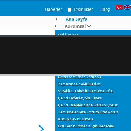
Haberler
Etkinlikler
Blog
Ana Sayfa
Kurumsal
Hakkımızda
Neden Kutup Tercüme
Çeviri Hizmeti Verdiğimiz Sektörler
Tercümelerde bilgi gizliliği ve güvenliği
3 Aşamalı Tercüme Süreci
Kaliteli Çevirmenler
Geniş tercüman kadrosu
Zamanında Çeviri Teslimi
Sürekli Ulaşılabilir Tercüme Ofisi
Çeviri Federasyonu Üyesi
Çeviri Taleplerinizde Sizi Dinliyoruz
Tercümelerinize Çözüm Üretiyoruz
Kutup Çeviri Bürosu
Bizi Tercih Etmeniz İçin Nedenler