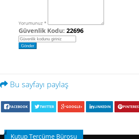
Yorumunuz *
Güvenlik Kodu:
22696
Bu sayfayı paylaş
FACEBOOK
TWITTER
GOOGLE+
LINKEDIN
PINTERES
Kutup Tercüme Bürosu