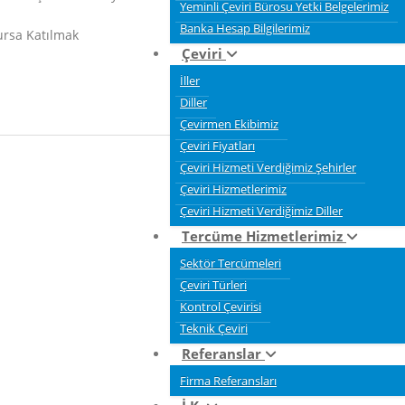
Yeminli Çeviri Bürosu Yetki Belgelerimiz
Banka Hesap Bilgilerimiz
rsa Katılmak
Çeviri
İller
Diller
Çevirmen Ekibimiz
Çeviri Fiyatları
Çeviri Hizmeti Verdiğimiz Şehirler
Çeviri Hizmetlerimiz
Çeviri Hizmeti Verdiğimiz Diller
Tercüme Hizmetlerimiz
Sektör Tercümeleri
Çeviri Türleri
Kontrol Çevirisi
Teknik Çeviri
Referanslar
Firma Referansları