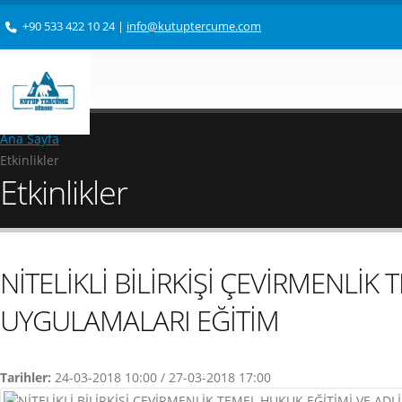
+90 533 422 10 24
|
info@kutuptercume.com
Ana Sayfa
Etkinlikler
Etkinlikler
NİTELİKLİ BİLİRKİŞİ ÇEVİRMENLİK
UYGULAMALARI EĞİTİM
Tarihler:
24-03-2018 10:00 / 27-03-2018 17:00