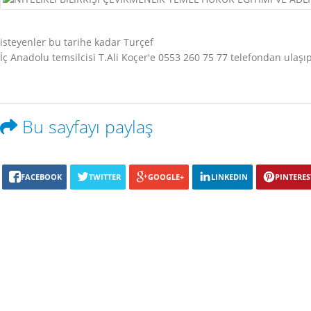
isteyenler bu tarihe kadar Turçef
İç Anadolu temsilcisi T.Ali Koçer'e 0553 260 75 77 telefondan ulaşıp 
Bu sayfayı paylaş
FACEBOOK
TWITTER
GOOGLE+
LINKEDIN
PINTERES