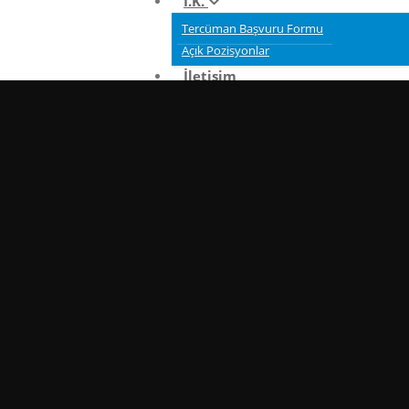
İ.K.
Tercüman Başvuru Formu
Açık Pozisyonlar
İletişim