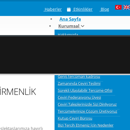
Haberler
Etkinlikler
Blog
Ana Sayfa
Kurumsal
Hakkımızda
Neden Kutup Tercüme
Çeviri Hizmeti Verdiğimiz Sektörler
Tercümelerde bilgi gizliliği ve güvenliği
3 Aşamalı Tercüme Süreci
Kaliteli Çevirmenler
Geniş tercüman kadrosu
Zamanında Çeviri Teslimi
VİRMENLİK
Sürekli Ulaşılabilir Tercüme Ofisi
Çeviri Federasyonu Üyesi
Çeviri Taleplerinizde Sizi Dinliyoruz
Tercümelerinize Çözüm Üretiyoruz
Kutup Çeviri Bürosu
Bizi Tercih Etmeniz İçin Nedenler
lektaşlarımıza hayırlı