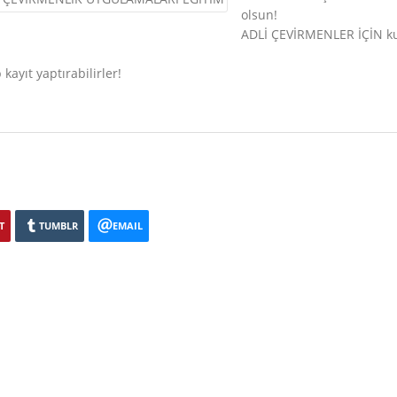
olsun!
ADLİ ÇEVİRMENLER İÇİN ku
kayıt yaptırabilirler!
T
TUMBLR
EMAIL