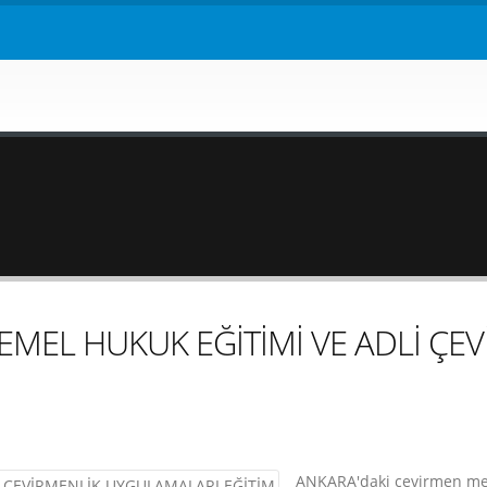
 TEMEL HUKUK EĞİTİMİ VE ADLİ ÇE
ANKARA'daki çevirmen mes