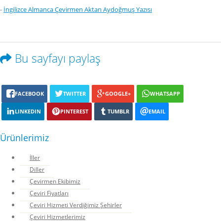
-
İngilizce Almanca Çevirmen Aktan Aydoğmuş Yazısı
Bu sayfayı paylaş
FACEBOOK
TWITTER
GOOGLE+
WHATSAPP
LINKEDIN
PINTEREST
TUMBLR
EMAIL
Ürünlerimiz
İller
Diller
Çevirmen Ekibimiz
Çeviri Fiyatları
Çeviri Hizmeti Verdiğimiz Şehirler
Çeviri Hizmetlerimiz