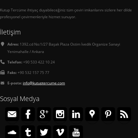
Kutup Tercüme ihtiyaç duyabileceğiniz tüm çeviri imkanlarını sizlere her dilde
profesyonel çevirmenleriyle hizmet sunuyor.
İletişim
Adres:
1392.cd No:1/27 Başak Plaza Ostim İvedik Organize Sanayi
Yenimahalle / Ankara
Telefon:
+90 533 422 10 24
Faks:
+90 532 157 75 77
E-posta:
info@kutuptercume.com
Sosyal Medya