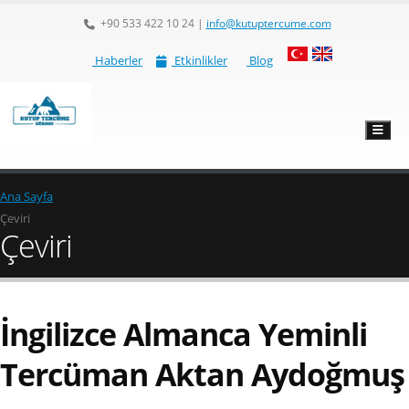
+90 533 422 10 24
|
info@kutuptercume.com
Haberler
Etkinlikler
Blog
Ana Sayfa
Çeviri
Çeviri
İngilizce Almanca Yeminli
Tercüman Aktan Aydoğmuş