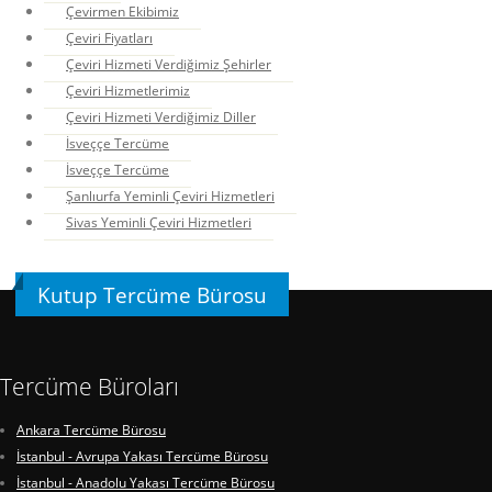
Çevirmen Ekibimiz
Çeviri Fiyatları
Çeviri Hizmeti Verdiğimiz Şehirler
Çeviri Hizmetlerimiz
Çeviri Hizmeti Verdiğimiz Diller
İsveççe Tercüme
İsveççe Tercüme
Şanlıurfa Yeminli Çeviri Hizmetleri
Sivas Yeminli Çeviri Hizmetleri
Kutup Tercüme Bürosu
Tercüme Büroları
Ankara Tercüme Bürosu
İstanbul - Avrupa Yakası Tercüme Bürosu
İstanbul - Anadolu Yakası Tercüme Bürosu