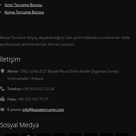
İzmir Tercüme Bürosu
Konya Tercüme Bürosu
Kutup Tercüme ihtiyaç duyabileceğiniz tüm çeviri imkanlarını sizlere her dilde
profesyonel çevirmenleriyle hizmet sunuyor.
İletişim
Adres:
1392.cd No:1/27 Başak Plaza Ostim İvedik Organize Sanayi
Yenimahalle / Ankara
Telefon:
+90 533 422 10 24
Faks:
+90 532 157 75 77
E-posta:
info@kutuptercume.com
Sosyal Medya