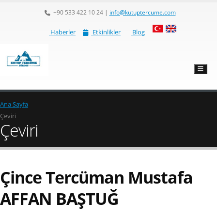
+90 533 422 10 24
|
info@kutuptercume.com
Haberler
Etkinlikler
Blog
Ana Sayfa
Çeviri
Çeviri
Çince Tercüman Mustafa
AFFAN BAŞTUĞ