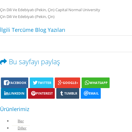
Çin Dili Ve Edebiyatı (Pekin, Çin) Capital Normal University
Çin Dili Ve Edebiyatı (Pekin, Çin)
İlgili Tercüme Blog Yazıları
Bu sayfayı paylaş
FACEBOOK
TWITTER
GOOGLE+
WHATSAPP
LINKEDIN
PINTEREST
TUMBLR
EMAIL
Ürünlerimiz
İller
Diller