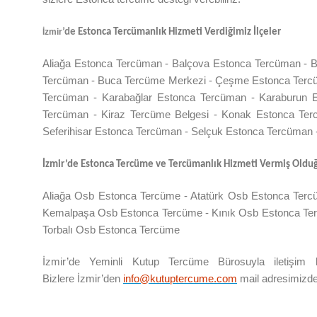
İzmir
’de
Estonca Tercümanlık Hizmeti Verdiğimiz İlçeler
Aliağa Estonca Tercüman - Balçova Estonca Tercüman - 
Tercüman - Buca Tercüme Merkezi - Çeşme Estonca Tercüm
Tercüman - Karabağlar Estonca Tercüman - Karaburun 
Tercüman - Kiraz Tercüme Belgesi - Konak Estonca Te
Seferihisar Estonca Tercüman - Selçuk Estonca Tercüman 
İzmir
’de
Estonca Tercüme ve Tercümanlık Hizmeti Vermiş Olduğ
Aliağa Osb Estonca Tercüme - Atatürk Osb Estonca Ter
Kemalpaşa Osb Estonca Tercüme - Kınık Osb Estonca Te
Torbalı Osb Estonca Tercüme
İzmir
’de
Yeminli Kutup Tercüme Bürosuyla iletişim 
Bizlere
İzmir
’den
info@kutuptercume.com
mail adresimizden