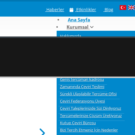
Haberler
Etkinlikler
Blog
Ana Sayfa
Kurumsal
Hakkımızda
Neden Kutup Tercüme
Çeviri Hizmeti Verdiğimiz Sektörler
Tercümelerde bilgi gizliliği ve güvenliği
3 Aşamalı Tercüme Süreci
Kaliteli Çevirmenler
Geniş tercüman kadrosu
Zamanında Çeviri Teslimi
Sürekli Ulaşılabilir Tercüme Ofisi
Çeviri Federasyonu Üyesi
Çeviri Taleplerinizde Sizi Dinliyoruz
Tercümelerinize Çözüm Üretiyoruz
Kutup Çeviri Bürosu
Bizi Tercih Etmeniz İçin Nedenler