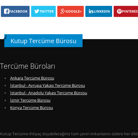
FACEBOOK
TWITTER
GOOGLE+
LINKEDIN
PINTERES
Kutup Tercüme Bürosu
Tercüme Büroları
Ankara Tercüme Bürosu
İstanbul - Avrupa Yakası Tercüme Bürosu
İstanbul - Anadolu Yakası Tercüme Bürosu
İzmir Tercüme Bürosu
Konya Tercüme Bürosu
Kutup Tercüme ihtiyaç duyabileceğiniz tüm çeviri imkanlarını sizlere her di