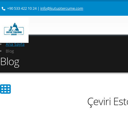
+90 533 422 10 24
|
info@kutuptercume.com
Ana Sayfa
Blog
Blog
Çeviri Es