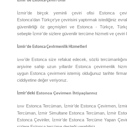
İzmir
’de
Estonca Çeviri Ofisi
İzmir
’de
birçok yeminli çeviri ofisi
Estonca
çev
Estonca’dan
Türkçe’ye
çevirisini yaptırmak istediğiniz evr
güvenilirliği öz geçmişleri ve Estonca - Türkçe, Türkçe
sebeple
İzmir
’de
sizlere güvenilir tercüme hizmeti ve çevir
İzmir
’de
Estonca Çevirmenlik Hizmetleri
’de
Estonca size refakat edecek, sözlü tercümanlığın
İzmir
arşivine sahip uzun yıllardır Estonca çevirmenlik hizm
uygun
Estonca
çevirmeni istemiş olduğunuz tarihte firman
ciddiyetine değer veriyoruz.
’deki
Estonca Çevirmen İhtiyaçlarınız
İzmir
Estonca Tercüman,
İzmir
’de
Estonca Çevirmen,
İzmi
İzmir
Tercüman,
İzmir
Simultane Estonca Tercüman,
İzmir
Esto
Estonca Çeviriler,
İzmir
’de
Estonca Tercüme Yapan Çevi
sizlere
Estonca
tercüme desteği verebiliriz.