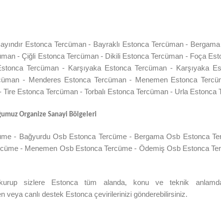
Bayındır Estonca Tercüman - Bayraklı Estonca Tercüman - Bergam
an - Çiğli Estonca Tercüman - Dikili Estonca Tercüman - Foça Es
Estonca Tercüman - Karşıyaka Estonca Tercüman - Karşıyaka E
rcüman - Menderes Estonca Tercüman - Menemen Estonca Tercüm
- Tire Estonca Tercüman - Torbalı Estonca Tercüman - Urla Estonca
umuz Organize Sanayi Bölgeleri
cüme - Bağyurdu Osb Estonca Tercüme - Bergama Osb Estonca Te
rcüme - Menemen Osb Estonca Tercüme - Ödemiş Osb Estonca Terc
kurup sizlere Estonca tüm alanda, konu ve teknik anlamda h
 veya canlı destek Estonca çevirilerinizi gönderebilirsiniz.