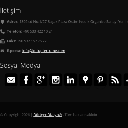
İletişim
Adres:
1392.cd No:1/27 Başak Plaza Ostim İvedik Organize Sanayi Yenim
Telefon:
+90 533 422 10 24
Faks:
+90 532 157 75 77
E-posta:
info@kutuptercume.com
Sosyal Medya
© Copyright 2026 |
DörtgenDizayn®
. Tüm hakları saklıdır.