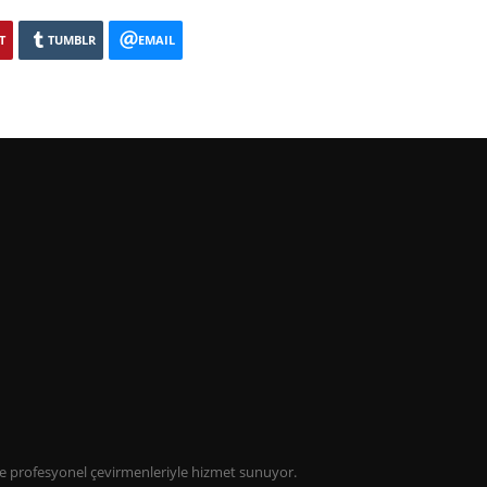
T
TUMBLR
EMAIL
lde profesyonel çevirmenleriyle hizmet sunuyor.