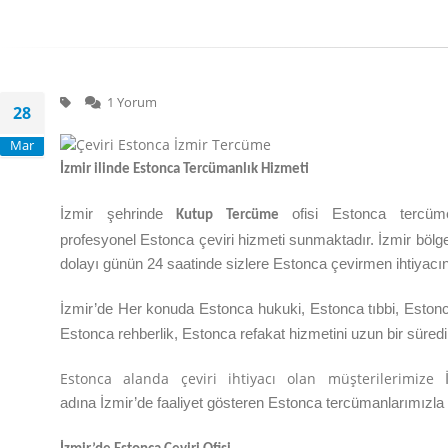
1 Yorum
28
Mar
İzmir
ilinde Estonca Tercümanlık Hizmeti
İzmir
şehrinde
ofisi
Estonca
tercü
Kutup Tercüme
profesyonel
Estonca
çeviri hizmeti sunmaktadır.
İzmir
bölg
dolayı günün 24 saatinde sizlere Estonca çevirmen ihtiyac
İzmir’de Her konuda Estonca hukuki, Estonca tıbbi, Estonc
Estonca rehberlik, Estonca refakat hizmetini uzun bir süred
Estonca alanda çeviri ihtiyacı olan müşterilerimize
adına
İzmir
’de
faaliyet gösteren Estonca tercümanlarımızla 