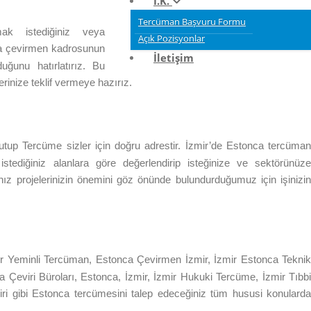
İ.K.
Tercüman Başvuru Formu
mak istediğiniz veya
Açık Pozisyonlar
onca çevirmen kadrosunun
İletişim
uğunu hatırlatırız. Bu
erinize teklif vermeye hazırız.
tup Tercüme sizler için doğru adrestir.
İzmir
’de
Estonca tercüma
istediğiniz alanlara göre değerlendirip isteğinize ve sektörünüz
ız projelerinizin önemini göz önünde bulundurduğumuz için işinizin
r Yeminli Tercüman, Estonca Çevirmen
İzmir
,
İzmir
Estonca Teknik
a Çeviri Büroları, Estonca,
İzmir
,
İzmir
Hukuki Tercüme,
İzmir
Tıbb
ri gibi Estonca tercümesini talep edeceğiniz tüm hususi konulard