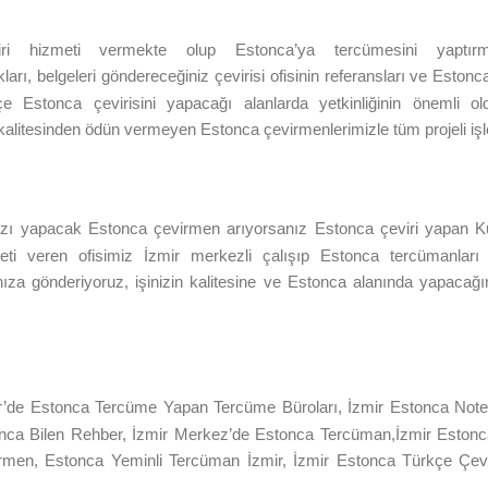
iri hizmeti vermekte olup
Estonca’ya
tercümesini yaptır
akları, belgeleri göndereceğiniz çevirisi ofisinin referansları ve Est
 Estonca çevirisini yapacağı alanlarda yetkinliğinin önemli old
i kalitesinden ödün vermeyen
Estonca
çevirmenlerimizle tüm projeli işl
ızı yapacak
Estonca
çevirmen arıyorsanız Estonca çeviri yapan Ku
eti veren ofisimiz
İzmir
merkezli çalışıp Estonca tercümanları 
ıza gönderiyoruz, işinizin kalitesine ve
Estonca
alanında yapacağın
r
’de
Estonca Tercüme Yapan Tercüme Büroları,
İzmir
Estonca Note
nca Bilen Rehber,
İzmir
Merkez’de
Estonca Tercüman,
İzmir
Estonc
rmen, Estonca Yeminli Tercüman
İzmir
,
İzmir
Estonca Türkçe Çevi