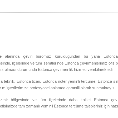
me alanında çeviri büromuz kurulduğundan bu yana
Estonca
esinde, ilçelerinde ve tüm semtlerinde Estonca çevirmenlerimiz ofi
ınız olması durumunda Estonca çevirmenlik hizmeti verebilmektedir.
a teknik, Estonca ticari, Estonca noter yeminli tercüme, Estonca si
ir müşterilerimize profesyonel anlamda garantili olarak sunmaktayız.
İzmir
bölgesinde ve tüm ilçelerinde daha kaliteli Estonca çevi
ofisimizde tam zamanlı yeminli Estonca tercüme talepleriniz için haz