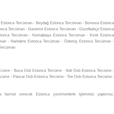
a Estonca Tercüman - Beydağ Estonca Tercüman - Bornova Estonca
tonca Tercüman - Gaziemir Estonca Tercüman - Güzelbahçe Estonca
stonca Tercüman - Kemalpaşa Estonca Tercüman - Kınık Estonca
an - Narlıdere Estonca Tercüman - Ödemiş Estonca Tercüman -
 Tercüman
rcüme - Buca Osb Estonca Tercüme - İtob Osb Estonca Tercüme -
üme - Pancar Osb Estonca Tercüme - Tire Osb Estonca Tercüme -
izmet verecek Estonca çevirmenlerle işleminizi yaptırınız.