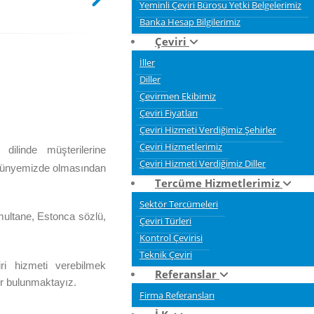
Yeminli Çeviri Bürosu Yetki Belgelerimiz
Banka Hesap Bilgilerimiz
Çeviri
İller
Diller
Çevirmen Ekibimiz
Çeviri Fiyatları
Çeviri Hizmeti Verdiğimiz Şehirler
Çeviri Hizmetlerimiz
dilinde müşterilerine
Çeviri Hizmeti Verdiğimiz Diller
s bünyemizde olmasından
Tercüme Hizmetlerimiz
Sektör Tercümeleri
multane, Estonca sözlü,
Çeviri Türleri
Kontrol Çevirisi
Teknik Çeviri
ri hizmeti verebilmek
Referanslar
ır bulunmaktayız.
Firma Referansları