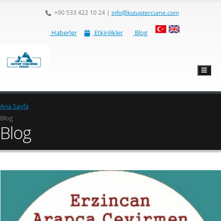
+90 533 422 10 24
|
info@kutuptercume.com
Haberler
Etkinlikler
Blog
Ana Sayfa
Blog
Blog