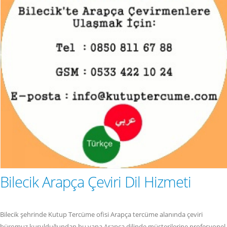
Bilecik Arapça Çeviri Dil Hizmeti
Bilecik şehrinde Kutup Tercüme ofisi Arapça tercüme alanında çeviri
büromuz kurulduğundan bu yana Arapça dilinde müşterilerine profesyonel