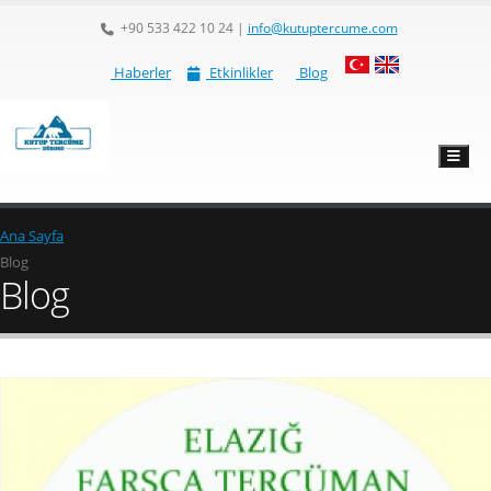
+90 533 422 10 24
|
info@kutuptercume.com
Haberler
Etkinlikler
Blog
Ana Sayfa
Blog
Blog