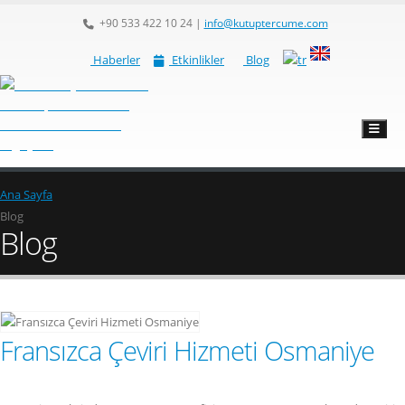
+90 533 422 10 24
|
info@kutuptercume.com
Haberler
Etkinlikler
Blog
Ana Sayfa
Blog
Blog
Fransızca Çeviri Hizmeti Osmaniye