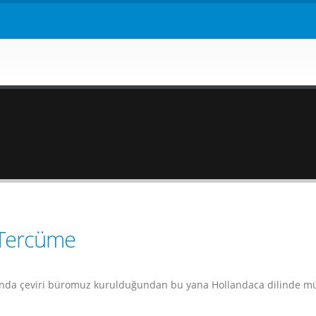
 Tercüme
nda çeviri büromuz kurulduğundan bu yana Hollandaca dilinde mü