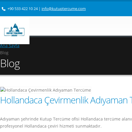
+90 533 422 10 24
|
info@kutuptercume.com
Ana Sayfa
Blog
Blog
Hollandaca Çevirmenlik Adıyaman
Adıyaman şehrinde Kutup Tercüme ofisi Hollandaca tercüme alanı
profesyonel Hollandaca çeviri hizmeti sunmaktadır.