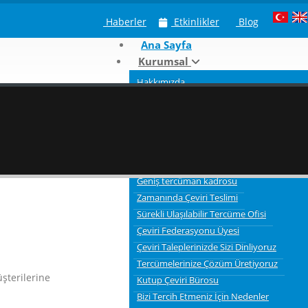
Haberler
Etkinlikler
Blog
Ana Sayfa
Kurumsal
Hakkımızda
Neden Kutup Tercüme
Çeviri Hizmeti Verdiğimiz Sektörler
Tercümelerde bilgi gizliliği ve güvenliği
3 Aşamalı Tercüme Süreci
Kaliteli Çevirmenler
Geniş tercüman kadrosu
Zamanında Çeviri Teslimi
Sürekli Ulaşılabilir Tercüme Ofisi
Çeviri Federasyonu Üyesi
Çeviri Taleplerinizde Sizi Dinliyoruz
Tercümelerinize Çözüm Üretiyoruz
şterilerine
Kutup Çeviri Bürosu
Bizi Tercih Etmeniz İçin Nedenler