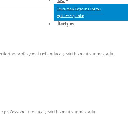
İ.K.
Tercüman Başvuru Formu
Açık Pozisyonlar
İletişim
lerine profesyonel Hollandaca çeviri hizmeti sunmaktadır.
 profesyonel Hırvatça çeviri hizmeti sunmaktadır.