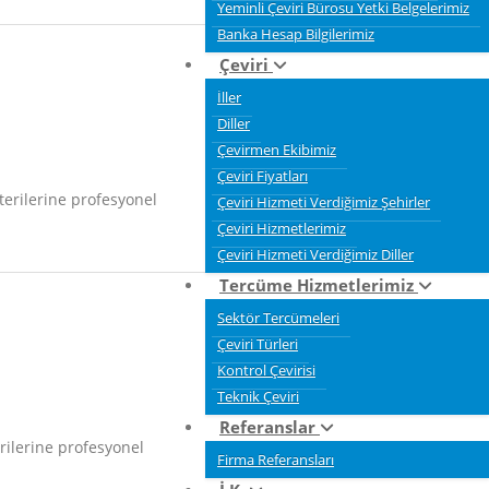
Yeminli Çeviri Bürosu Yetki Belgelerimiz
Banka Hesap Bilgilerimiz
Çeviri
İller
Diller
Çevirmen Ekibimiz
Çeviri Fiyatları
erilerine profesyonel
Çeviri Hizmeti Verdiğimiz Şehirler
Çeviri Hizmetlerimiz
Çeviri Hizmeti Verdiğimiz Diller
Tercüme Hizmetlerimiz
Sektör Tercümeleri
Çeviri Türleri
Kontrol Çevirisi
Teknik Çeviri
Referanslar
ilerine profesyonel
Firma Referansları