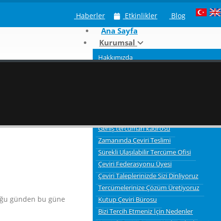
Haberler
Etkinlikler
Blog
Ana Sayfa
Kurumsal
Hakkımızda
Neden Kutup Tercüme
Çeviri Hizmeti Verdiğimiz Sektörler
Tercümelerde bilgi gizliliği ve güvenliği
3 Aşamalı Tercüme Süreci
Kaliteli Çevirmenler
Geniş tercüman kadrosu
Zamanında Çeviri Teslimi
Sürekli Ulaşılabilir Tercüme Ofisi
Çeviri Federasyonu Üyesi
Çeviri Taleplerinizde Sizi Dinliyoruz
Tercümelerinize Çözüm Üretiyoruz
lduğu günden bu güne
Kutup Çeviri Bürosu
Bizi Tercih Etmeniz İçin Nedenler