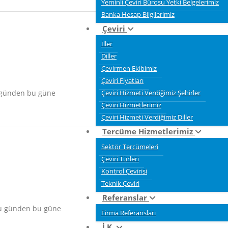
Yeminli Çeviri Bürosu Yetki Belgelerimiz
Banka Hesap Bilgilerimiz
Çeviri
İller
Diller
Çevirmen Ekibimiz
Çeviri Fiyatları
u günden bu güne
Çeviri Hizmeti Verdiğimiz Şehirler
Çeviri Hizmetlerimiz
Çeviri Hizmeti Verdiğimiz Diller
Tercüme Hizmetlerimiz
Sektör Tercümeleri
Çeviri Türleri
Kontrol Çevirisi
Teknik Çeviri
Referanslar
uğu günden bu güne
Firma Referansları
İ.K.