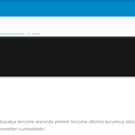
fisi Kazakça tercüme alanında yeminli tercüme ofisimiz kurulmuş o
hizmetleri sunmaktadır.