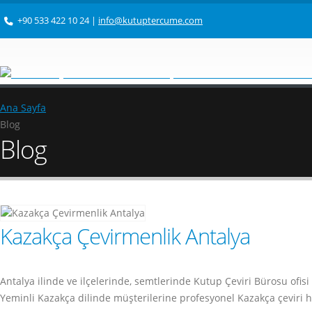
+90 533 422 10 24
|
info@kutuptercume.com
Ana Sayfa
Blog
Blog
Kazakça Çevirmenlik Antalya
Antalya ilinde ve ilçelerinde, semtlerinde Kutup Çeviri Bürosu o
Yeminli Kazakça dilinde müşterilerine profesyonel Kazakça çeviri 