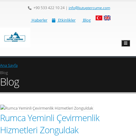
+90 533 422 10 24
|
info@kutuptercume.com
Haberler
Etkinlikler
Blog
Ana Sayfa
Blog
Blog
Rumca Yeminli Çevirmenlik
Hizmetleri Zonguldak