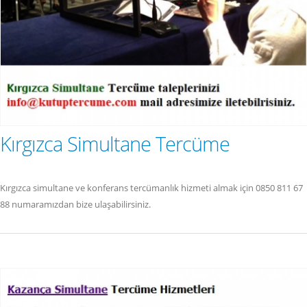
Kırgızca Simultane Tercüme
Kırgızca simultane ve konferans tercümanlık hizmeti almak için 0850 811 67
88 numaramızdan bize ulaşabilirsiniz.