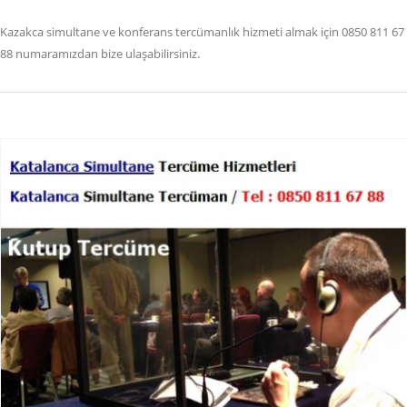
Kazakca simultane ve konferans tercümanlık hizmeti almak için 0850 811 67
88 numaramızdan bize ulaşabilirsiniz.