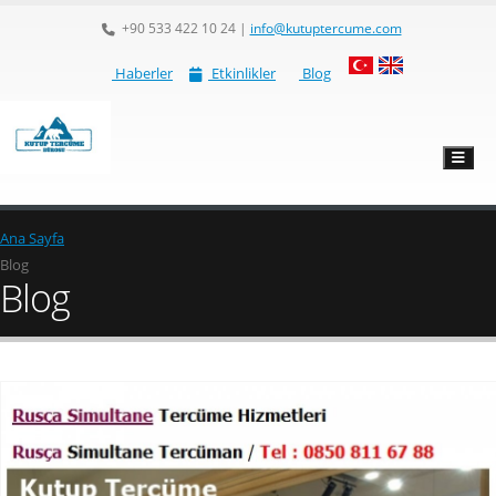
+90 533 422 10 24
|
info@kutuptercume.com
Haberler
Etkinlikler
Blog
Ana Sayfa
Blog
Blog