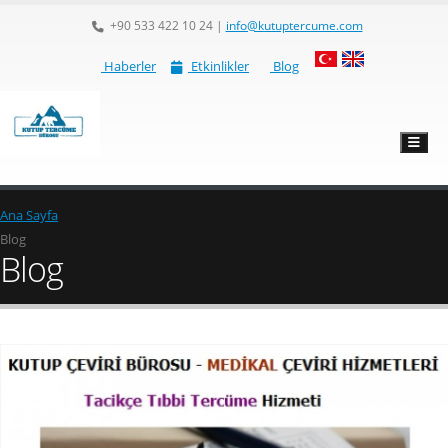
+90 533 422 10 24
|
info@kutuptercume.com
Haberler
Etkinlikler
Blog
Ana Sayfa
Blog
Blog