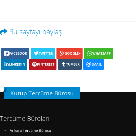
Bu sayfayı paylaş
FACEBOOK
TWITTER
GOOGLE+
WHATSAPP
LINKEDIN
PINTEREST
TUMBLR
EMAIL
Kutup Tercüme Bürosu
Tercüme Büroları
Ankara Tercüme Bürosu