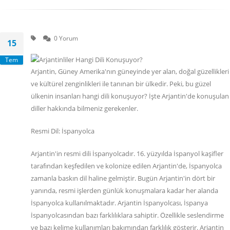
0 Yorum
15
Tem
Arjantin, Güney Amerika'nın güneyinde yer alan, doğal güzellikleri
ve kültürel zenginlikleri ile tanınan bir ülkedir. Peki, bu güzel
ülkenin insanları hangi dili konuşuyor? İşte Arjantin'de konuşulan
diller hakkında bilmeniz gerekenler.
Resmi Dil: İspanyolca
Arjantin'in resmi dili İspanyolcadır. 16. yüzyılda İspanyol kaşifler
tarafından keşfedilen ve kolonize edilen Arjantin'de, İspanyolca
zamanla baskın dil haline gelmiştir. Bugün Arjantin'in dört bir
yanında, resmi işlerden günlük konuşmalara kadar her alanda
İspanyolca kullanılmaktadır. Arjantin İspanyolcası, İspanya
İspanyolcasından bazı farklılıklara sahiptir. Özellikle seslendirme
ve bazı kelime kullanımları bakımından farklılık gösterir. Arjantin