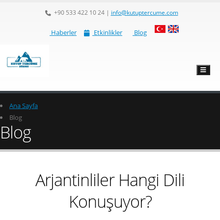
+90 533 422 10 24
|
info@kutuptercume.com
Haberler
Etkinlikler
Blog
Ana Sayfa
Blog
Blog
Arjantinliler Hangi Dili
Konuşuyor?