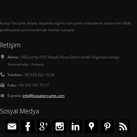
Kutup Tercüme ihtiyaç duyabileceğiniz tüm çeviri imkanlarını sizlere her dilde
profesyonel çevirmenleriyle hizmet sunuyor.
İletişim
Adres:
1392.cd No:1/27 Başak Plaza Ostim İvedik Organize Sanayi
Yenimahalle / Ankara
Telefon:
+90 533 422 10 24
Faks:
+90 532 157 75 77
E-posta:
info@kutuptercume.com
Sosyal Medya