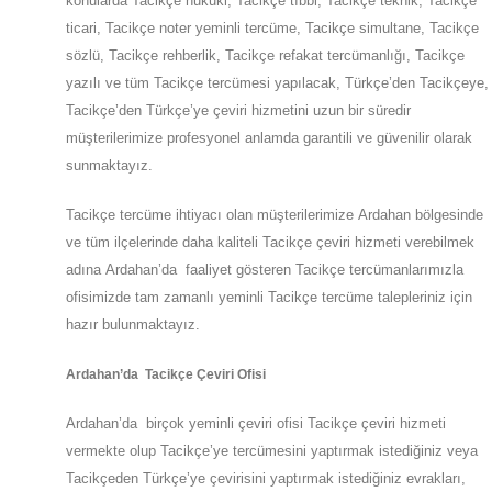
konularda Tacikçe hukuki, Tacikçe tıbbi, Tacikçe teknik, Tacikçe
ticari, Tacikçe noter yeminli tercüme, Tacikçe simultane, Tacikçe
sözlü, Tacikçe rehberlik, Tacikçe refakat tercümanlığı, Tacikçe
yazılı ve tüm Tacikçe tercümesi yapılacak, Türkçe’den Tacikçeye,
Tacikçe’den Türkçe’ye çeviri hizmetini uzun bir süredir
müşterilerimize profesyonel anlamda garantili ve güvenilir olarak
sunmaktayız.
Tacikçe tercüme ihtiyacı olan müşterilerimize
Ardahan
bölgesinde
ve tüm ilçelerinde daha kaliteli Tacikçe çeviri hizmeti verebilmek
adına
Ardahan
’da
faaliyet gösteren Tacikçe tercümanlarımızla
ofisimizde tam zamanlı yeminli Tacikçe tercüme talepleriniz için
hazır bulunmaktayız.
Ardahan
’da
Tacikçe Çeviri Ofisi
Ardahan
’da
birçok yeminli çeviri ofisi
Tacikçe
çeviri hizmeti
vermekte olup
Tacikçe’ye
tercümesini yaptırmak istediğiniz veya
Tacikçeden
Türkçe’ye
çevirisini yaptırmak istediğiniz evrakları,