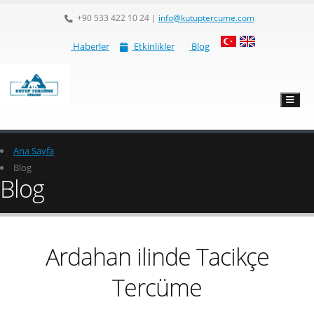
+90 533 422 10 24
|
info@kutuptercume.com
Haberler
Etkinlikler
Blog
Ana Sayfa
Blog
Blog
Ardahan ilinde Tacikçe
Tercüme