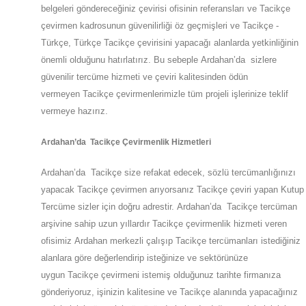
belgeleri göndereceğiniz çevirisi ofisinin referansları ve Tacikçe
çevirmen kadrosunun güvenilirliği öz geçmişleri ve Tacikçe -
Türkçe, Türkçe Tacikçe çevirisini yapacağı alanlarda yetkinliğinin
önemli olduğunu hatırlatırız. Bu sebeple
Ardahan
’da
sizlere
güvenilir tercüme hizmeti ve çeviri kalitesinden ödün
vermeyen
Tacikçe
çevirmenlerimizle tüm projeli işlerinize teklif
vermeye hazırız.
Ardahan
’da
Tacikçe Çevirmenlik Hizmetleri
Ardahan
’da
Tacikçe size refakat edecek, sözlü tercümanlığınızı
yapacak
Tacikçe
çevirmen arıyorsanız Tacikçe çeviri yapan Kutup
Tercüme sizler için doğru adrestir.
Ardahan
’da
Tacikçe tercüman
arşivine sahip uzun yıllardır Tacikçe çevirmenlik hizmeti veren
ofisimiz
Ardahan
merkezli çalışıp Tacikçe tercümanları istediğiniz
alanlara göre değerlendirip isteğinize ve sektörünüze
uygun
Tacikçe
çevirmeni istemiş olduğunuz tarihte firmanıza
gönderiyoruz, işinizin kalitesine ve
Tacikçe
alanında yapacağınız