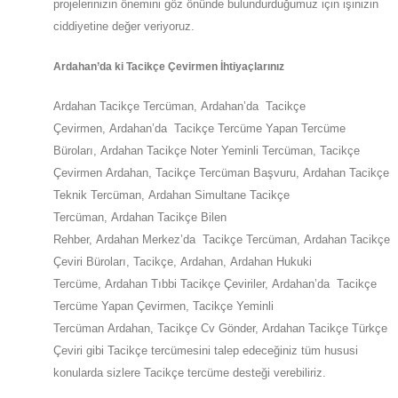
projelerinizin önemini göz önünde bulundurduğumuz için işinizin
ciddiyetine değer veriyoruz.
Ardahan
’da ki
Tacikçe Çevirmen İhtiyaçlarınız
Ardahan
Tacikçe Tercüman,
Ardahan
’da
Tacikçe
Çevirmen,
Ardahan
’da
Tacikçe Tercüme Yapan Tercüme
Büroları,
Ardahan
Tacikçe Noter Yeminli Tercüman, Tacikçe
Çevirmen
Ardahan
,
Tacikçe Tercüman Başvuru,
Ardahan
Tacikçe
Teknik Tercüman,
Ardahan
Simultane Tacikçe
Tercüman,
Ardahan
Tacikçe Bilen
Rehber,
Ardahan
Merkez’da
Tacikçe Tercüman,
Ardahan
Tacikçe
Çeviri Büroları, Tacikçe,
Ardahan
,
Ardahan
Hukuki
Tercüme,
Ardahan
Tıbbi Tacikçe Çeviriler,
Ardahan
’da
Tacikçe
Tercüme Yapan Çevirmen, Tacikçe Yeminli
Tercüman
Ardahan
,
Tacikçe Cv Gönder,
Ardahan
Tacikçe Türkçe
Çeviri gibi Tacikçe tercümesini talep edeceğiniz tüm hususi
konularda sizlere
Tacikçe
tercüme desteği verebiliriz.