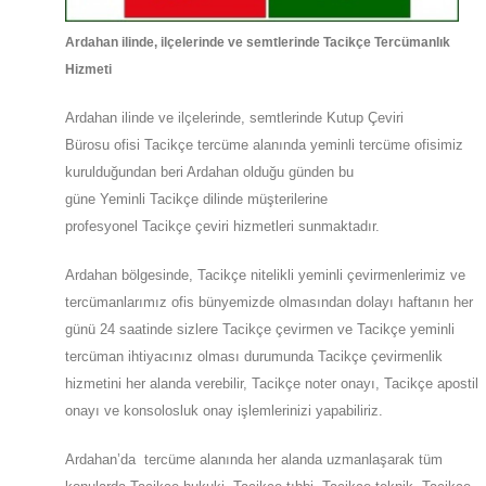
Ardahan
ilinde, ilçelerinde ve semtlerinde Tacikçe Tercümanlık
Hizmeti
Ardahan
ilinde ve ilçelerinde, semtlerinde
Kutup Çeviri
Bürosu
ofisi
Tacikçe
tercüme alanında yeminli tercüme ofisimiz
kurulduğundan beri Ardahan olduğu günden bu
güne
Yeminli
Tacikçe
dilinde müşterilerine
profesyonel
Tacikçe
çeviri hizmetleri sunmaktadır.
Ardahan
bölgesinde, Tacikçe nitelikli yeminli çevirmenlerimiz ve
tercümanlarımız ofis bünyemizde olmasından dolayı haftanın her
günü 24 saatinde sizlere Tacikçe çevirmen ve Tacikçe yeminli
tercüman ihtiyacınız olması durumunda Tacikçe çevirmenlik
hizmetini her alanda verebilir, Tacikçe noter onayı, Tacikçe apostil
onayı ve konsolosluk onay işlemlerinizi yapabiliriz.
Ardahan’da tercüme alanında her alanda uzmanlaşarak tüm