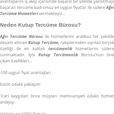
avantajlarını iş akışı içerisinde başarılı bir şekilde yansıtmayı
başaran tercüme kadromuz en uygun fiyatlar ile sizlere
Ağrı
Tercüme Hizmetleri
vermekteyiz…
Neden Kutup Tercüme Bürosu?
Ağrı Tercüme Bürosu
ile hizmetlerini aralıksız bir şekild
devam ettiren
Kutup Tercüme,
rakiplerinden sıyrılan birçok
özelliği ile en kaliteli
tercümanlık
hizmetlerini sizler
sunmaktadır. İşte
Kutup Tercümanlık
Bürosu’nun ön
çıkan özellikleri…
100 uygun fiyat avantajları
özüm odaklı yaklaşım
Ticari kaygıdan önce müşteri memnuniyeti odaklı hizmet
anlayışı
ektörün en köklü firması