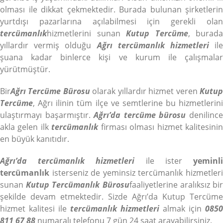
olması ile dikkat çekmektedir. Burada bulunan şirketlerin
yurtdışı pazarlarına açılabilmesi için gerekli olan
tercümanlık
hizmetlerini sunan
Kutup Tercüme
, burada
yıllardır vermiş olduğu
Ağrı tercümanlık hizmetleri
il
şuana kadar binlerce kişi ve kurum ile çalışmalar
yürütmüştür.
Bir
Ağrı Tercüme Bürosu
olarak yıllardır hizmet veren
Kutu
Tercüme
, Ağrı ilinin tüm ilçe ve semtlerine bu hizmetlerini
ulaştırmayı başarmıştır.
Ağrı’da tercüme bürosu
denilinc
akla gelen ilk
tercümanlık
firması olması hizmet kalitesini
en büyük kanıtıdır.
Ağrı’da tercümanlık hizmetleri
ile ister
yeminl
tercümanlık
isterseniz de yeminsiz tercümanlık hizmetleri
sunan
Kutup Tercümanlık Bürosu
faaliyetlerine aralıksız bi
şekilde devam etmektedir. Sizde Ağrı’da Kutup Tercüme
hizmet kalitesi ile
tercümanlık hizmetleri
almak için
0850
811 67 88
numaralı telefonu 7 gün 24 saat arayabilirsiniz.