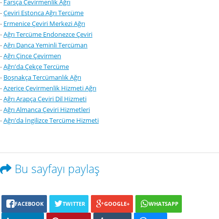
-
Farsça Çevirmenlik Ağrı
-
Çeviri Estonca Ağrı Tercüme
-
Ermenice Çeviri Merkezi Ağrı
-
Ağrı Tercüme Endonezce Çeviri
-
Ağrı Danca Yeminli Tercüman
-
Ağrı Çince Çevirmen
-
Ağrı'da Çekçe Tercüme
-
Boşnakça Tercümanlık Ağrı
-
Azerice Çevirmenlik Hizmeti Ağrı
-
Ağrı Arapça Çeviri Dil Hizmeti
-
Ağrı Almanca Çeviri Hizmetleri
-
Ağrı'da İngilizce Tercüme Hizmeti
Bu sayfayı paylaş
FACEBOOK
TWITTER
GOOGLE+
WHATSAPP