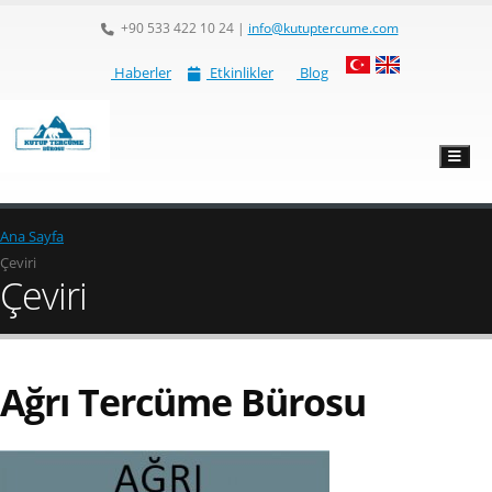
+90 533 422 10 24
|
info@kutuptercume.com
Haberler
Etkinlikler
Blog
Ana Sayfa
Çeviri
Çeviri
Ağrı Tercüme Bürosu