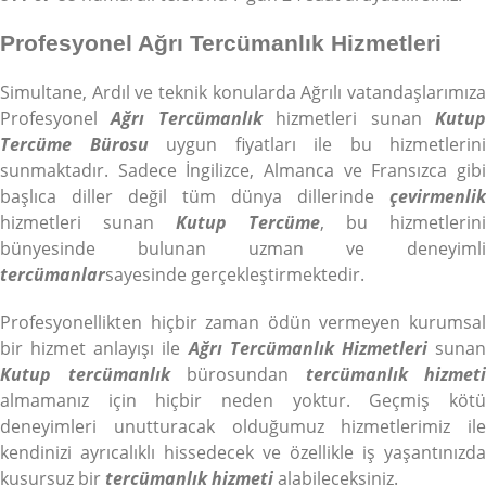
Profesyonel Ağrı Tercümanlık Hizmetleri
Simultane, Ardıl ve teknik konularda Ağrılı vatandaşlarımıza
Profesyonel
Ağrı Tercümanlık
hizmetleri sunan
Kutu
Tercüme Bürosu
uygun fiyatları ile bu hizmetlerini
sunmaktadır. Sadece İngilizce, Almanca ve Fransızca gibi
başlıca diller değil tüm dünya dillerinde
çevirmenlik
hizmetleri sunan
Kutup Tercüme
, bu hizmetlerini
bünyesinde bulunan uzman ve deneyimli
tercümanlar
sayesinde gerçekleştirmektedir.
Profesyonellikten hiçbir zaman ödün vermeyen kurumsal
bir hizmet anlayışı ile
Ağrı Tercümanlık Hizmetleri
suna
Kutup tercümanlık
bürosundan
tercümanlık hizmeti
almamanız için hiçbir neden yoktur. Geçmiş kötü
deneyimleri unutturacak olduğumuz hizmetlerimiz ile
kendinizi ayrıcalıklı hissedecek ve özellikle iş yaşantınızda
kusursuz bir
tercümanlık hizmeti
alabileceksiniz.