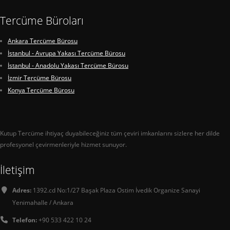
Tercüme Büroları
Ankara Tercüme Bürosu
İstanbul - Avrupa Yakası Tercüme Bürosu
İstanbul - Anadolu Yakası Tercüme Bürosu
İzmir Tercüme Bürosu
Konya Tercüme Bürosu
Kutup Tercüme ihtiyaç duyabileceğiniz tüm çeviri imkanlarını sizlere her dilde
profesyonel çevirmenleriyle hizmet sunuyor.
İletişim
Adres:
1392.cd No:1/27 Başak Plaza Ostim İvedik Organize Sanayi
Yenimahalle / Ankara
Telefon:
+90 533 422 10 24