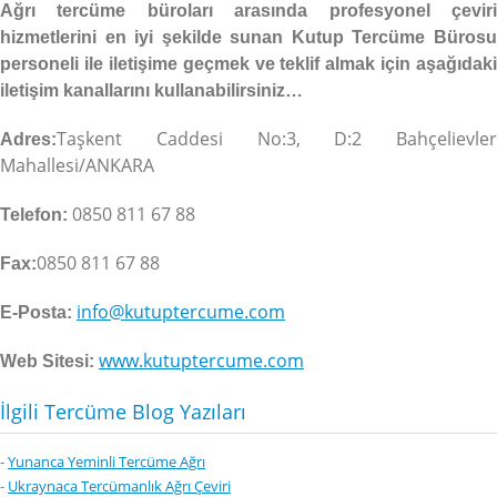
Ağrı tercüme büroları arasında profesyonel çeviri
hizmetlerini en iyi şekilde sunan Kutup Tercüme Bürosu
personeli ile iletişime geçmek ve teklif almak için aşağıdaki
iletişim kanallarını kullanabilirsiniz…
Taşkent Caddesi No:3, D:2 Bahçelievler
Adres:
Mahallesi/ANKARA
0850 811 67 88
Telefon:
0850 811 67 88
Fax:
info@kutuptercume.com
E-Posta:
www.kutuptercume.com
Web Sitesi:
İlgili Tercüme Blog Yazıları
-
Yunanca Yeminli Tercüme Ağrı
-
Ukraynaca Tercümanlık Ağrı Çeviri