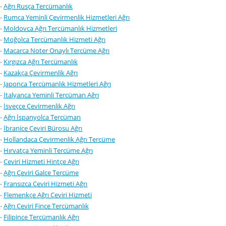
-
Ağrı Rusça Tercümanlık
-
Rumca Yeminli Çevirmenlik Hizmetleri Ağrı
-
Moldovca Ağrı Tercümanlık Hizmetleri
-
Moğolca Tercümanlık Hizmeti Ağrı
-
Macarca Noter Onaylı Tercüme Ağrı
-
Kırgızca Ağrı Tercümanlık
-
Kazakça Çevirmenlik Ağrı
-
Japonca Tercümanlık Hizmetleri Ağrı
-
İtalyanca Yeminli Tercüman Ağrı
-
İsveçce Çevirmenlik Ağrı
-
Ağrı İspanyolca Tercüman
-
İbranice Çeviri Bürosu Ağrı
-
Hollandaca Çevirmenlik Ağrı Tercüme
-
Hırvatça Yeminli Tercüme Ağrı
-
Çeviri Hizmeti Hintçe Ağrı
-
Ağrı Çeviri Galce Tercüme
-
Fransızca Çeviri Hizmeti Ağrı
-
Flemenkçe Ağrı Çeviri Hizmeti
-
Ağrı Çeviri Fince Tercümanlık
-
Filipince Tercümanlık Ağrı