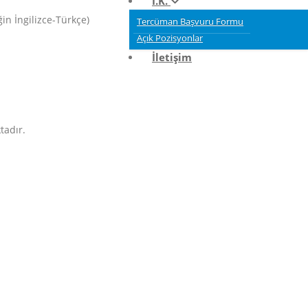
İ.K.
ğin İngilizce-Türkçe)
Tercüman Başvuru Formu
Açık Pozisyonlar
İletişim
tadır.