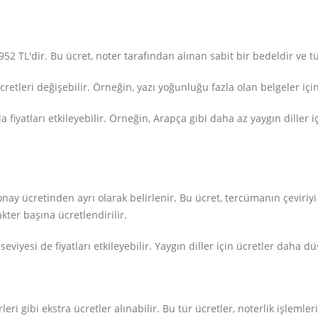
952 TL'dir. Bu ücret, noter tarafından alınan sabit bir bedeldir ve 
etleri değişebilir. Örneğin, yazı yoğunluğu fazla olan belgeler için
 da fiyatları etkileyebilir. Örneğin, Arapça gibi daha az yaygın dille
onay ücretinden ayrı olarak belirlenir. Bu ücret, tercümanın çeviri
kter başına ücretlendirilir.
eviyesi de fiyatları etkileyebilir. Yaygın diller için ücretler daha dü
rleri gibi ekstra ücretler alınabilir. Bu tür ücretler, noterlik işle