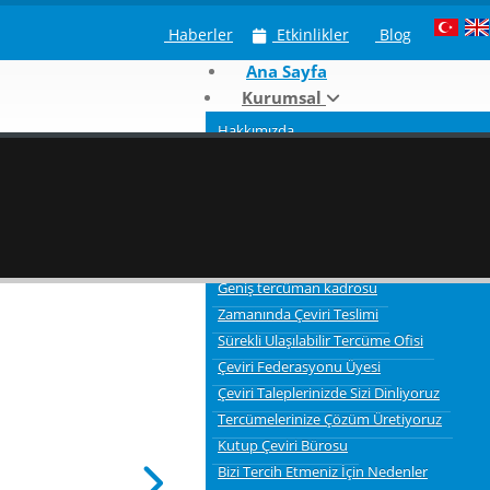
Haberler
Etkinlikler
Blog
Ana Sayfa
Kurumsal
Hakkımızda
Neden Kutup Tercüme
Çeviri Hizmeti Verdiğimiz Sektörler
Tercümelerde bilgi gizliliği ve güvenliği
3 Aşamalı Tercüme Süreci
Kaliteli Çevirmenler
Geniş tercüman kadrosu
Zamanında Çeviri Teslimi
Sürekli Ulaşılabilir Tercüme Ofisi
Çeviri Federasyonu Üyesi
Çeviri Taleplerinizde Sizi Dinliyoruz
Tercümelerinize Çözüm Üretiyoruz
Kutup Çeviri Bürosu
Bizi Tercih Etmeniz İçin Nedenler