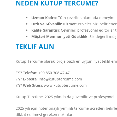
NEDEN KUTUP TERCÜME?
Uzman Kadro
: Tüm çeviriler, alanında deneyimli
Hızlı ve Güvenilir Hizmet
: Projeleriniz, belirlenen
Kalite Garantisi
: Çeviriler, profesyonel editörler
Müşteri Memnuniyeti Odaklılık
: Siz değerli müş
TEKLIF ALIN
Kutup Tercüme olarak, proje bazlı en uygun fiyat tekliflerini
????
Telefon:
+90 850 308 47 47
????
E-posta:
info@kutuptercume.com
????
Web Sitesi:
www.kutuptercume.com
Kutup Tercüme, 2025 yılında da güvenilir ve profesyonel 
2025 yılı için noter onaylı yeminli tercüme ücretleri belir
dikkat edilmesi gereken noktalar: