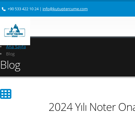
+90 533 422 10 24
|
info@kutuptercume.com
Ana Sayfa
Blog
Blog
2024 Yılı Noter Ona