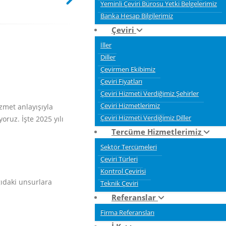
Yeminli Çeviri Bürosu Yetki Belgelerimiz
Banka Hesap Bilgilerimiz
Çeviri
İller
Diller
Çevirmen Ekibimiz
Çeviri Fiyatları
Çeviri Hizmeti Verdiğimiz Şehirler
Çeviri Hizmetlerimiz
hizmet anlayışıyla
Çeviri Hizmeti Verdiğimiz Diller
ruz. İşte 2025 yılı
Tercüme Hizmetlerimiz
Sektör Tercümeleri
Çeviri Türleri
Kontrol Çevirisi
ğıdaki unsurlara
Teknik Çeviri
Referanslar
Firma Referansları