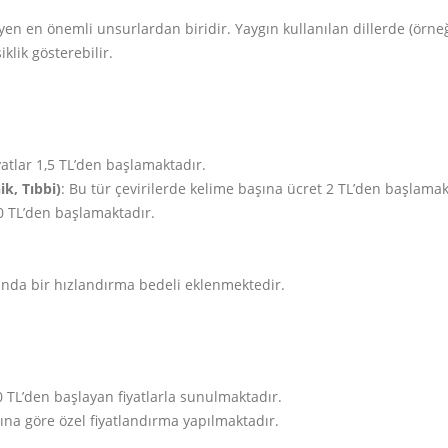
ileyen en önemli unsurlardan biridir. Yaygın kullanılan dillerde (örne
klik gösterebilir.
iyatlar 1,5 TL’den başlamaktadır.
k, Tıbbi)
: Bu tür çevirilerde kelime başına ücret 2 TL’den başlamak
00 TL’den başlamaktadır.
sında bir hızlandırma bedeli eklenmektedir.
0 TL’den başlayan fiyatlarla sunulmaktadır.
ına göre özel fiyatlandırma yapılmaktadır.